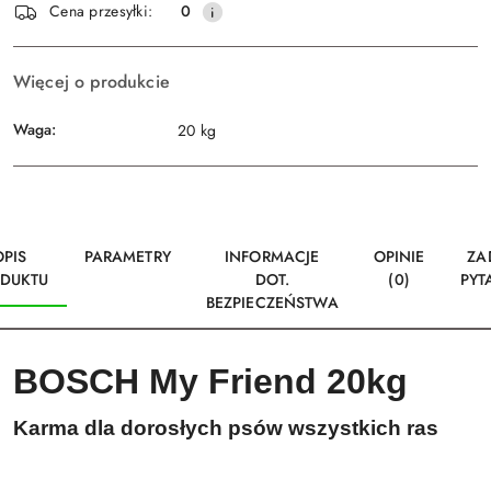
Wyślij
Cena przesyłki:
0
dostawa
Więcej o produkcie
Waga:
20 kg
OPIS
PARAMETRY
INFORMACJE
OPINIE
ZA
DUKTU
DOT.
(0)
PYT
BEZPIECZEŃSTWA
BOSCH My Friend 20kg
Karma dla dorosłych psów
wszystkich ras