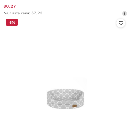
80.27
Cena
Najniższa
Najniższa cena:
87.25
promocyjna:
cena
-8%
z
30
dni
przed
obniżką