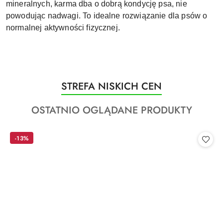
mineralnych, karma dba o dobrą kondycję psa, nie
powodując nadwagi. To idealne rozwiązanie dla psów o
normalnej aktywności fizycznej.
Produkty
STREFA NISKICH CEN
Pomiń karuzelę produktów
o
Produkty
OSTATNIO OGLĄDANE PRODUKTY
statusie:
o
statusie:
-13%