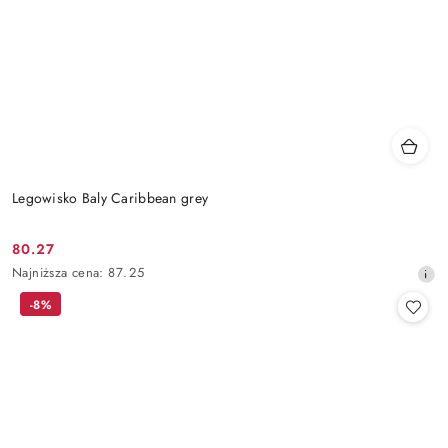
Legowisko Baly Caribbean grey
80.27
Cena
Najniższa
Najniższa cena:
87.25
promocyjna:
cena
-8%
z
30
dni
przed
obniżką