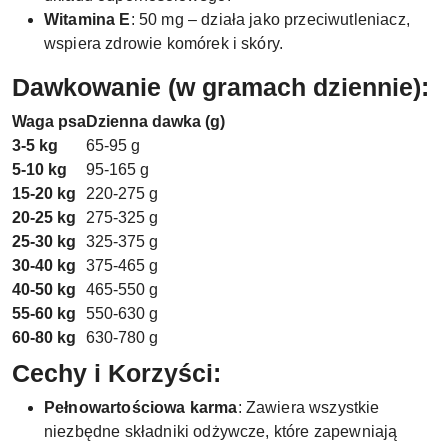
Witamina E
: 50 mg – działa jako przeciwutleniacz,
wspiera zdrowie komórek i skóry.
Dawkowanie (w gramach dziennie):
Waga psa
Dzienna dawka (g)
3-5 kg
65-95 g
5-10 kg
95-165 g
15-20 kg
220-275 g
20-25 kg
275-325 g
25-30 kg
325-375 g
30-40 kg
375-465 g
40-50 kg
465-550 g
55-60 kg
550-630 g
60-80 kg
630-780 g
Cechy i Korzyści:
Pełnowartościowa karma
: Zawiera wszystkie
niezbędne składniki odżywcze, które zapewniają