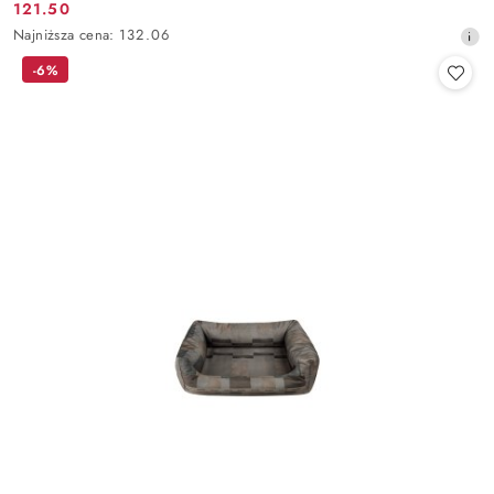
121.50
Cena
Najniższa
Najniższa cena:
132.06
promocyjna:
cena
-6%
z
30
dni
przed
obniżką