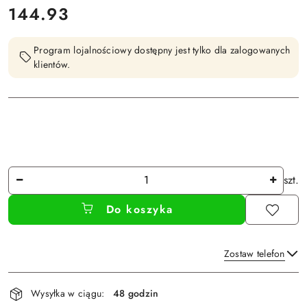
cena:
144.93
Program lojalnościowy dostępny jest tylko dla zalogowanych
klientów.
Ilość
szt.
Do koszyka
Zostaw telefon
Dostępność
Wysyłka w ciągu:
48 godzin
i