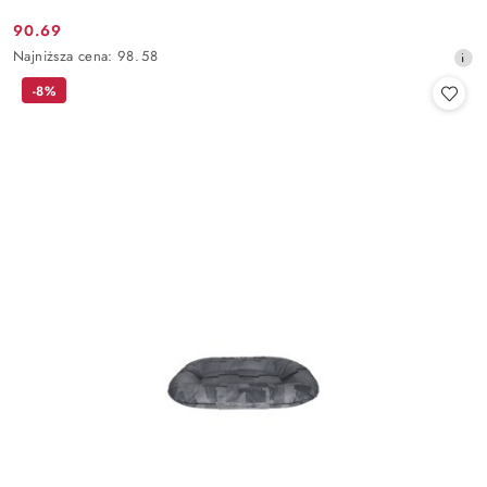
90.69
Cena
Najniższa
Najniższa cena:
98.58
promocyjna:
cena
-8%
z
30
dni
przed
obniżką