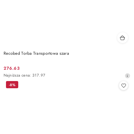
Recobed Torba Transportowa szara
276.63
Cena
Najniższa
Najniższa cena:
317.97
promocyjna:
cena
-8%
z
30
dni
przed
obniżką