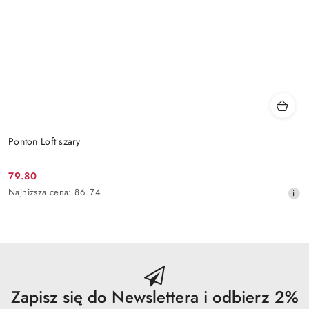
Ponton Loft szary
79.80
Cena
Najniższa
Najniższa cena:
86.74
promocyjna:
cena
z
30
dni
przed
obniżką
Zapisz się do Newslettera i odbierz 2%