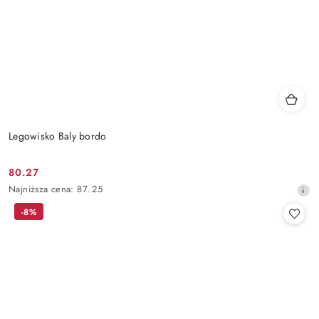
Legowisko Baly bordo
80.27
Cena
Najniższa
Najniższa cena:
87.25
promocyjna:
cena
-8%
z
30
dni
przed
obniżką