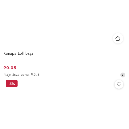
Kanapa Loft brąz
90.05
Cena
Najniższa
Najniższa cena:
95.8
promocyjna:
cena
-5%
z
30
dni
przed
obniżką