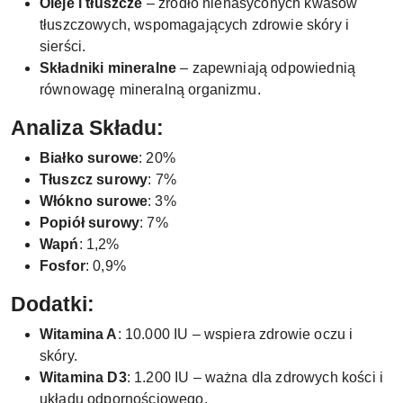
Oleje i tłuszcze
– źródło nienasyconych kwasów
tłuszczowych, wspomagających zdrowie skóry i
sierści.
Składniki mineralne
– zapewniają odpowiednią
równowagę mineralną organizmu.
Analiza Składu:
Białko surowe
: 20%
Tłuszcz surowy
: 7%
Włókno surowe
: 3%
Popiół surowy
: 7%
Wapń
: 1,2%
Fosfor
: 0,9%
Dodatki:
Witamina A
: 10.000 IU – wspiera zdrowie oczu i
skóry.
Witamina D3
: 1.200 IU – ważna dla zdrowych kości i
układu odpornościowego.