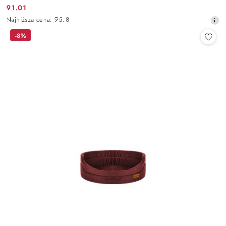
91.01
Cena
Najniższa
Najniższa cena:
95.8
promocyjna:
cena
-8%
z
30
dni
przed
obniżką