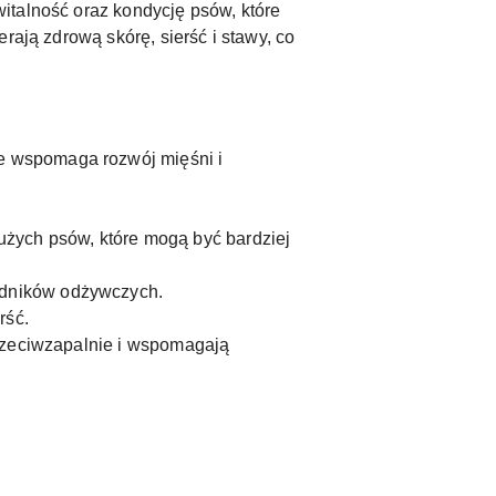
italność oraz kondycję psów, które
rają zdrową skórę, sierść i stawy, co
re wspomaga rozwój mięśni i
żych psów, które mogą być bardziej
adników odżywczych.
rść.
 przeciwzapalnie i wspomagają