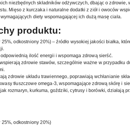
kich niezbędnych składników odżywczych, dbając o zdrowie, w
u. Mięso z kurczaka i naturalne dodatki z ziół i owoców wspie
 wymagających diety wspomagającej ich dużą masę ciała.
chy produktu:
25%, odkostniony 20%) – źródło wysokiej jakości białka, któ
i.
odpowiednią ilość energii i wspomaga zdrową sierść.
wspierają zdrowie stawów, szczególnie ważne w przypadku du
mi.
ają zdrowie układu trawiennego, poprawiają wchłanianie skł
kwasy tłuszczowe omega-3, wspomagające zdrową skórę i sie
 jak rozmaryn, kurkuma, goździki, cytrusy i borówki, działają
 25%, odkostniony 20%)