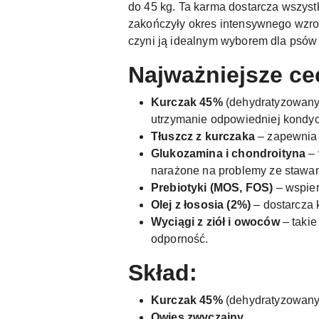
do 45 kg. Ta karma dostarcza wszyst
zakończyły okres intensywnego wzrost
czyni ją idealnym wyborem dla psów
Najważniejsze ce
Kurczak 45%
(dehydratyzowany 
utrzymanie odpowiedniej kondycj
Tłuszcz z kurczaka
– zapewnia 
Glukozamina i chondroityna
– 
narażone na problemy ze stawa
Prebiotyki (MOS, FOS)
– wspier
Olej z łososia (2%)
– dostarcza 
Wyciągi z ziół i owoców
– takie
odporność.
Skład:
Kurczak 45%
(dehydratyzowany
Owies zwyczajny