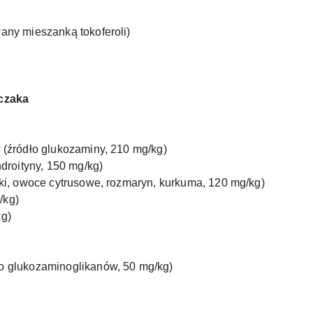
ny mieszanką tokoferoli)
czaka
w
(źródło glukozaminy, 210 mg/kg)
droityny, 150 mg/kg)
ki, owoce cytrusowe, rozmaryn, kurkuma, 120 mg/kg)
/kg)
g)
o glukozaminoglikanów, 50 mg/kg)