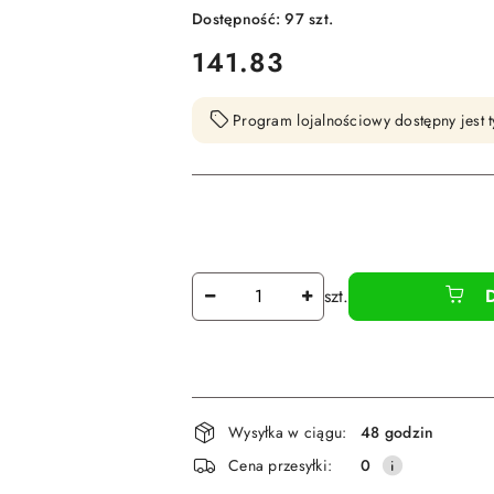
Dostępność:
97
szt.
cena:
141.83
Program lojalnościowy dostępny jest t
Ilość
szt.
Dostępność
Wysyłka w ciągu:
48 godzin
i
Cena przesyłki:
0
dostawa