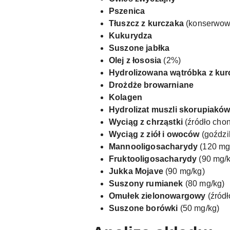
Pszenica
Tłuszcz z kurczaka
(konserwowa
Kukurydza
Suszone jabłka
Olej z łososia
(2%)
Hydrolizowana wątróbka z kur
Drożdże browarniane
Kolagen
Hydrolizat muszli skorupiakó
Wyciąg z chrząstki
(źródło chon
Wyciąg z ziół i owoców
(goździ
Mannooligosacharydy
(120 mg
Fruktooligosacharydy
(90 mg/k
Jukka Mojave
(90 mg/kg)
Suszony rumianek
(80 mg/kg)
Omułek zielonowargowy
(źródł
Suszone borówki
(50 mg/kg)