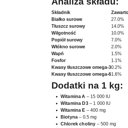
Analiza składu:
Składnik
Zawart
Białko surowe
27.0%
Tłuszcz surowy
14.0%
Wilgotność
10.0%
Popiół surowy
7.0%
Włókno surowe
2.0%
Wapń
1.5%
Fosfor
1.1%
Kwasy tłuszczowe omega-3
0.2%
Kwasy tłuszczowe omega-6
1.6%
Dodatki na 1 kg:
Witamina A
– 15 000 IU
Witamina D3
– 1 000 IU
Witamina E
– 400 mg
Biotyna
– 0.5 mg
Chlorek choliny
– 500 mg