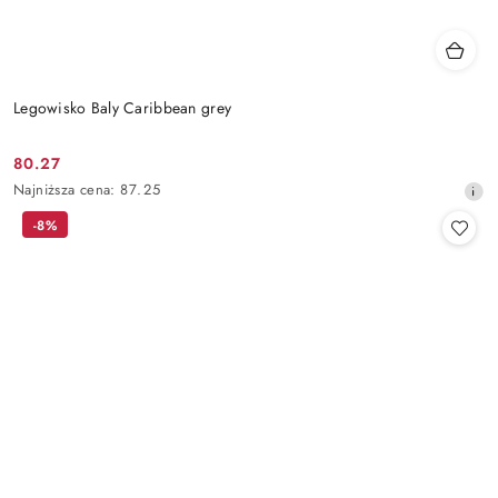
Legowisko Baly Caribbean grey
80.27
Cena
Najniższa
Najniższa cena:
87.25
promocyjna:
cena
-8%
z
30
dni
przed
obniżką