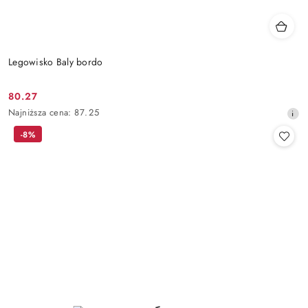
Legowisko Baly bordo
80.27
Cena
Najniższa
Najniższa cena:
87.25
promocyjna:
cena
-8%
z
30
dni
przed
obniżką