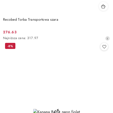
Recobed Torba Transportowa szara
276.63
Cena
Najniższa
Najniższa cena:
317.97
promocyjna:
cena
-8%
z
30
dni
przed
obniżką