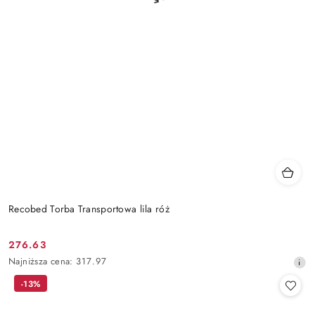
Recobed Torba Transportowa lila róż
276.63
Cena
Najniższa
Najniższa cena:
317.97
promocyjna:
cena
-13%
z
30
dni