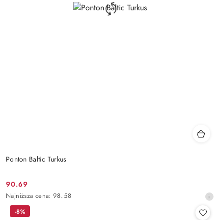
Ponton Baltic Turkus
90.69
Cena
Najniższa
Najniższa cena:
98.58
promocyjna:
cena
-8%
z