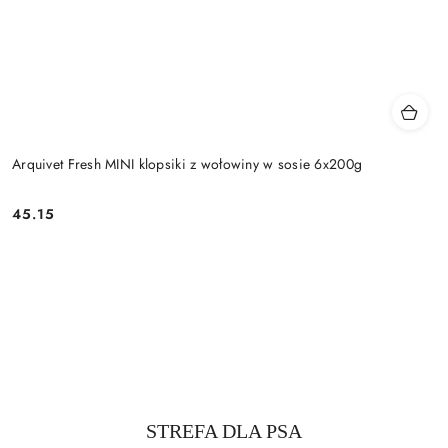
Arquivet Fresh MINI klopsiki z wołowiny w sosie 6x200g
45.15
Cena:
Produkty
STREFA DLA PSA
Pomiń karuzelę produktów