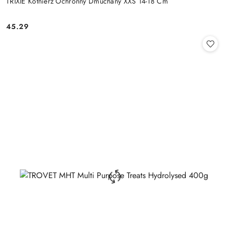
TRIXIE Kołnierz Ochronny Dmuchany XXS 14-18 Cm
45.29
Cena: