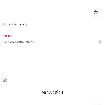
Ponton Loft szary
79.80
Cena
Najniższa
Najniższa cena:
86.74
promocyjna:
cena
z
30
dni
przed
obniżką
Produkty
NOWOŚCI
Pomiń karuzelę produktów
o
statusie: