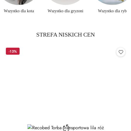
Wszystko dla kota
Wszystko dla gryzoni
Wszystko dla ryb
Produkty
STREFA NISKICH CEN
Pomiń karuzelę produktów
o
statusie:
-13%