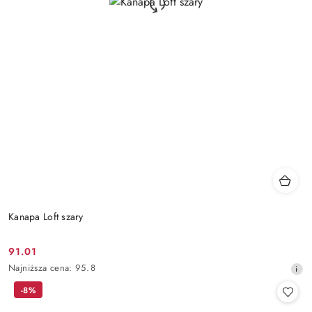
Kanapa Loft szary
91.01
Cena
Najniższa
Najniższa cena:
95.8
promocyjna:
cena
-8%
z
30