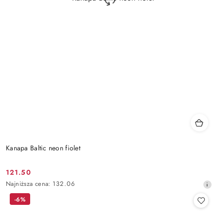
Kanapa Baltic neon fiolet
121.50
Cena
Najniższa
Najniższa cena:
132.06
promocyjna:
cena
-6%
z
30