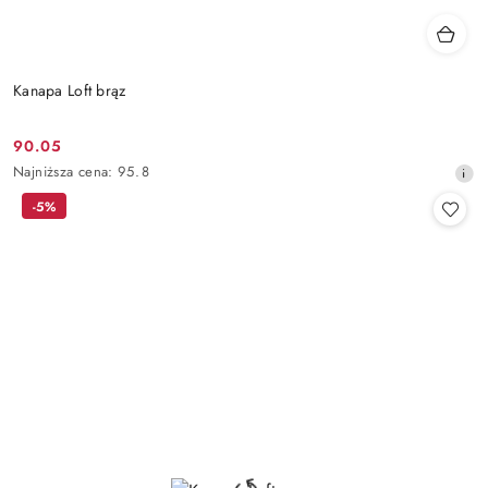
Kanapa Loft brąz
90.05
Cena
Najniższa
Najniższa cena:
95.8
promocyjna:
cena
-5%
z
30
dni
przed
obniżką