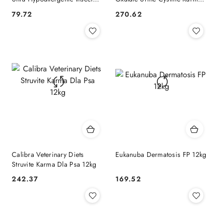
Protein 2kg
Dla Psa 12kg
79.72
270.62
Cena:
Cena:
Calibra Veterinary Diets
Eukanuba Dermatosis FP 12kg
Struvite Karma Dla Psa 12kg
242.37
169.52
Cena:
Cena: