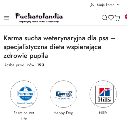
Moje konto
Przejdź do treści głównej
Przejdź do wyszukiwarki
Przejdź do moje konto
Przejdź do menu głównego
Przejdź do stopki
Karma sucha weterynaryjna dla psa –
specjalistyczna dieta wspierająca
zdrowie pupila
Liczba produktów:
193
Farmina Vet
Happy Dog
Hill's
Life