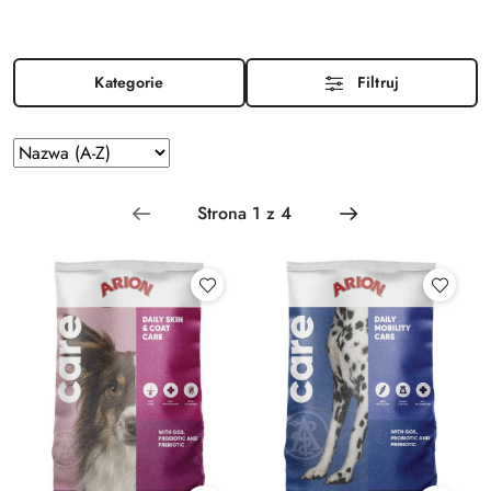
Kategorie
Filtruj
Zastosowano
Sortuj
według
sortowanie:
Nazwa
(A-
Z).