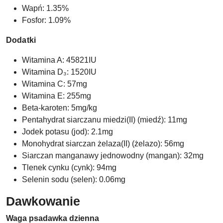
Wapń: 1.35%
Fosfor: 1.09%
Dodatki
Witamina A: 45821IU
Witamina D₃: 1520IU
Witamina C: 57mg
Witamina E: 255mg
Beta-karoten: 5mg/kg
Pentahydrat siarczanu miedzi(II) (miedź): 11mg
Jodek potasu (jod): 2.1mg
Monohydrat siarczan żelaza(II) (żelazo): 56mg
Siarczan manganawy jednowodny (mangan): 32mg
Tlenek cynku (cynk): 94mg
Selenin sodu (selen): 0.06mg
Dawkowanie
Waga psa
dawka dzienna