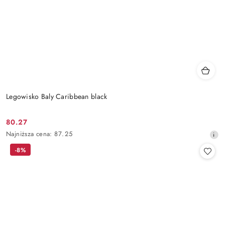
Legowisko Baly Caribbean black
80.27
Cena
Najniższa
Najniższa cena:
87.25
promocyjna:
cena
-8%
z
30
dni
przed
obniżką