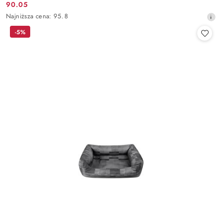
90.05
Cena
Najniższa
Najniższa cena:
95.8
promocyjna:
cena
-5%
z
30
dni
przed
obniżką