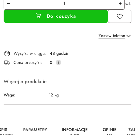
Ilość
szt.
Do koszyka
Zostaw telefon
Dostępność
Wysyłka w ciągu:
48 godzin
i
Wyślij
Cena przesyłki:
0
dostawa
Więcej o produkcie
Waga:
12 kg
OPIS
PARAMETRY
INFORMACJE
OPINIE
ZA