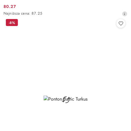
80.27
Cena
Najniższa
Najniższa cena:
87.25
promocyjna:
cena
-8%
z
30
dni
przed
obniżką