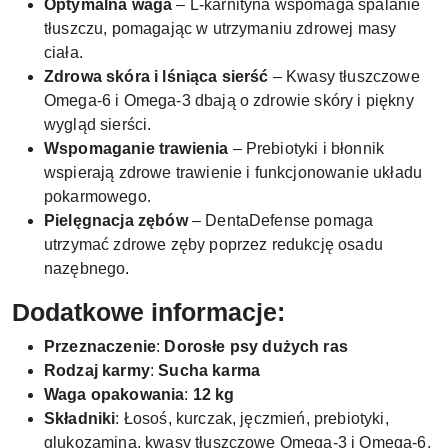
Optymalna waga
– L-karnityna wspomaga spalanie
tłuszczu, pomagając w utrzymaniu zdrowej masy
ciała.
Zdrowa skóra i lśniąca sierść
– Kwasy tłuszczowe
Omega-6 i Omega-3 dbają o zdrowie skóry i piękny
wygląd sierści.
Wspomaganie trawienia
– Prebiotyki i błonnik
wspierają zdrowe trawienie i funkcjonowanie układu
pokarmowego.
Pielęgnacja zębów
– DentaDefense pomaga
utrzymać zdrowe zęby poprzez redukcję osadu
nazębnego.
Dodatkowe informacje:
Przeznaczenie
:
Dorosłe psy dużych ras
Rodzaj karmy
:
Sucha karma
Waga opakowania
:
12 kg
Składniki
: Łosoś, kurczak, jęczmień, prebiotyki,
glukozamina, kwasy tłuszczowe Omega-3 i Omega-6,