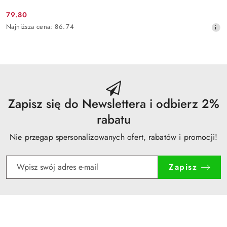
79.80
Cena
Najniższa
Najniższa cena:
86.74
promocyjna:
cena
z
30
dni
przed
obniżką
Zapisz się do Newslettera i odbierz 2%
rabatu
Nie przegap spersonalizowanych ofert, rabatów i promocji!
Zapisz