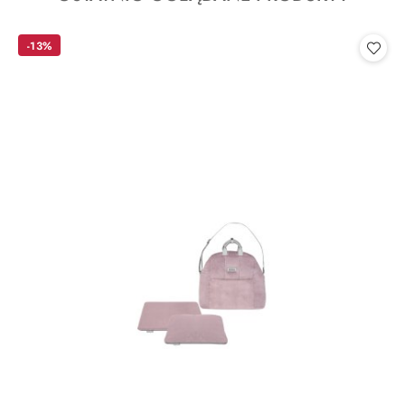
o
statusie:
-13%