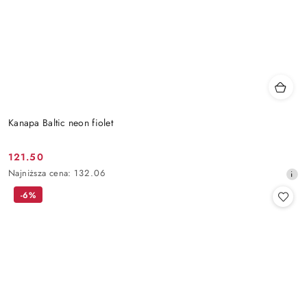
Kanapa Baltic neon fiolet
121.50
Cena
Najniższa
Najniższa cena:
132.06
promocyjna:
cena
-6%
z
30
dni
przed
obniżką