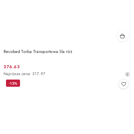
Recobed Torba Transportowa lila róż
276.63
Cena
Najniższa
Najniższa cena:
317.97
promocyjna:
cena
-13%
z
30
dni
przed
obniżką