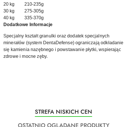
20 kg
210-235g
30 kg
275-305g
40 kg
335-370g
Dodatkowe Informacje
Specjalny kształt granulki oraz dodatek specjalnych
minerałów (system DentaDefense) ograniczają odkładanie
się kamienia nazębnego i powstawanie płytki, wspierając
zdrowe i mocne zęby.
Produkty
STREFA NISKICH CEN
Pomiń karuzelę produktów
o
Produkty
OSTATNIO OGLĄDANE PRODUKTY
statusie: