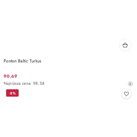
Ponton Baltic Turkus
90.69
Cena
Najniższa
Najniższa cena:
98.58
promocyjna:
cena
-8%
z
30
dni
przed
obniżką