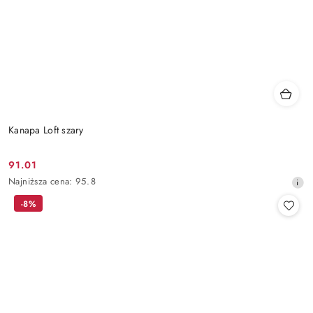
Kanapa Loft szary
91.01
Cena
Najniższa
Najniższa cena:
95.8
promocyjna:
cena
-8%
z
30
dni
przed
obniżką