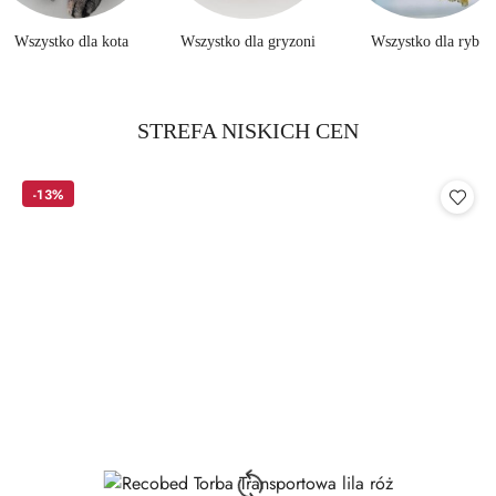
Wszystko dla kota
Wszystko dla gryzoni
Wszystko dla ryb
Produkty
STREFA NISKICH CEN
Pomiń karuzelę produktów
o
statusie:
-13%