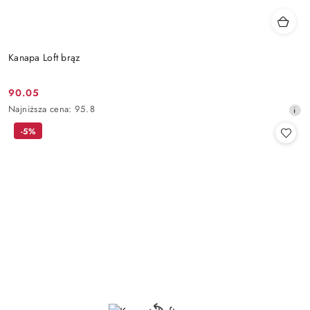
Kanapa Loft brąz
90.05
Cena
Najniższa
Najniższa cena:
95.8
promocyjna:
cena
-5%
z
30
dni
przed
obniżką