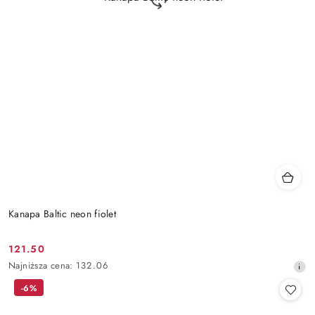
Kanapa Baltic neon fiolet
121.50
Cena
Najniższa
Najniższa cena:
132.06
promocyjna:
cena
-6%
z
30