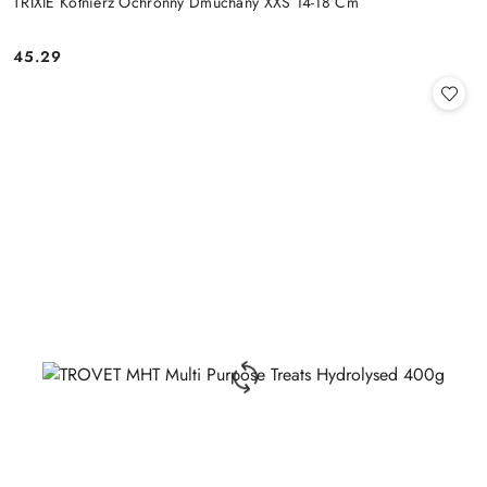
TRIXIE Kołnierz Ochronny Dmuchany XXS 14-18 Cm
45.29
Cena: