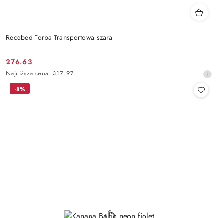
Recobed Torba Transportowa szara
276.63
Cena
Najniższa
Najniższa cena:
317.97
promocyjna:
cena
-8%
z
30
dni
przed
obniżką