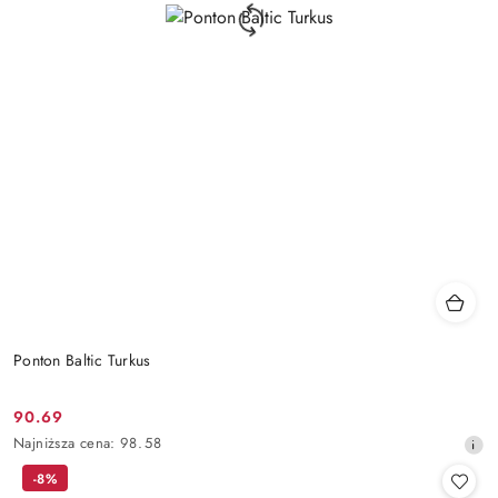
Ponton Baltic Turkus
90.69
Cena
Najniższa
Najniższa cena:
98.58
promocyjna:
cena
-8%
z