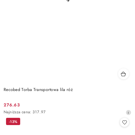
Recobed Torba Transportowa lila róż
276.63
Cena
Najniższa
Najniższa cena:
317.97
promocyjna:
cena
-13%
z
30
dni