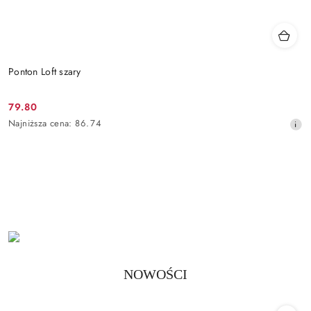
Ponton Loft szary
79.80
Cena
Najniższa
Najniższa cena:
86.74
promocyjna:
cena
z
30
dni
przed
obniżką
Produkty
NOWOŚCI
Pomiń karuzelę produktów
o
statusie: