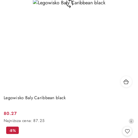
Legowisko Baly Caribbean black
80.27
Cena
Najniższa
Najniższa cena:
87.25
promocyjna:
cena
-8%
z
30