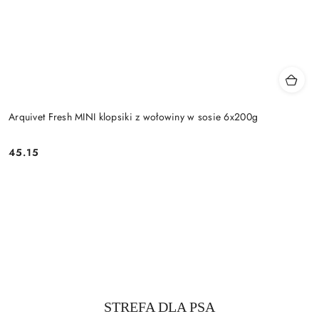
Arquivet Fresh MINI klopsiki z wołowiny w sosie 6x200g
45.15
Cena:
Produkty
STREFA DLA PSA
Pomiń karuzelę produktów