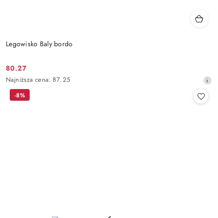
Legowisko Baly bordo
80.27
Cena
Najniższa
Najniższa cena:
87.25
promocyjna:
cena
-8%
z
30
dni
przed
obniżką