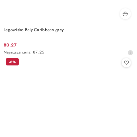
Legowisko Baly Caribbean grey
80.27
Cena
Najniższa
Najniższa cena:
87.25
promocyjna:
cena
-8%
z
30
dni
przed
obniżką