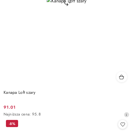
Kanapa Loft szary
91.01
Cena
Najniższa
Najniższa cena:
95.8
promocyjna:
cena
-8%
z
30