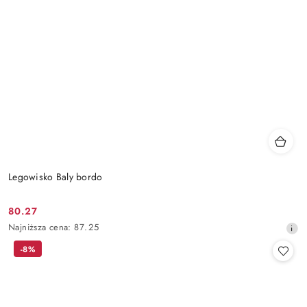
Legowisko Baly bordo
80.27
Cena
Najniższa
Najniższa cena:
87.25
promocyjna:
cena
-8%
z
30
dni
przed
obniżką