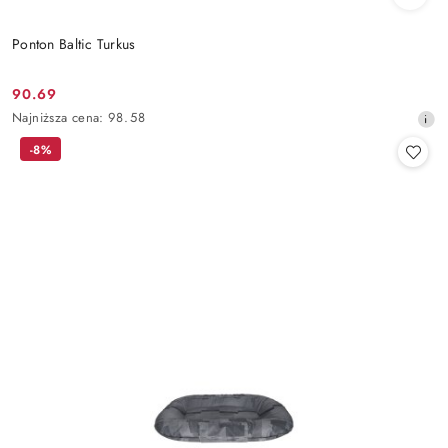
Ponton Baltic Turkus
90.69
Cena
Najniższa
Najniższa cena:
98.58
promocyjna:
cena
-8%
z
30
dni
przed
obniżką