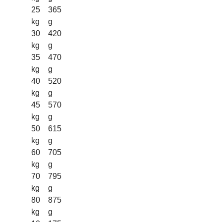
25
365
kg
g
30
420
kg
g
35
470
kg
g
40
520
kg
g
45
570
kg
g
50
615
kg
g
60
705
kg
g
70
795
kg
g
80
875
kg
g