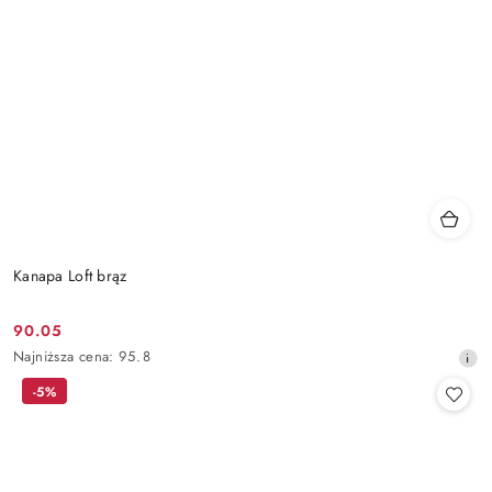
Kanapa Loft brąz
90.05
Cena
Najniższa
Najniższa cena:
95.8
promocyjna:
cena
-5%
z
30
dni
przed
obniżką