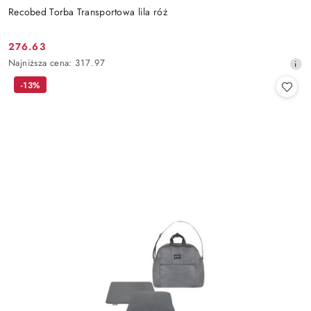
Recobed Torba Transportowa lila róż
276.63
Cena
Najniższa
Najniższa cena:
317.97
promocyjna:
cena
-13%
z
30
dni
przed
obniżką