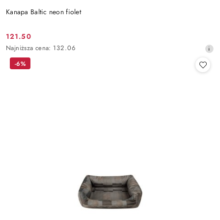
Kanapa Baltic neon fiolet
121.50
Cena
Najniższa
Najniższa cena:
132.06
promocyjna:
cena
-6%
z
30
dni
przed
obniżką