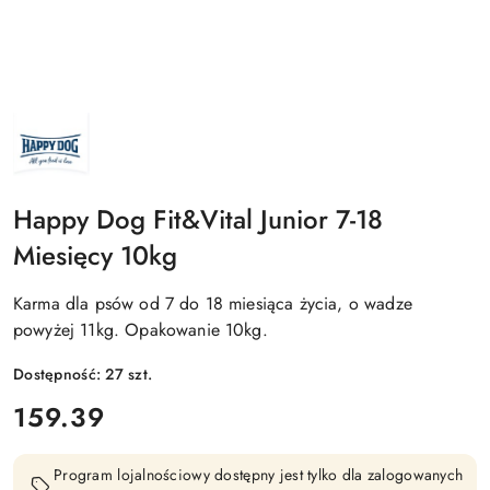
NAZWA
PRODUCENTA:
HAPPY
DOG
Happy Dog Fit&Vital Junior 7-18
Miesięcy 10kg
Karma dla psów od 7 do 18 miesiąca życia, o wadze
powyżej 11kg. Opakowanie 10kg.
Dostępność:
27
szt.
cena:
159.39
Program lojalnościowy dostępny jest tylko dla zalogowanych