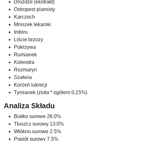
Drożdże (ekstrakt)
Ostropest plamisty
Karczoch
Mniszek lekarski
Imbiru
Liście brzozy
Pokrzywa
Rumianek
Kolendra
Rozmaryn
Szałwia
Korzeń lukrecji
Tymianek (zioła * ogółem 0,15%)
Analiza Składu
Białko surowe 26.0%
Tłuszcz surowy 13.0%
Włókno surowe 2.5%
Popiół surowy 7.5%