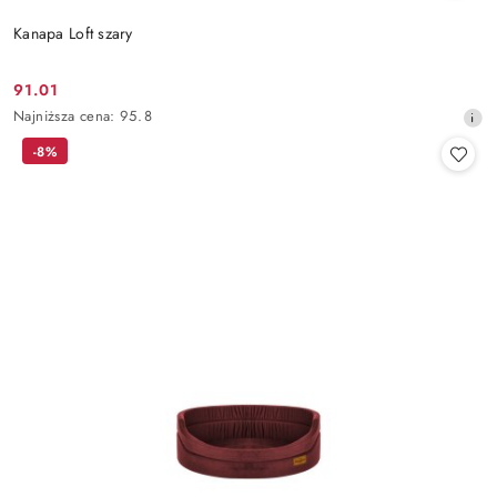
Kanapa Loft szary
91.01
Cena
Najniższa
Najniższa cena:
95.8
promocyjna:
cena
-8%
z
30
dni
przed
obniżką