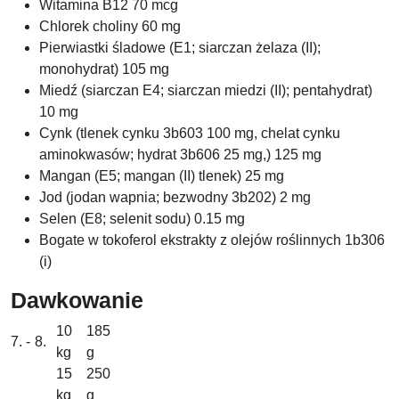
Witamina B12 70 mcg
Chlorek choliny 60 mg
Pierwiastki śladowe (E1; siarczan żelaza (II);
monohydrat) 105 mg
Miedź (siarczan E4; siarczan miedzi (II); pentahydrat)
10 mg
Cynk (tlenek cynku 3b603 100 mg, chelat cynku
aminokwasów; hydrat 3b606 25 mg,) 125 mg
Mangan (E5; mangan (II) tlenek) 25 mg
Jod (jodan wapnia; bezwodny 3b202) 2 mg
Selen (E8; selenit sodu) 0.15 mg
Bogate w tokoferol ekstrakty z olejów roślinnych 1b306
(i)
Dawkowanie
10
185
7. - 8.
kg
g
15
250
kg
g