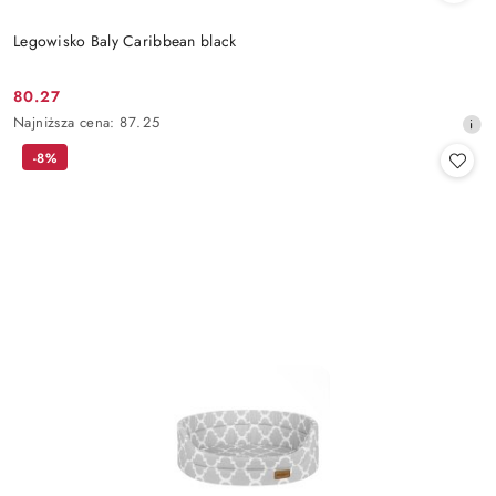
Legowisko Baly Caribbean black
80.27
Cena
Najniższa
Najniższa cena:
87.25
promocyjna:
cena
-8%
z
30
dni
przed
obniżką