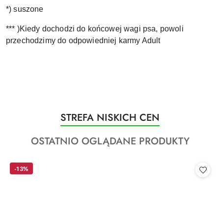
*) suszone
*** )Kiedy dochodzi do końcowej wagi psa, powoli
przechodzimy do odpowiedniej karmy Adult
Produkty
STREFA NISKICH CEN
Pomiń karuzelę produktów
o
Produkty
OSTATNIO OGLĄDANE PRODUKTY
statusie:
o
statusie:
-13%