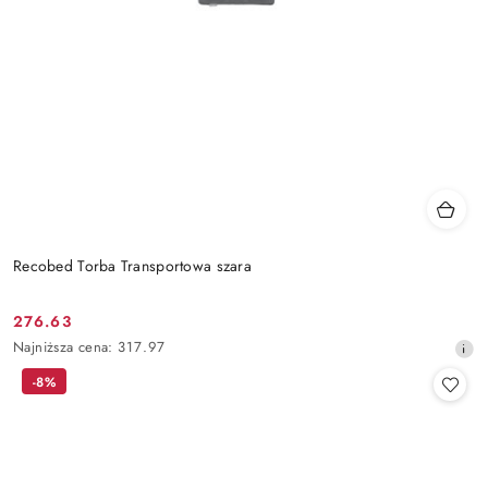
Recobed Torba Transportowa szara
276.63
Cena
Najniższa
Najniższa cena:
317.97
promocyjna:
cena
-8%
z
30
dni
przed
obniżką