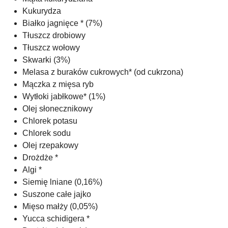
Kukurydza
Białko jagnięce * (7%)
Tłuszcz drobiowy
Tłuszcz wołowy
Skwarki (3%)
Melasa z buraków cukrowych* (od cukrzona)
Mączka z mięsa ryb
Wytłoki jabłkowe* (1%)
Olej słonecznikowy
Chlorek potasu
Chlorek sodu
Olej rzepakowy
Drożdże *
Algi *
Siemię lniane (0,16%)
Suszone całe jajko
Mięso małży (0,05%)
Yucca schidigera *