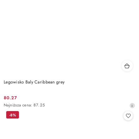
Legowisko Baly Caribbean grey
80.27
Cena
Najniższa
Najniższa cena:
87.25
promocyjna:
cena
-8%
z
30
dni
przed
obniżką