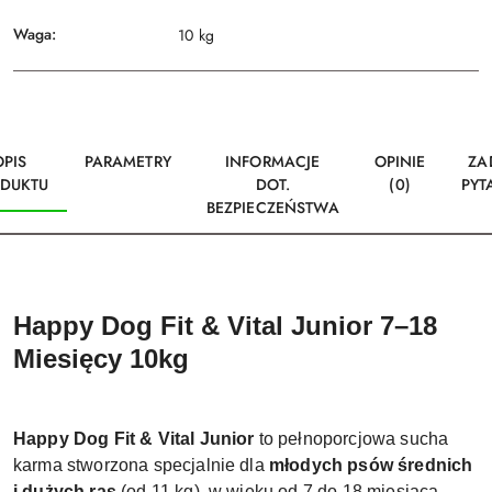
Waga:
10 kg
OPIS
PARAMETRY
INFORMACJE
OPINIE
ZA
DUKTU
DOT.
(0)
PYT
BEZPIECZEŃSTWA
Happy Dog Fit & Vital Junior 7–18
Miesięcy 10kg
Happy Dog Fit & Vital Junior
to pełnoporcjowa sucha
karma stworzona specjalnie dla
młodych psów średnich
i dużych ras
(od 11 kg), w wieku od 7 do 18 miesiąca