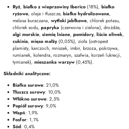
Ryż
,
białko z wieprzowiny Iberico
(18%),
białko
ryżowe
, oleje i tłuszcze,
białko hydrolizowane
,
melasa buraczana,
wytłoki jabłkowe
, chlorek potasu,
chlorek sodu,
papryka
(czerwona i zielona), drożdże,
algi morskie
,
siemię lniane
,
pomidory
,
liście oliwek
,
cukinia
,
mięso małży
(0,05%), zioła (ostropest
plamisty, karczoch, mniszek, imbir, brzoza, pokrzywa,
rumianek, kolendra, rozmaryn, szałwia, korzeń lukrecji,
tymianek),
mieszanka warzyw
(0,45%).
Składniki analityczne:
Białko surowe
: 21,0%
Tłuszcz surowy
: 10,0%
Włókno surowe
: 2,5%
Popiół surowy
: 9,0%
Wapń
: 1,9%
Fosfor
: 1,1%
Sód
: 0,4%