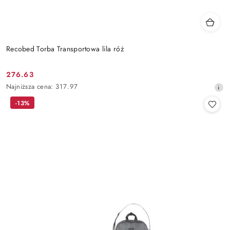
Recobed Torba Transportowa lila róż
276.63
Cena
Najniższa
Najniższa cena:
317.97
promocyjna:
cena
-13%
z
30
dni
przed
obniżką