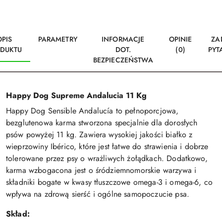
OPIS
PARAMETRY
INFORMACJE
OPINIE
ZA
DUKTU
DOT.
(0)
PYT
BEZPIECZEŃSTWA
Happy Dog Supreme Andalucia 11 Kg
Happy Dog Sensible Andalucía to pełnoporcjowa,
bezglutenowa karma stworzona specjalnie dla dorosłych
psów powyżej 11 kg. Zawiera wysokiej jakości białko z
wieprzowiny Ibérico, które jest łatwe do strawienia i dobrze
tolerowane przez psy o wrażliwych żołądkach. Dodatkowo,
karma wzbogacona jest o śródziemnomorskie warzywa i
składniki bogate w kwasy tłuszczowe omega-3 i omega-6, co
wpływa na zdrową sierść i ogólne samopoczucie psa.
Skład: