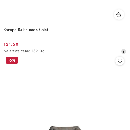
Kanapa Baltic neon fiolet
121.50
Cena
Najniższa
Najniższa cena:
132.06
promocyjna:
cena
-6%
z
30
dni
przed
obniżką