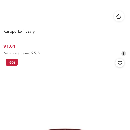
Kanapa Loft szary
91.01
Cena
Najniższa
Najniższa cena:
95.8
promocyjna:
cena
-8%
z
30
dni
przed
obniżką