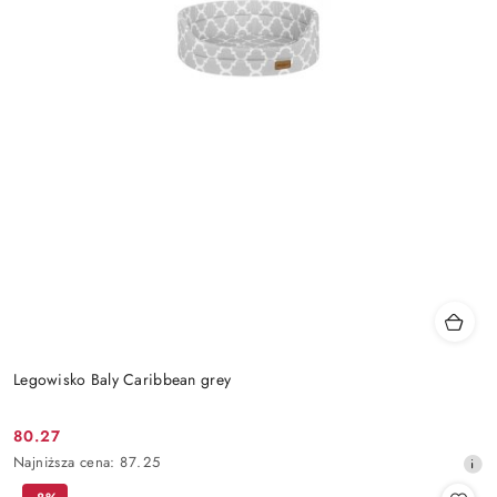
Legowisko Baly Caribbean grey
80.27
Cena
Najniższa
Najniższa cena:
87.25
promocyjna:
cena