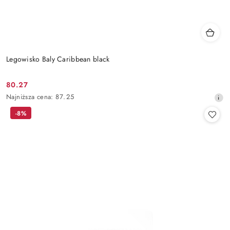
Legowisko Baly Caribbean black
80.27
Cena
Najniższa
Najniższa cena:
87.25
promocyjna:
cena
-8%
z
30
dni
przed
obniżką