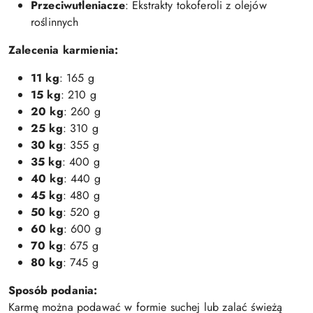
Przeciwutleniacze
: Ekstrakty tokoferoli z olejów
roślinnych
Zalecenia karmienia:
11 kg
: 165 g
15 kg
: 210 g
20 kg
: 260 g
25 kg
: 310 g
30 kg
: 355 g
35 kg
: 400 g
40 kg
: 440 g
45 kg
: 480 g
50 kg
: 520 g
60 kg
: 600 g
70 kg
: 675 g
80 kg
: 745 g
Sposób podania:
Karmę można podawać w formie suchej lub zalać świeżą