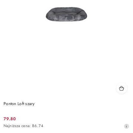
Ponton Loft szary
79.80
Cena
Najniższa
Najniższa cena:
86.74
promocyjna:
cena