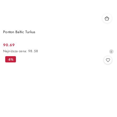
Ponton Baltic Turkus
90.69
Cena
Najniższa
Najniższa cena:
98.58
promocyjna:
cena
-8%
z
30
dni
przed
obniżką