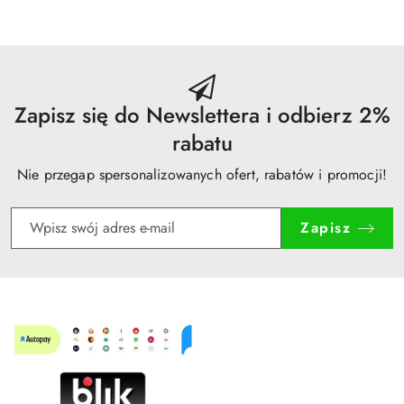
z
30
dni
przed
obniżką
Zapisz się do Newslettera i odbierz 2%
rabatu
Nie przegap spersonalizowanych ofert, rabatów i promocji!
Zapisz