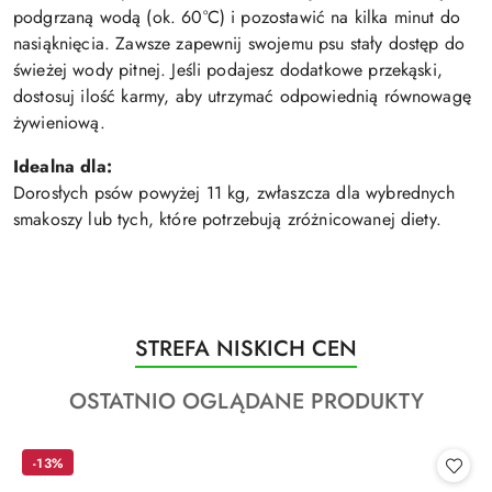
podgrzaną wodą (ok. 60°C) i pozostawić na kilka minut do
nasiąknięcia. Zawsze zapewnij swojemu psu stały dostęp do
świeżej wody pitnej. Jeśli podajesz dodatkowe przekąski,
dostosuj ilość karmy, aby utrzymać odpowiednią równowagę
żywieniową.
Idealna dla:
Dorosłych psów powyżej 11 kg, zwłaszcza dla wybrednych
smakoszy lub tych, które potrzebują zróżnicowanej diety.
Produkty
STREFA NISKICH CEN
Pomiń karuzelę produktów
o
Produkty
OSTATNIO OGLĄDANE PRODUKTY
statusie:
o
statusie:
-13%