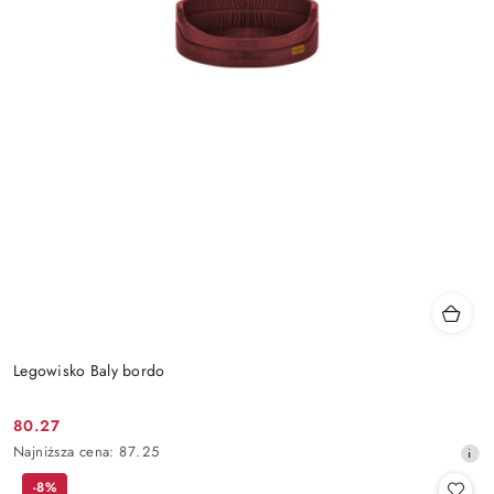
Legowisko Baly bordo
80.27
Cena
Najniższa
Najniższa cena:
87.25
promocyjna:
cena
-8%
z