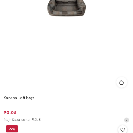
Kanapa Loft brąz
90.05
Cena
Najniższa
Najniższa cena:
95.8
promocyjna:
cena
-5%
z