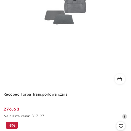
Recobed Torba Transportowa szara
276.63
Cena
Najniższa
Najniższa cena:
317.97
promocyjna:
cena
-8%
z