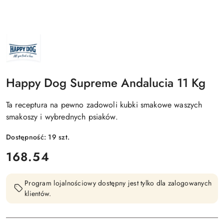
NAZWA
PRODUCENTA:
HAPPY
DOG
Happy Dog Supreme Andalucia 11 Kg
Ta receptura na pewno zadowoli kubki smakowe waszych
smakoszy i wybrednych psiaków.
Dostępność:
19
szt.
cena:
168.54
Program lojalnościowy dostępny jest tylko dla zalogowanych
klientów.