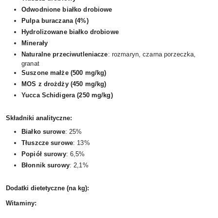
Odwodnione białko drobiowe
Pulpa buraczana (4%)
Hydrolizowane białko drobiowe
Minerały
Naturalne przeciwutleniacze
: rozmaryn, czarna porzeczka,
granat
Suszone małże (500 mg/kg)
MOS z drożdży (450 mg/kg)
Yucca Schidigera (250 mg/kg)
Składniki analityczne:
Białko surowe
: 25%
Tłuszcze surowe
: 13%
Popiół surowy
: 6,5%
Błonnik surowy
: 2,1%
Dodatki dietetyczne (na kg):
Witaminy: