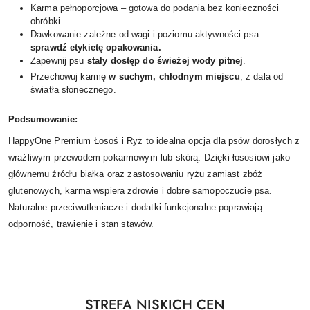
Karma pełnoporcjowa – gotowa do podania bez konieczności
obróbki.
Dawkowanie zależne od wagi i poziomu aktywności psa –
sprawdź etykietę opakowania.
Zapewnij psu
stały dostęp do świeżej wody pitnej
.
Przechowuj karmę
w suchym, chłodnym miejscu
, z dala od
światła słonecznego.
Podsumowanie:
HappyOne Premium Łosoś i Ryż to idealna opcja dla psów dorosłych z
wrażliwym przewodem pokarmowym lub skórą. Dzięki łososiowi jako
głównemu źródłu białka oraz zastosowaniu ryżu zamiast zbóż
glutenowych, karma wspiera zdrowie i dobre samopoczucie psa.
Naturalne przeciwutleniacze i dodatki funkcjonalne poprawiają
odporność, trawienie i stan stawów.
Produkty
STREFA NISKICH CEN