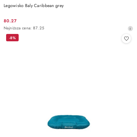
Legowisko Baly Caribbean grey
80.27
Cena
Najniższa
Najniższa cena:
87.25
promocyjna:
cena
-8%
z
30
dni
przed
obniżką