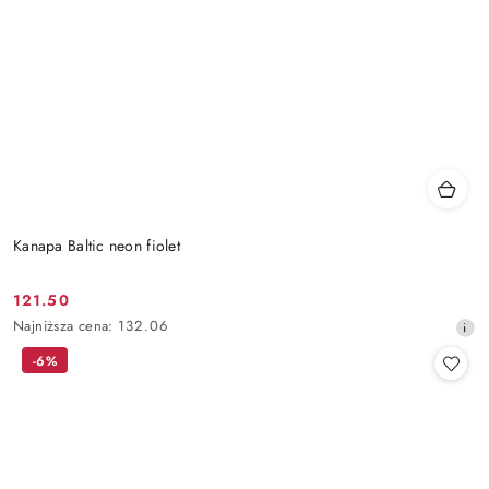
Kanapa Baltic neon fiolet
121.50
Cena
Najniższa
Najniższa cena:
132.06
promocyjna:
cena
-6%
z
30
dni
przed
obniżką