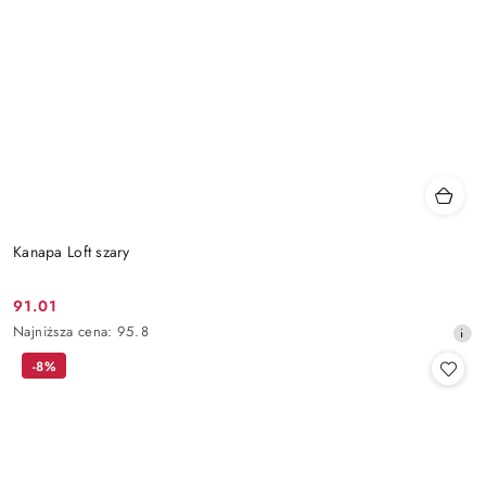
Kanapa Loft szary
91.01
Cena
Najniższa
Najniższa cena:
95.8
promocyjna:
cena
-8%
z
30
dni
przed
obniżką