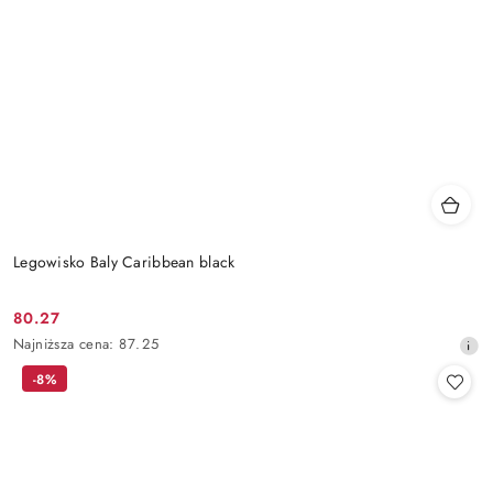
Legowisko Baly Caribbean black
80.27
Cena
Najniższa
Najniższa cena:
87.25
promocyjna:
cena
-8%
z
30
dni
przed
obniżką