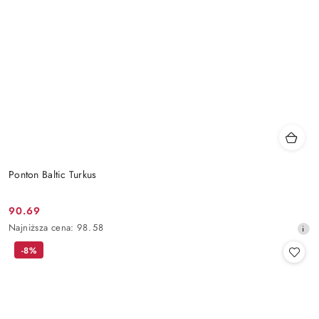
Ponton Baltic Turkus
90.69
Cena
Najniższa
Najniższa cena:
98.58
promocyjna:
cena
-8%
z
30
dni
przed
obniżką