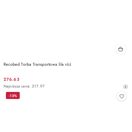
Recobed Torba Transportowa lila róż
276.63
Cena
Najniższa
Najniższa cena:
317.97
promocyjna:
cena
-13%
z
30
dni
przed
obniżką