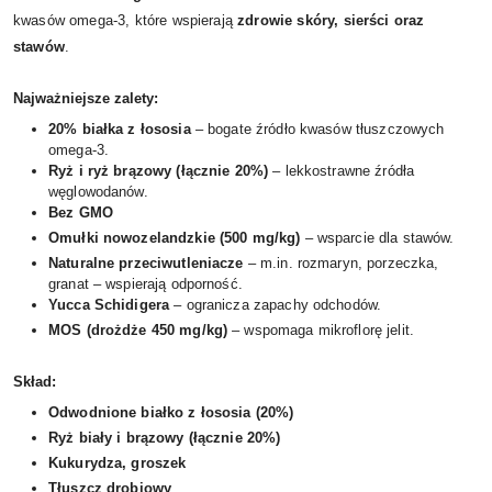
kwasów omega-3, które wspierają
zdrowie skóry, sierści oraz
stawów
.
Najważniejsze zalety:
20% białka z łososia
– bogate źródło kwasów tłuszczowych
omega-3.
Ryż i ryż brązowy (łącznie 20%)
– lekkostrawne źródła
węglowodanów.
Bez GMO
Omułki nowozelandzkie (500 mg/kg)
– wsparcie dla stawów.
Naturalne przeciwutleniacze
– m.in. rozmaryn, porzeczka,
granat – wspierają odporność.
Yucca Schidigera
– ogranicza zapachy odchodów.
MOS (drożdże 450 mg/kg)
– wspomaga mikroflorę jelit.
Skład:
Odwodnione białko z łososia (20%)
Ryż biały i brązowy (łącznie 20%)
Kukurydza, groszek
Tłuszcz drobiowy