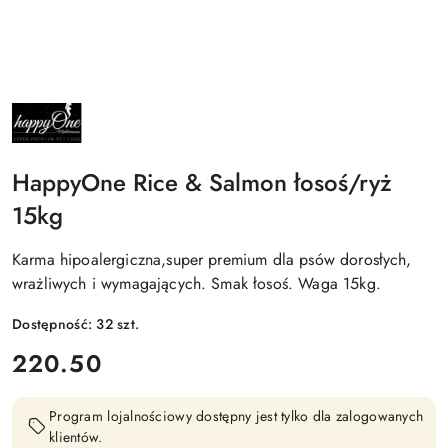
NAZWA
PRODUCENTA:
HAPPYONE
HappyOne Rice & Salmon łosoś/ryż
15kg
Karma hipoalergiczna,super premium dla psów dorosłych,
wrażliwych i wymagających. Smak łosoś. Waga 15kg.
Dostępność:
32
szt.
cena:
220.50
Program lojalnościowy dostępny jest tylko dla zalogowanych
klientów.