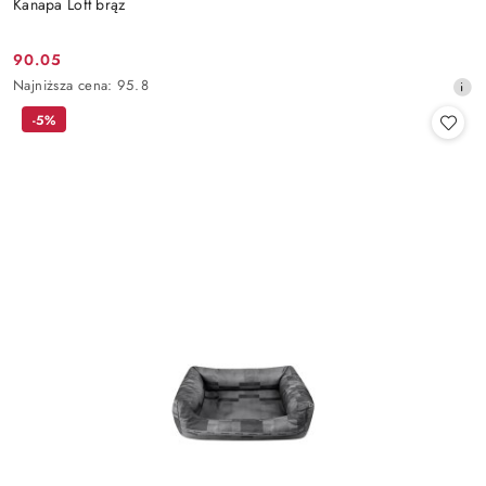
Kanapa Loft brąz
90.05
Cena
Najniższa
Najniższa cena:
95.8
promocyjna:
cena
-5%
z
30
dni
przed
obniżką