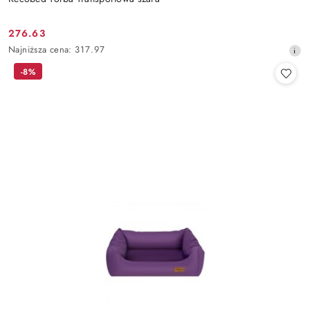
276.63
Cena
Najniższa
Najniższa cena:
317.97
promocyjna:
cena
-8%
z
30
dni
przed
obniżką