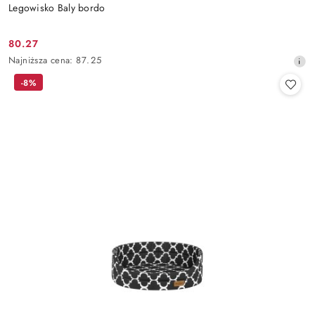
Legowisko Baly bordo
80.27
Cena
Najniższa
Najniższa cena:
87.25
promocyjna:
cena
-8%
z
30
dni
przed
obniżką