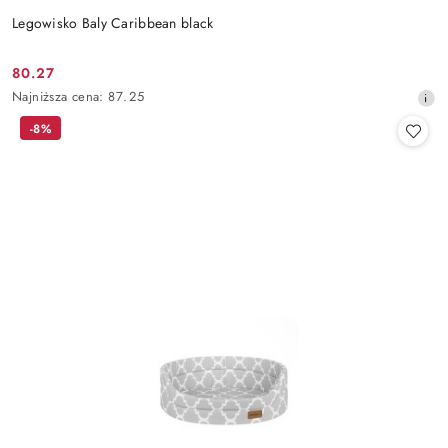
Legowisko Baly Caribbean black
80.27
Cena
Najniższa
Najniższa cena:
87.25
promocyjna:
cena
-8%
z
30
dni
przed
obniżką