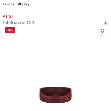
Kanapa Loft szary
91.01
Cena
Najniższa
Najniższa cena:
95.8
promocyjna:
cena
-8%
z
30
dni
przed
obniżką