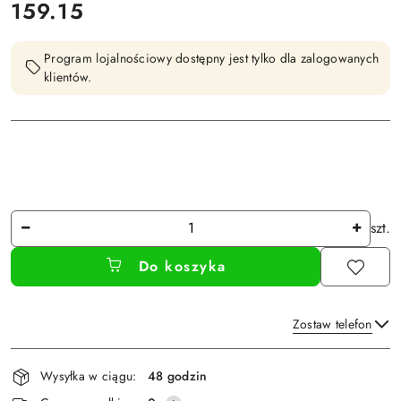
cena:
159.15
Program lojalnościowy dostępny jest tylko dla zalogowanych
klientów.
Ilość
szt.
Do koszyka
Zostaw telefon
Dostępność
Wysyłka w ciągu:
48 godzin
i