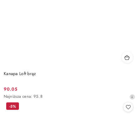
Kanapa Loft brąz
90.05
Cena
Najniższa
Najniższa cena:
95.8
promocyjna:
cena
-5%
z
30
dni
przed
obniżką