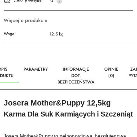
Wyślij
Cena przesyłki:
0
dostawa
Więcej o produkcie
Waga:
12.5 kg
OPIS
PARAMETRY
INFORMACJE
OPINIE
ZA
DUKTU
DOT.
(0)
PYT
BEZPIECZEŃSTWA
Josera Mother&Puppy 12,5kg
Karma Dla Suk Karmiących i Szczeniąt
Josera Mother&Puppy to pełnoporcjowa, bezglutenowa