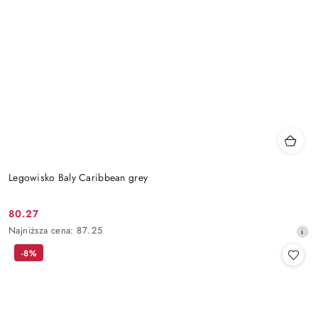
Legowisko Baly Caribbean grey
80.27
Cena
Najniższa
Najniższa cena:
87.25
promocyjna:
cena
-8%
z
30
dni
przed
obniżką