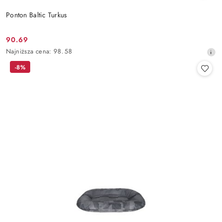
Ponton Baltic Turkus
90.69
Cena
Najniższa
Najniższa cena:
98.58
promocyjna:
cena
-8%
z
30
dni
przed
obniżką