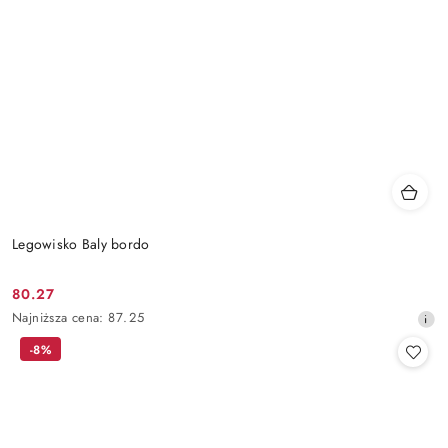
Legowisko Baly bordo
80.27
Cena
Najniższa
Najniższa cena:
87.25
promocyjna:
cena
-8%
z
30
dni
przed
obniżką