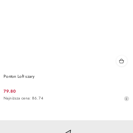
Ponton Loft szary
79.80
Cena
Najniższa
Najniższa cena:
86.74
promocyjna:
cena
z
30
dni
przed
obniżką