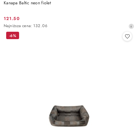
Kanapa Baltic neon fiolet
121.50
Cena
Najniższa
Najniższa cena:
132.06
promocyjna:
cena
-6%
z
30
dni
przed
obniżką