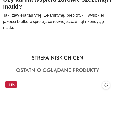
matki?
Tak, zawiera taurynę, L-karnitynę, prebiotyki i wysokiej
jakości białko wspierające rozwój szczeniąt i kondycję
matki.
Produkty
STREFA NISKICH CEN
Pomiń karuzelę produktów
o
Produkty
OSTATNIO OGLĄDANE PRODUKTY
statusie:
o
statusie:
-13%