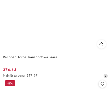
Recobed Torba Transportowa szara
276.63
Cena
Najniższa
Najniższa cena:
317.97
promocyjna:
cena
-8%
z
30
dni
przed
obniżką