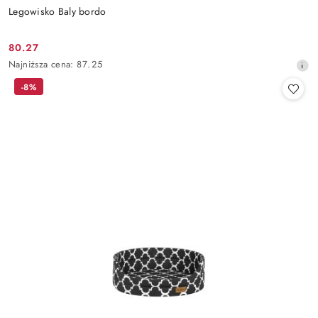
Legowisko Baly bordo
80.27
Cena
Najniższa
Najniższa cena:
87.25
promocyjna:
cena
-8%
z
30
dni
przed
obniżką