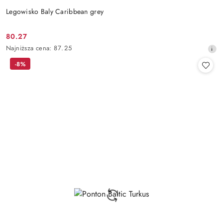
Legowisko Baly Caribbean grey
80.27
Cena
Najniższa
Najniższa cena:
87.25
promocyjna:
cena
-8%
z
30
dni
przed
obniżką