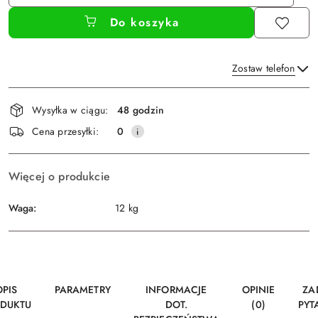
Do koszyka
Zostaw telefon
Dostępność
Wysyłka w ciągu:
48 godzin
i
Wyślij
Cena przesyłki:
0
dostawa
Więcej o produkcie
Waga:
12 kg
OPIS
PARAMETRY
INFORMACJE
OPINIE
ZA
DUKTU
DOT.
(0)
PYT