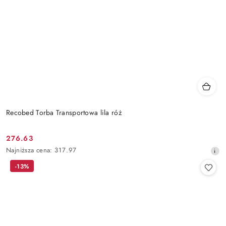
Recobed Torba Transportowa lila róż
276.63
Cena
Najniższa
Najniższa cena:
317.97
promocyjna:
cena
-13%
z
30
dni
przed
obniżką