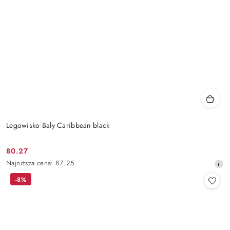
Legowisko Baly Caribbean black
80.27
Cena
Najniższa
Najniższa cena:
87.25
promocyjna:
cena
-8%
z
30
dni
przed
obniżką