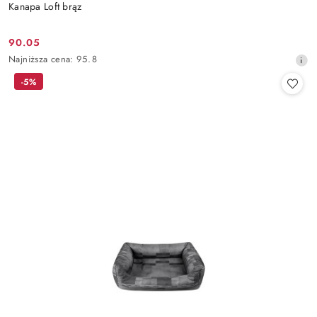
Kanapa Loft brąz
90.05
Cena
Najniższa
Najniższa cena:
95.8
promocyjna:
cena
-5%
z
30
dni
przed
obniżką