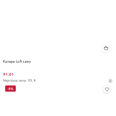
Kanapa Loft szary
91.01
Cena
Najniższa
Najniższa cena:
95.8
promocyjna:
cena
-8%
z
30
dni
przed
obniżką