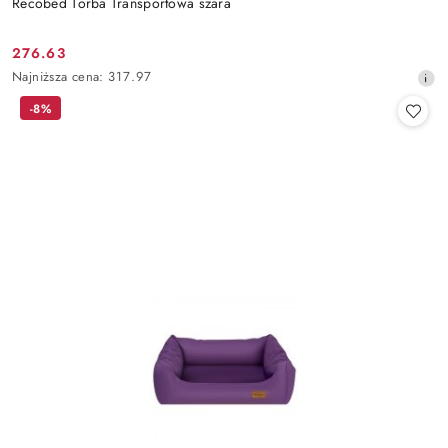
Recobed Torba Transportowa szara
276.63
Cena
Najniższa
Najniższa cena:
317.97
promocyjna:
cena
-8%
z
30
dni
przed
obniżką