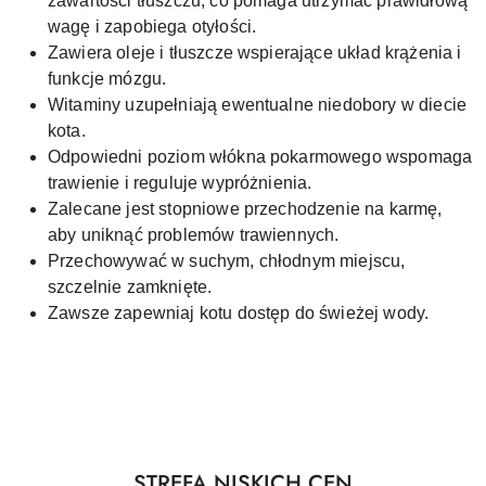
zawartości tłuszczu, co pomaga utrzymać prawidłową
wagę i zapobiega otyłości.
Zawiera oleje i tłuszcze wspierające układ krążenia i
funkcje mózgu.
Witaminy uzupełniają ewentualne niedobory w diecie
kota.
Odpowiedni poziom włókna pokarmowego wspomaga
trawienie i reguluje wypróżnienia.
Zalecane jest stopniowe przechodzenie na karmę,
aby uniknąć problemów trawiennych.
Przechowywać w suchym, chłodnym miejscu,
szczelnie zamknięte.
Zawsze zapewniaj kotu dostęp do świeżej wody.
Produkty
STREFA NISKICH CEN