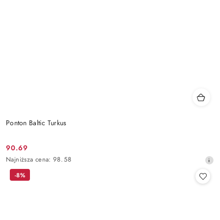
Ponton Baltic Turkus
90.69
Cena
Najniższa
Najniższa cena:
98.58
promocyjna:
cena
-8%
z
30
dni
przed
obniżką