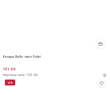
Kanapa Baltic neon fiolet
121.50
Cena
Najniższa
Najniższa cena:
132.06
promocyjna:
cena
-6%
z
30
dni
przed
obniżką