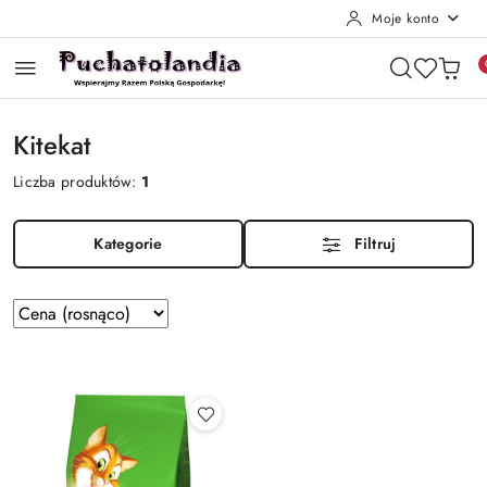
Moje konto
Przejdź do treści głównej
Przejdź do wyszukiwarki
Przejdź do moje konto
Przejdź do menu głównego
Przejdź do stopki
Kitekat
Liczba produktów:
1
Kategorie
Filtruj
Zastosowano
Sortuj
według
sortowanie:
Cena
(rosnąco).