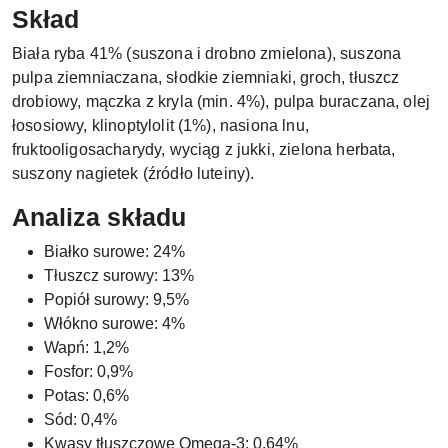
Skład
Biała ryba 41% (suszona i drobno zmielona), suszona
pulpa ziemniaczana, słodkie ziemniaki, groch, tłuszcz
drobiowy, mączka z kryla (min. 4%), pulpa buraczana, olej
łososiowy, klinoptylolit (1%), nasiona lnu,
fruktooligosacharydy, wyciąg z jukki, zielona herbata,
suszony nagietek (źródło luteiny).
Analiza składu
Białko surowe: 24%
Tłuszcz surowy: 13%
Popiół surowy: 9,5%
Włókno surowe: 4%
Wapń: 1,2%
Fosfor: 0,9%
Potas: 0,6%
Sód: 0,4%
Kwasy tłuszczowe Omega-3: 0,64%