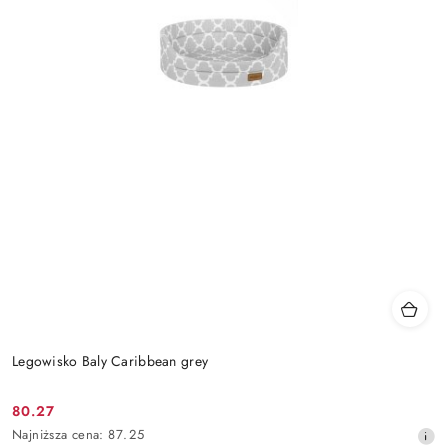
Legowisko Baly Caribbean grey
80.27
Cena
Najniższa
Najniższa cena:
87.25
promocyjna: