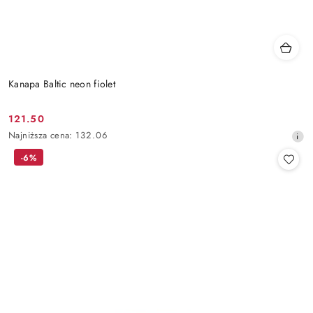
Kanapa Baltic neon fiolet
121.50
Cena
Najniższa
Najniższa cena:
132.06
promocyjna:
cena
-6%
z
30
dni
przed
obniżką