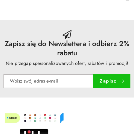
promocyjna:
cena
z
30
dni
przed
obniżką
Zapisz się do Newslettera i odbierz 2%
rabatu
Nie przegap spersonalizowanych ofert, rabatów i promocji!
Zapisz