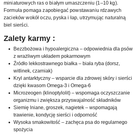
miniaturowych ras o białym umaszczeniu (1–10 kg).
Formuła pomaga zapobiegać powstawaniu rdzawych
zacieków wokół oczu, pyska i łap, utrzymując naturalną
biel sierści.
Zalety karmy :
Bezzbożowa i hypoalergiczna – odpowiednia dla psów
z wrażliwym układem pokarmowym
Źródło lekkostrawnego białka – biała ryba (dorsz,
witlinek, czarniak)
Kryl antarktyczny – wsparcie dla zdrowej skóry i sierści
dzięki kwasom Omega-3 i Omega-6
Microzeogen (klinoptylolit) – wspomaga oczyszczanie
organizmu i zwiększa przyswajalność składników
Siemię lniane, groszek, nagietek – wspomagają
trawienie, kondycję sierści i odporność
Wysoka smakowitość – zachęca psa do regularnego
spożycia