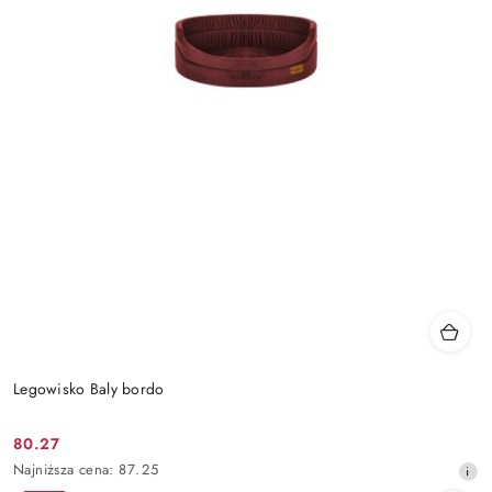
Legowisko Baly bordo
80.27
Cena
Najniższa
Najniższa cena:
87.25
promocyjna:
cena