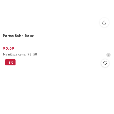
Ponton Baltic Turkus
90.69
Cena
Najniższa
Najniższa cena:
98.58
promocyjna:
cena
-8%
z
30
dni
przed
obniżką