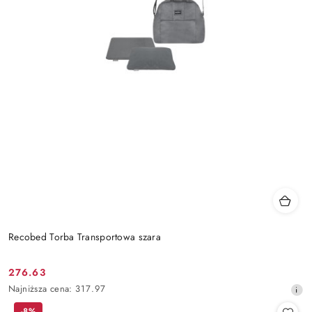
Recobed Torba Transportowa szara
276.63
Cena
Najniższa
Najniższa cena:
317.97
promocyjna:
cena
-8%