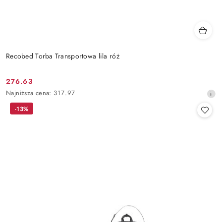
Recobed Torba Transportowa lila róż
276.63
Cena
Najniższa
Najniższa cena:
317.97
promocyjna:
cena
-13%
z
30
dni
przed
obniżką