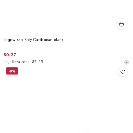
Legowisko Baly Caribbean black
80.27
Cena
Najniższa
Najniższa cena:
87.25
promocyjna:
cena
-8%
z
30
dni
przed
obniżką