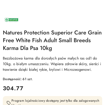
NAZWA
PRODUCENTA:
NATURE'S
PROTECTION
Natures Protection Superior Care Grain
Free White Fish Adult Small Breeds
Karma Dla Psa 10kg
Bezzbożowa karma dla dorosłych psów małych ras od1 do
10kg. o białym umaszczeniu. Wspiera zdrowie skóry, sierści i
trawienie dzięki białej rybie, krylowi i Microzeogenowi.
Dostępność:
61
szt.
cena:
304.77
Program lojalnościowy dostępny jest tylko dla zalogowanych