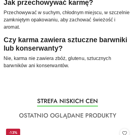
Jak przechowywać karmę?
Przechowywać w suchym, chłodnym miejscu, w szczelnie
zamkniętym opakowaniu, aby zachować świeżość i
aromat.
Czy karma zawiera sztuczne barwniki
lub konserwanty?
Nie, karma nie zawiera zbóż, glutenu, sztucznych
barwników ani konserwantów.
Produkty
STREFA NISKICH CEN
Pomiń karuzelę produktów
o
Produkty
OSTATNIO OGLĄDANE PRODUKTY
statusie:
o
statusie:
-13%