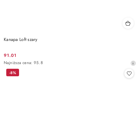
Kanapa Loft szary
91.01
Cena
Najniższa
Najniższa cena:
95.8
promocyjna:
cena
-8%
z
30
dni
przed
obniżką