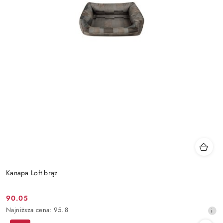
Kanapa Loft brąz
90.05
Cena
Najniższa
Najniższa cena:
95.8
promocyjna:
cena