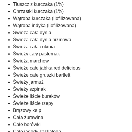
Tłuszcz z kurczaka (1%)
Chrząstki kurczaka (1%)
Wątroba kurczaka (liofilizowana)
Wątroba indyka (liofilizowana)
Świeża cała dynia
Świeża cała dynia piżmowa
Świeża cała cukinia
Świeży cały pasternak
Świeża marchew
Świeże całe jabłka red delicious
Świeże całe gruszki bartlett
Świeży jarmuż
Świeży szpinak
Świeże liście buraków
Świeże liście rzepy
Brązowy kelp
Cała żurawina
Całe borówki
Całe jagody saskatoon