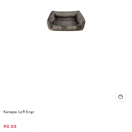
Kanapa Loft brąz
90.05
Cena