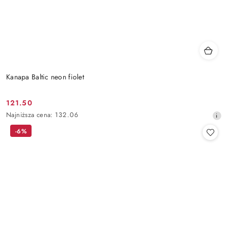
Kanapa Baltic neon fiolet
121.50
Cena
Najniższa
Najniższa cena:
132.06
promocyjna:
cena
-6%
z
30
dni
przed
obniżką