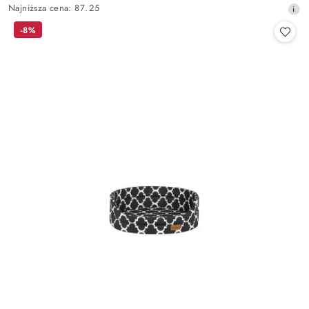
Najniższa
Najniższa cena:
87.25
promocyjna:
cena
-8%
z
30
dni
przed
obniżką