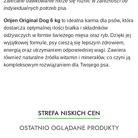
Zalecane dawkowanie może się różnić w zależności od
indywidualnych potrzeb psa.
Orijen Original Dog 6 kg
to idealna karma dla psów, która
dostarcza optymalnej ilości białka i składników
odżywczych w formie świeżego mięsa oraz ryb. Dzięki jej
wyjątkowej formule, psy cieszą się lepszym zdrowiem,
energią oraz utrzymaniem odpowiedniej wagi. Zawiera
również naturalne źródła witamin i minerałów, co czyni ją
kompleksowym rozwiązaniem dla Twojego psa.
Produkty
STREFA NISKICH CEN
Pomiń karuzelę produktów
o
Produkty
OSTATNIO OGLĄDANE PRODUKTY
statusie:
o