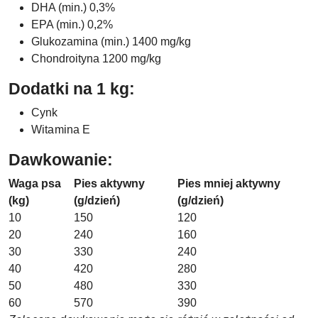
DHA (min.) 0,3%
EPA (min.) 0,2%
Glukozamina (min.) 1400 mg/kg
Chondroityna 1200 mg/kg
Dodatki na 1 kg:
Cynk
Witamina E
Dawkowanie:
Waga psa
Pies aktywny
Pies mniej aktywny
(kg)
(g/dzień)
(g/dzień)
10
150
120
20
240
160
30
330
240
40
420
280
50
480
330
60
570
390