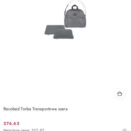
Recobed Torba Transportowa szara
276.63
Cena
Najniższa
Najniższa cena:
317.97