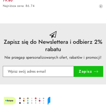
79.80
Cena
Najniższa
Najniższa cena:
86.74
promocyjna:
cena
z
30
dni
przed
obniżką
Zapisz się do Newslettera i odbierz 2%
rabatu
Nie przegap spersonalizowanych ofert, rabatów i promocji!
Zapisz