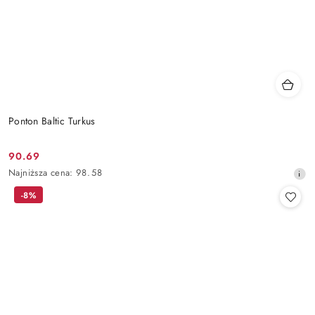
Ponton Baltic Turkus
90.69
Cena
Najniższa
Najniższa cena:
98.58
promocyjna:
cena
-8%
z
30
dni
przed
obniżką