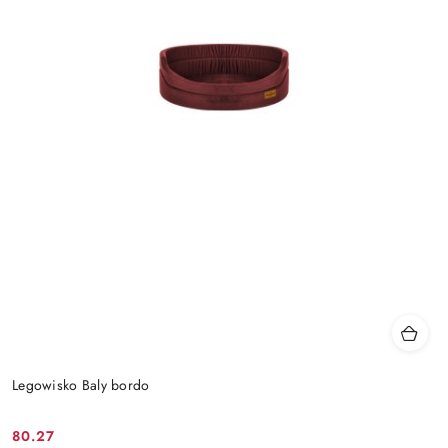
Legowisko Baly bordo
80.27
Cena