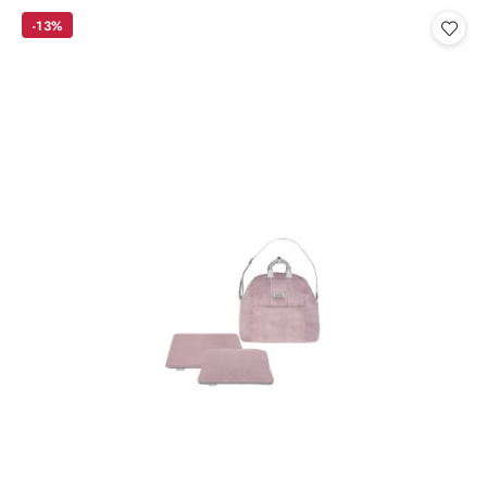
statusie:
-13%