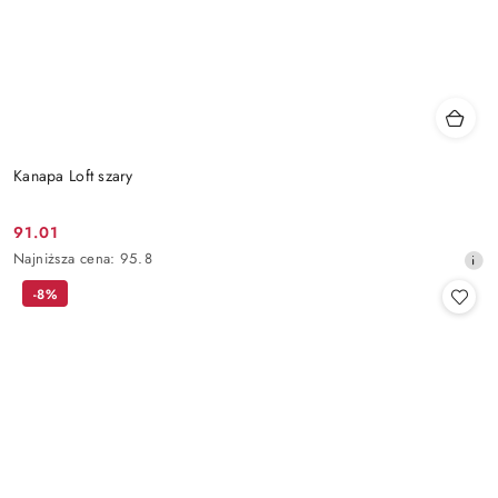
Kanapa Loft szary
91.01
Cena
Najniższa
Najniższa cena:
95.8
promocyjna:
cena
-8%
z
30
dni
przed
obniżką