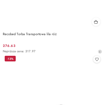
Recobed Torba Transportowa lila róż
276.63
Cena
Najniższa
Najniższa cena:
317.97
promocyjna:
cena
-13%
z
30
dni
przed
obniżką