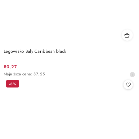
Legowisko Baly Caribbean black
80.27
Cena
Najniższa
Najniższa cena:
87.25
promocyjna:
cena
-8%
z
30
dni
przed
obniżką