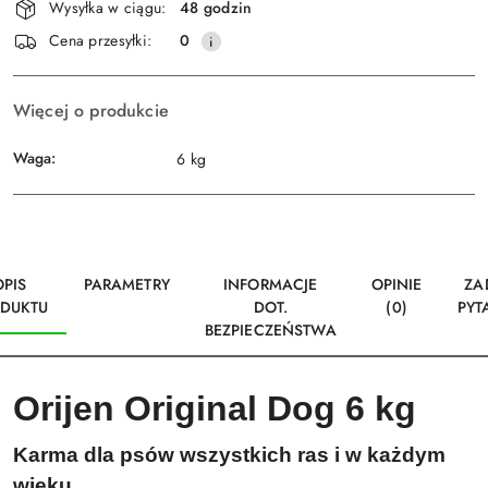
Wysyłka w ciągu:
48 godzin
i
Wyślij
Cena przesyłki:
0
dostawa
Więcej o produkcie
Waga:
6 kg
OPIS
PARAMETRY
INFORMACJE
OPINIE
ZA
DUKTU
DOT.
(0)
PYT
BEZPIECZEŃSTWA
Orijen Original Dog 6 kg
Karma dla psów wszystkich ras i w każdym
wieku