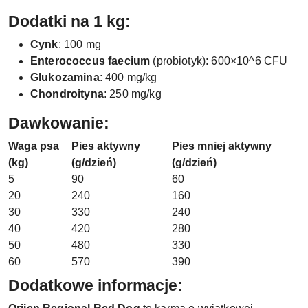
Dodatki na 1 kg:
Cynk
: 100 mg
Enterococcus faecium
(probiotyk): 600×10^6 CFU
Glukozamina
: 400 mg/kg
Chondroityna
: 250 mg/kg
Dawkowanie:
Waga psa
Pies aktywny
Pies mniej aktywny
(kg)
(g/dzień)
(g/dzień)
5
90
60
20
240
160
30
330
240
40
420
280
50
480
330
60
570
390
Dodatkowe informacje: