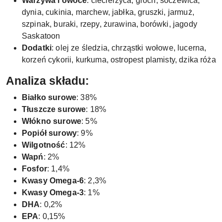
Warzywa i owoce
: ciecierzyca, groch, soczewica,
dynia, cukinia, marchew, jabłka, gruszki, jarmuż,
szpinak, buraki, rzepy, żurawina, borówki, jagody
Saskatoon
Dodatki
: olej ze śledzia, chrząstki wołowe, lucerna,
korzeń cykorii, kurkuma, ostropest plamisty, dzika róża
Analiza składu:
Białko surowe
: 38%
Tłuszcze surowe
: 18%
Włókno surowe
: 5%
Popiół surowy
: 9%
Wilgotność
: 12%
Wapń
: 2%
Fosfor
: 1,4%
Kwasy Omega-6
: 2,3%
Kwasy Omega-3
: 1%
DHA
: 0,2%
EPA
: 0,15%