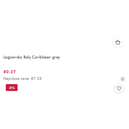
Legowisko Baly Caribbean grey
80.27
Cena
Najniższa
Najniższa cena:
87.25
promocyjna:
cena
-8%
z
30
dni
przed
obniżką