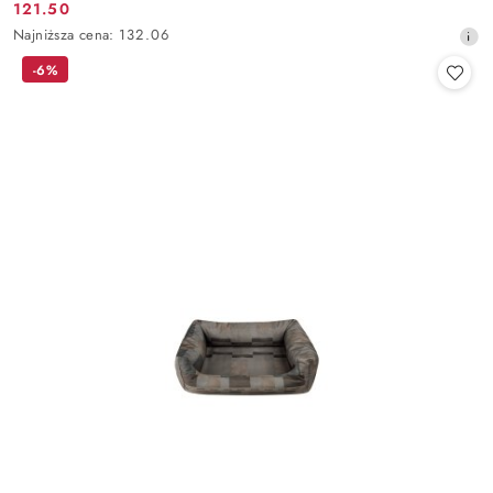
121.50
Cena
Najniższa
Najniższa cena:
132.06
promocyjna:
cena
-6%
z
30
dni
przed
obniżką