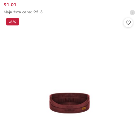
91.01
Cena
Najniższa
Najniższa cena:
95.8
promocyjna:
cena
-8%
z
30
dni
przed
obniżką