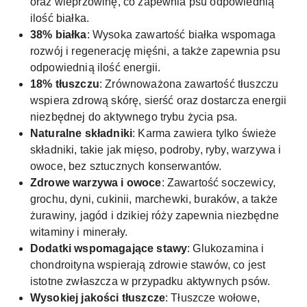
oraz wieprzowinę, co zapewnia psu odpowiednią
ilość białka.
38% białka
: Wysoka zawartość białka wspomaga
rozwój i regenerację mięśni, a także zapewnia psu
odpowiednią ilość energii.
18% tłuszczu
: Zrównoważona zawartość tłuszczu
wspiera zdrową skórę, sierść oraz dostarcza energii
niezbędnej do aktywnego trybu życia psa.
Naturalne składniki
: Karma zawiera tylko świeże
składniki, takie jak mięso, podroby, ryby, warzywa i
owoce, bez sztucznych konserwantów.
Zdrowe warzywa i owoce
: Zawartość soczewicy,
grochu, dyni, cukinii, marchewki, buraków, a także
żurawiny, jagód i dzikiej róży zapewnia niezbędne
witaminy i minerały.
Dodatki wspomagające stawy
: Glukozamina i
chondroityna wspierają zdrowie stawów, co jest
istotne zwłaszcza w przypadku aktywnych psów.
Wysokiej jakości tłuszcze
: Tłuszcze wołowe,