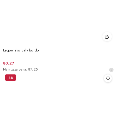
Legowisko Baly bordo
80.27
Cena
Najniższa
Najniższa cena:
87.25
promocyjna:
cena
-8%
z
30
dni
przed
obniżką