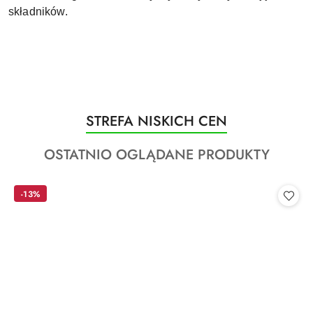
składników.
Produkty
STREFA NISKICH CEN
Pomiń karuzelę produktów
o
Produkty
OSTATNIO OGLĄDANE PRODUKTY
statusie:
o
statusie:
-13%