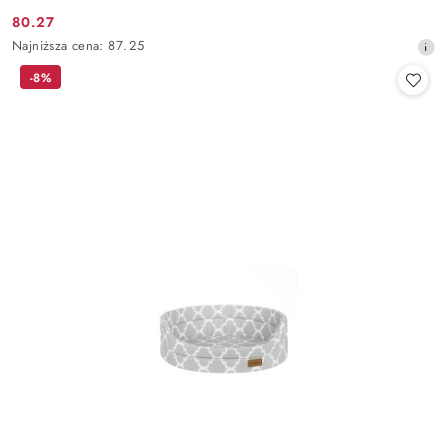
80.27
Cena
Najniższa
Najniższa cena:
87.25
promocyjna:
cena
-8%
z
30
dni
przed
obniżką