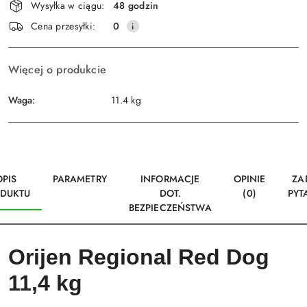
Wysyłka w ciągu:
48 godzin
i
Wyślij
Cena przesyłki:
0
dostawa
Więcej o produkcie
Waga:
11.4 kg
OPIS
PARAMETRY
INFORMACJE
OPINIE
ZA
DUKTU
DOT.
(0)
PYT
BEZPIECZEŃSTWA
Orijen Regional Red Dog
11,4 kg