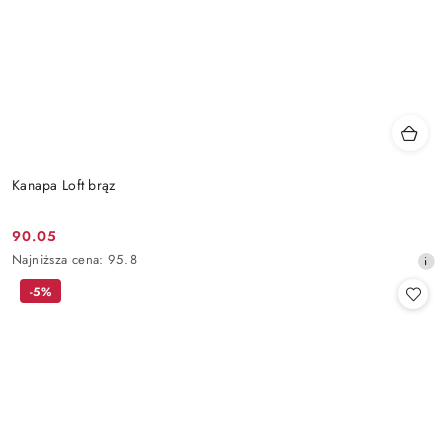
Kanapa Loft brąz
90.05
Cena
Najniższa
Najniższa cena:
95.8
promocyjna:
cena
-5%
z
30
dni
przed
obniżką