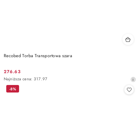
Recobed Torba Transportowa szara
276.63
Cena
Najniższa
Najniższa cena:
317.97
promocyjna:
cena
-8%
z
30
dni
przed
obniżką