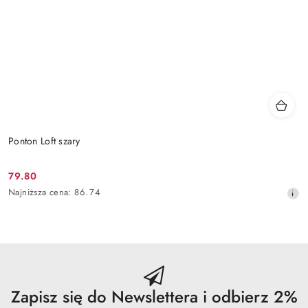
Ponton Loft szary
79.80
Cena
Najniższa
Najniższa cena:
86.74
promocyjna:
cena
z
30
dni
przed
obniżką
Zapisz się do Newslettera i odbierz 2%