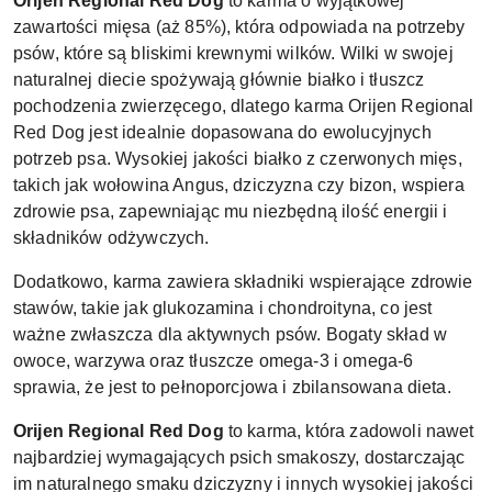
Orijen Regional Red Dog
to karma o wyjątkowej
zawartości mięsa (aż 85%), która odpowiada na potrzeby
psów, które są bliskimi krewnymi wilków. Wilki w swojej
naturalnej diecie spożywają głównie białko i tłuszcz
pochodzenia zwierzęcego, dlatego karma Orijen Regional
Red Dog jest idealnie dopasowana do ewolucyjnych
potrzeb psa. Wysokiej jakości białko z czerwonych mięs,
takich jak wołowina Angus, dziczyzna czy bizon, wspiera
zdrowie psa, zapewniając mu niezbędną ilość energii i
składników odżywczych.
Dodatkowo, karma zawiera składniki wspierające zdrowie
stawów, takie jak glukozamina i chondroityna, co jest
ważne zwłaszcza dla aktywnych psów. Bogaty skład w
owoce, warzywa oraz tłuszcze omega-3 i omega-6
sprawia, że jest to pełnoporcjowa i zbilansowana dieta.
Orijen Regional Red Dog
to karma, która zadowoli nawet
najbardziej wymagających psich smakoszy, dostarczając
im naturalnego smaku dziczyzny i innych wysokiej jakości