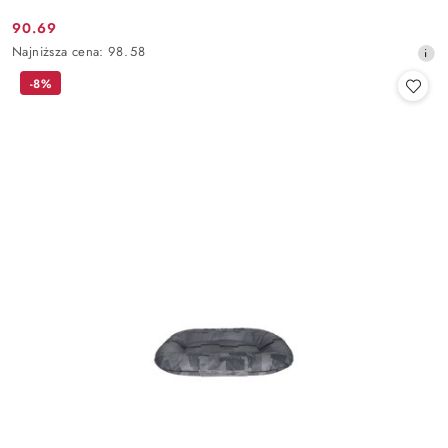
90.69
Cena
Najniższa
Najniższa cena:
98.58
promocyjna:
cena
-8%
z
30
dni
przed
obniżką