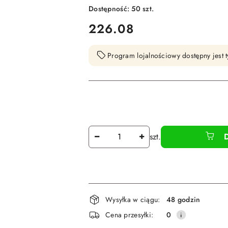
Dostępność:
50
szt.
cena:
226.08
Program lojalnościowy dostępny jest t
Ilość
szt.
Dostępność
Wysyłka w ciągu:
48 godzin
i
Cena przesyłki:
0
dostawa