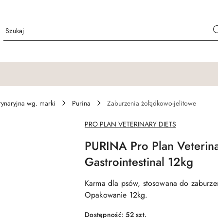
ynaryjna wg. marki
Purina
Zaburzenia żołądkowo-jelitowe
NAZWA
PRO PLAN VETERINARY DIETS
PRODUCENTA:
PURINA Pro Plan Veterina
Gastrointestinal 12kg
Karma dla psów, stosowana do zaburzeń 
Opakowanie 12kg.
Dostępność:
52
szt.