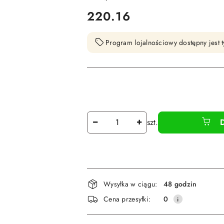
cena:
220.16
Program lojalnościowy dostępny jest t
Ilość
szt.
Dostępność
Wysyłka w ciągu:
48 godzin
i
Cena przesyłki:
0
dostawa