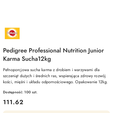
NAZWA
PRODUCENTA:
PEDIGREE
Pedigree Professional Nutrition Junior
Karma Sucha12kg
Pełnoporcjowa sucha karma z drobiem i warzywami dla
szczeniąt dużych i średnich ras, wspierająca zdrowy rozwój
kości, mięśni i układu odpornościowego. Opakowanie 12kg.
Dostępność:
100
szt.
cena:
111.62