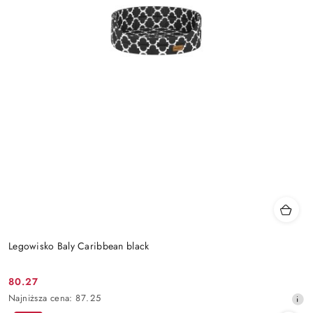
Legowisko Baly Caribbean black
80.27
Cena
Najniższa
Najniższa cena:
87.25
promocyjna:
cena