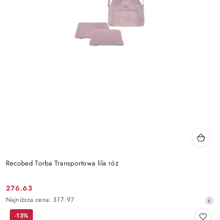
Recobed Torba Transportowa lila róż
276.63
Cena
Najniższa
Najniższa cena:
317.97
promocyjna:
cena
-13%
z