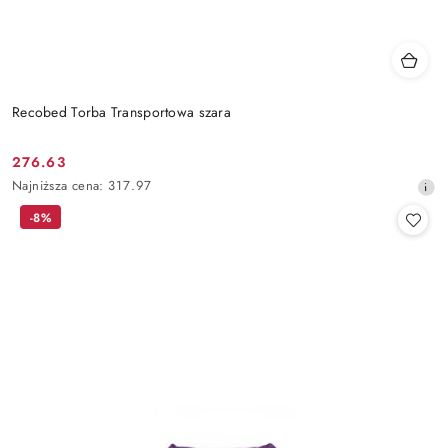
Recobed Torba Transportowa szara
276.63
Cena
Najniższa
Najniższa cena:
317.97
promocyjna:
cena
-8%
z
30
dni
przed
obniżką