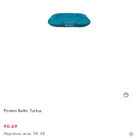
Ponton Baltic Turkus
90.69
Cena
Najniższa
Najniższa cena:
98.58
promocyjna: