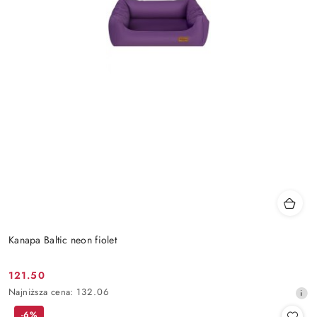
Kanapa Baltic neon fiolet
121.50
Cena
Najniższa
Najniższa cena:
132.06
promocyjna:
cena
-6%
z