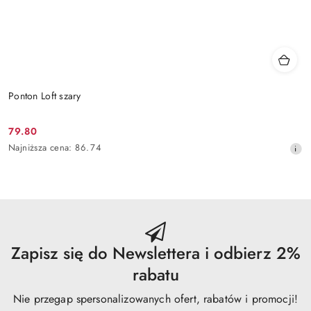
Ponton Loft szary
79.80
Cena
Najniższa
Najniższa cena:
86.74
promocyjna:
cena
z
30
dni
przed
obniżką
Zapisz się do Newslettera i odbierz 2%
rabatu
Nie przegap spersonalizowanych ofert, rabatów i promocji!