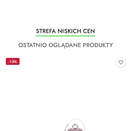
Produkty
STREFA NISKICH CEN
Pomiń karuzelę produktów
o
Produkty
OSTATNIO OGLĄDANE PRODUKTY
statusie:
o
statusie:
-13%