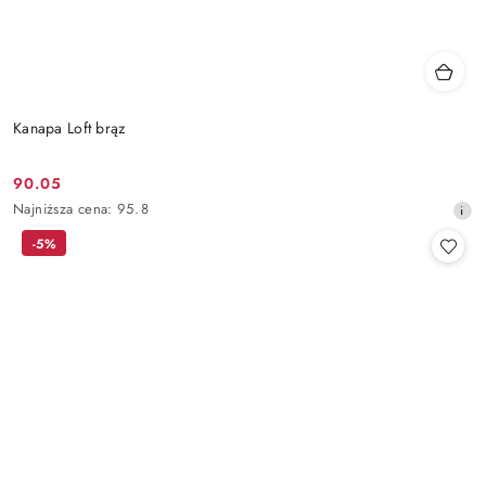
Kanapa Loft brąz
90.05
Cena
Najniższa
Najniższa cena:
95.8
promocyjna:
cena
-5%
z
30
dni
przed
obniżką