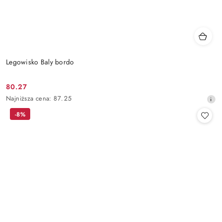
Legowisko Baly bordo
80.27
Cena
Najniższa
Najniższa cena:
87.25
promocyjna:
cena
-8%
z
30
dni
przed
obniżką