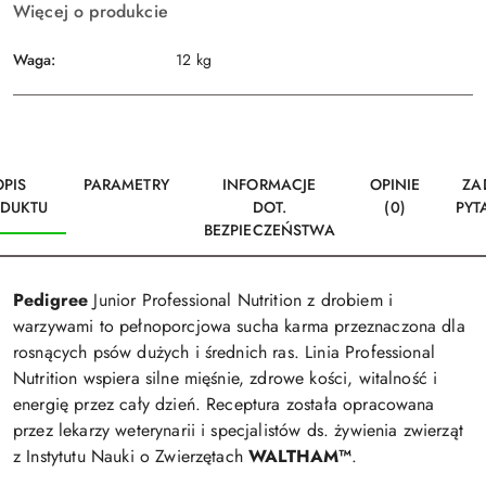
Więcej o produkcie
Waga:
12 kg
OPIS
PARAMETRY
INFORMACJE
OPINIE
ZA
DUKTU
DOT.
(0)
PYT
BEZPIECZEŃSTWA
Pedigree
Junior Professional Nutrition z drobiem i
warzywami to pełnoporcjowa sucha karma przeznaczona dla
rosnących psów dużych i średnich ras. Linia Professional
Nutrition wspiera silne mięśnie, zdrowe kości, witalność i
energię przez cały dzień. Receptura została opracowana
przez lekarzy weterynarii i specjalistów ds. żywienia zwierząt
z Instytutu Nauki o Zwierzętach
WALTHAM™
.