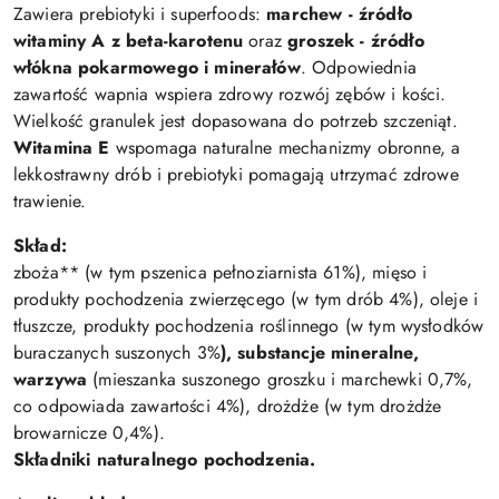
Zawiera prebiotyki i superfoods:
marchew - źródło
witaminy A z beta-karotenu
oraz
groszek - źródło
włókna pokarmowego i minerałów
. Odpowiednia
zawartość wapnia wspiera zdrowy rozwój zębów i kości.
Wielkość granulek jest dopasowana do potrzeb szczeniąt.
Witamina E
wspomaga naturalne mechanizmy obronne, a
lekkostrawny drób i prebiotyki pomagają utrzymać zdrowe
trawienie.
Skład:
zboża** (w tym pszenica pełnoziarnista 61%), mięso i
produkty pochodzenia zwierzęcego (w tym drób 4%), oleje i
tłuszcze, produkty pochodzenia roślinnego (w tym wysłodków
buraczanych suszonych 3%
), substancje mineralne,
warzywa
(mieszanka suszonego groszku i marchewki 0,7%,
co odpowiada zawartości 4%), drożdże (w tym drożdże
browarnicze 0,4%).
Składniki naturalnego pochodzenia.