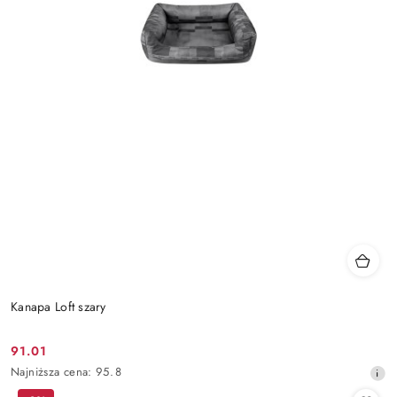
Kanapa Loft szary
91.01
Cena
Najniższa
Najniższa cena:
95.8
promocyjna:
cena