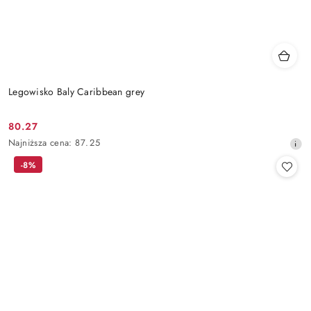
Legowisko Baly Caribbean grey
80.27
Cena
Najniższa
Najniższa cena:
87.25
promocyjna:
cena
-8%
z
30
dni
przed
obniżką