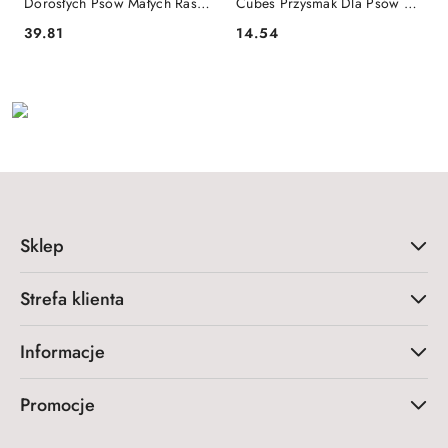
Dorosłych Psów Małych Ras Z
Cubes Przysmak Dla Psów Z
Kurczakiem I Warzywami 2kg
Kurczakiem I Kaczką 130g
39.81
14.54
Cena:
Cena:
Sklep
Strefa klienta
Informacje
Promocje