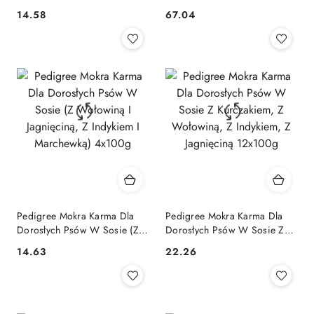
(Z Wołowiną, Z Drobiem)
Mix Smaków (Z Wołowiną, Z
14.58
67.04
Cena:
Cena:
4x100g
Kurczakiem, Z Jagnięciną, Z
Drobiem) 40x100g
Pedigree Mokra Karma Dla
Pedigree Mokra Karma Dla
Dorosłych Psów W Sosie (Z
Dorosłych Psów W Sosie Z
Wołowiną I Jagnięciną, Z
Kurczakiem, Z Wołowiną, Z
14.63
22.26
Cena:
Cena:
Indykiem I Marchewką)
Indykiem, Z Jagnięciną
4x100g
12x100g