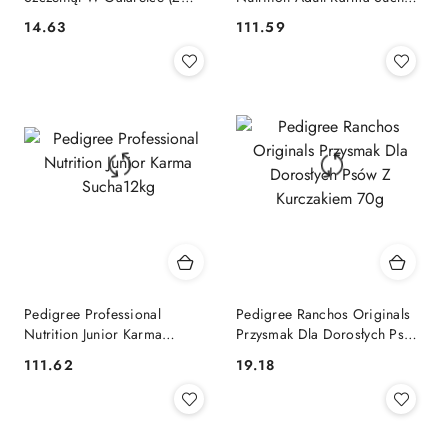
Kurczakiem I Ryżem, Z
Dla Psów Wołowina Warzywa
14.63
111.59
Cena:
Cena:
Wołowiną I Ryżem) 4x100g
12kg
Pedigree Professional
Pedigree Ranchos Originals
Nutrition Junior Karma
Przysmak Dla Dorosłych Psów
Sucha12kg
Z Kurczakiem 70g
111.62
19.18
Cena:
Cena: