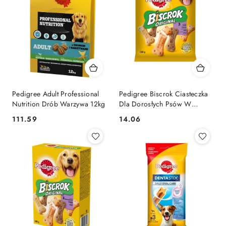
Pedigree Adult Professional
Pedigree Biscrok Ciasteczka
Nutrition Drób Warzywa 12kg
Dla Dorosłych Psów W
Kształcie Kostek Z Jagnięciną,
111.59
14.06
Cena:
Cena:
Kurczakiem I Wołowiną 200g