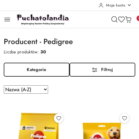
Moje konto
Przejdź do treści głównej
Przejdź do wyszukiwarki
Przejdź do moje konto
Przejdź do menu głównego
Przejdź do stopki
Producent - Pedigree
Liczba produktów:
30
Kategorie
Filtruj
Zastosowano
Sortuj
według
sortowanie:
Nazwa
(A-
Z).