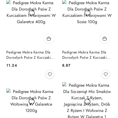
Pedigree Mokra Karma Dla
Pedigree Mokra Karma Dla
Dorosłych Psów Z Kurczakiem
Dorosłych Psów Z Kurczakiem
I Warzywami W Galaretce
I Warzywami W Sosie 100g
11.24
8.87
Cena:
Cena:
400g