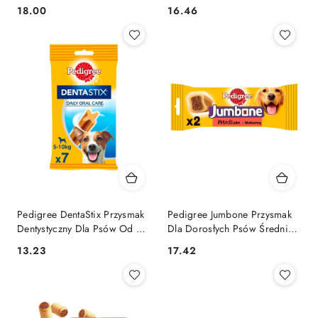
Miesiąca I Powyżej 25kg
Miesiąca I Wadze 10-25kg
18.00
16.46
Cena:
Cena:
270g
180g
Pedigree DentaStix Przysmak
Pedigree Jumbone Przysmak
Dentystyczny Dla Psów Od 4
Dla Dorosłych Psów Średniej
Miesiąca I Wadze 5-10kg 110g
Wielkości Z Wołowiną 180g
13.23
17.42
Cena:
Cena: