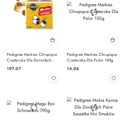
Pedigree Markies Chrupiące
Pedigree Markies Chrupiące
Ciasteczka Dla Dorosłych
Ciasteczka Dla Psów 150g
Psów Z Kością Szpikową
197.07
14.06
Cena:
Cena:
12,5kg