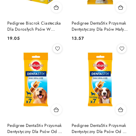
Pedigree Biscrok Ciasteczka
Pedigree DentaStix Przysmak
Dla Dorosłych Psów W
Dentystyczny Dla Psów Małych
Kształcie Kostek Z Jagnięciną,
Ras 45g
19.05
13.57
Cena:
Cena:
Kurczakiem I Wołowiną 500g
Pedigree DentaStix Przysmak
Pedigree DentaStix Przysmak
Dentystyczny Dla Psów Od 4
Dentystyczny Dla Psów Od 4