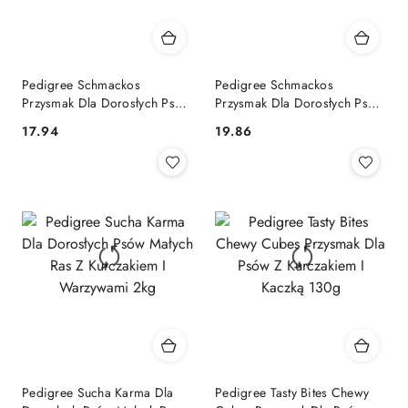
Pedigree Schmackos
Pedigree Schmackos
Przysmak Dla Dorosłych Psów
Przysmak Dla Dorosłych Psów
Z Wołowiną 86g
Z Wołowiną, Kurczakiem,
17.94
19.86
Cena:
Cena:
Jagnięciną I Kaczką 172g
Pedigree Sucha Karma Dla
Pedigree Tasty Bites Chewy