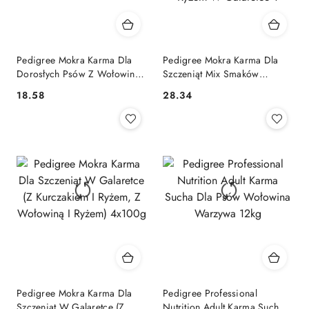
Pedigree Mokra Karma Dla
Pedigree Mokra Karma Dla
Dorosłych Psów Z Wołowiną
Szczeniąt Mix Smaków
W Galaretce 1200g
Kurczak Z Ryżem, Jagnięcina
18.58
28.34
Cena:
Cena:
Z Ryżem, Drób Z Ryżem I
Wołowina Z Ryżem W
Galaretce 1
Pedigree Mokra Karma Dla
Pedigree Professional
Szczeniąt W Galaretce (Z
Nutrition Adult Karma Sucha