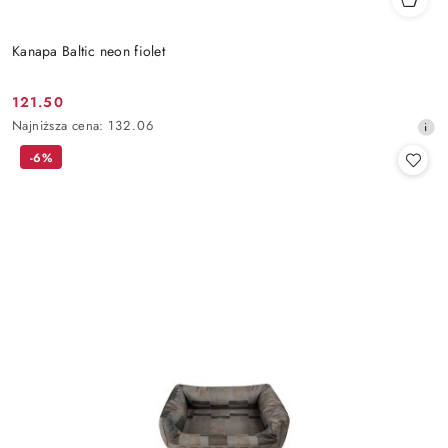
Kanapa Baltic neon fiolet
121.50
Cena
Najniższa
Najniższa cena:
132.06
promocyjna:
cena
-6%
z
30
dni
przed
obniżką