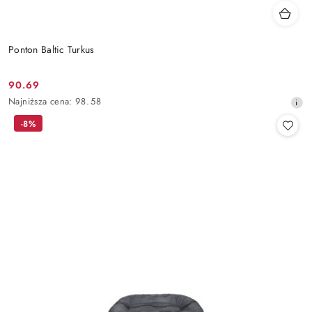
Ponton Baltic Turkus
90.69
Cena
Najniższa
Najniższa cena:
98.58
promocyjna:
cena
-8%
z
30
dni
przed
obniżką