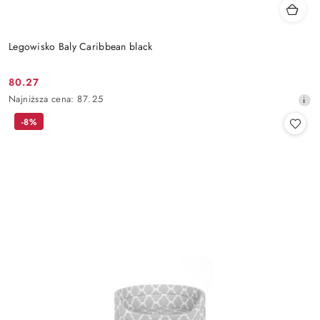
Legowisko Baly Caribbean black
80.27
Cena
Najniższa
Najniższa cena:
87.25
promocyjna:
cena
-8%
z
30
dni
przed
obniżką