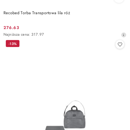
Recobed Torba Transportowa lila róż
276.63
Cena
Najniższa
Najniższa cena:
317.97
promocyjna:
cena
-13%
z
30
dni
przed
obniżką