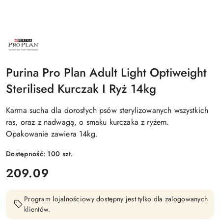
NAZWA
PRODUCENTA:
PURINA
PRO
PLAN
Purina Pro Plan Adult Light Optiweight
Sterilised Kurczak I Ryż 14kg
Karma sucha dla dorosłych psów sterylizowanych wszystkich
ras, oraz z nadwagą, o smaku kurczaka z ryżem.
Opakowanie zawiera 14kg.
Dostępność:
100
szt.
cena:
209.09
Program lojalnościowy dostępny jest tylko dla zalogowanych
klientów.