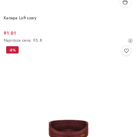
Kanapa Loft szary
91.01
Cena
Najniższa
Najniższa cena:
95.8
promocyjna:
cena
-8%
z
30
dni
przed
obniżką