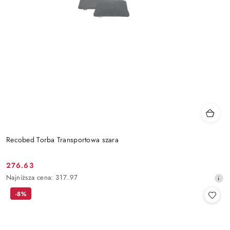
Recobed Torba Transportowa szara
276.63
Cena
Najniższa
Najniższa cena:
317.97
promocyjna:
cena
-8%
z
30
dni
przed