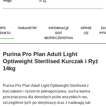
Waga:
14 kg
OPIS
PARAMETRY
INFORMACJE
OPINIE
ZA
DUKTU
DOT.
(0)
PYT
BEZPIECZEŃSTWA
Purina Pro Plan Adult Light
Optiweight Sterilised Kurczak i Ryż
14kg
Purina Pro Plan Adult Light Optiweight Sterilised z
kurczakiem i ryżem to pełnoporcjowa, sucha karma
przeznaczona dla dorosłych psów wszystkich ras,
szczególnie tych po sterylizacji oraz z nadwagą lub