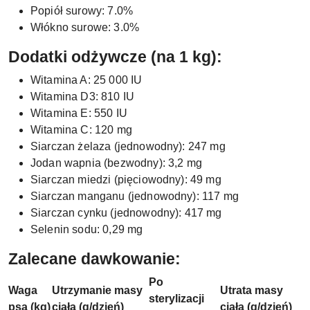
Popiół surowy: 7.0%
Włókno surowe: 3.0%
Dodatki odżywcze (na 1 kg):
Witamina A: 25 000 IU
Witamina D3: 810 IU
Witamina E: 550 IU
Witamina C: 120 mg
Siarczan żelaza (jednowodny): 247 mg
Jodan wapnia (bezwodny): 3,2 mg
Siarczan miedzi (pięciowodny): 49 mg
Siarczan manganu (jednowodny): 117 mg
Siarczan cynku (jednowodny): 417 mg
Selenin sodu: 0,29 mg
Zalecane dawkowanie:
Po
Waga
Utrzymanie masy
Utrata masy
sterylizacji
psa (kg)
ciała (g/dzień)
ciała (g/dzień)