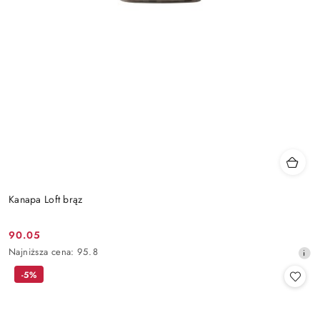
Kanapa Loft brąz
90.05
Cena
Najniższa
Najniższa cena:
95.8
promocyjna:
cena
-5%
z
30
dni
przed