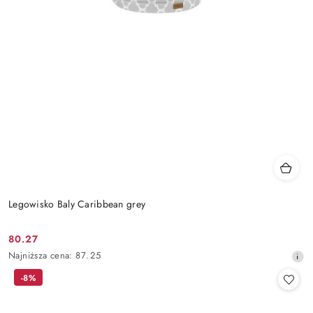
Legowisko Baly Caribbean grey
80.27
Cena
Najniższa
Najniższa cena:
87.25
promocyjna:
cena
-8%
z
30
dni