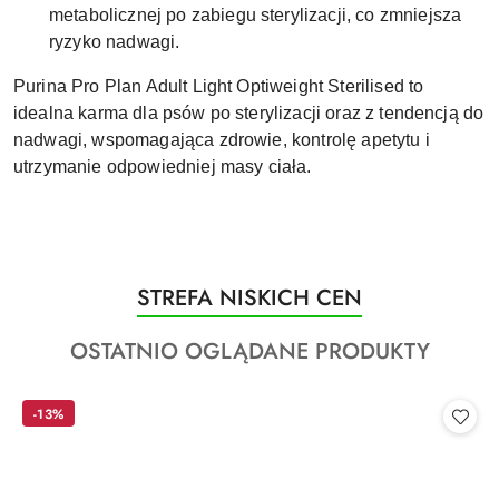
metabolicznej po zabiegu sterylizacji, co zmniejsza
ryzyko nadwagi.
Purina Pro Plan Adult Light Optiweight Sterilised to
idealna karma dla psów po sterylizacji oraz z tendencją do
nadwagi, wspomagająca zdrowie, kontrolę apetytu i
utrzymanie odpowiedniej masy ciała.
Produkty
STREFA NISKICH CEN
Pomiń karuzelę produktów
o
Produkty
OSTATNIO OGLĄDANE PRODUKTY
statusie:
o
statusie:
-13%