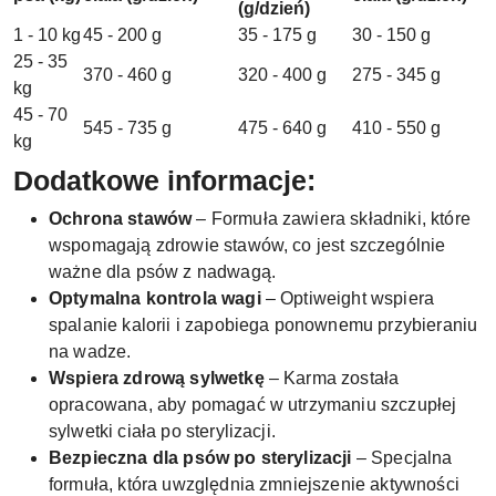
(g/dzień)
1 - 10 kg
45 - 200 g
35 - 175 g
30 - 150 g
25 - 35
370 - 460 g
320 - 400 g
275 - 345 g
kg
45 - 70
545 - 735 g
475 - 640 g
410 - 550 g
kg
Dodatkowe informacje:
Ochrona stawów
– Formuła zawiera składniki, które
wspomagają zdrowie stawów, co jest szczególnie
ważne dla psów z nadwagą.
Optymalna kontrola wagi
– Optiweight wspiera
spalanie kalorii i zapobiega ponownemu przybieraniu
na wadze.
Wspiera zdrową sylwetkę
– Karma została
opracowana, aby pomagać w utrzymaniu szczupłej
sylwetki ciała po sterylizacji.
Bezpieczna dla psów po sterylizacji
– Specjalna
formuła, która uwzględnia zmniejszenie aktywności