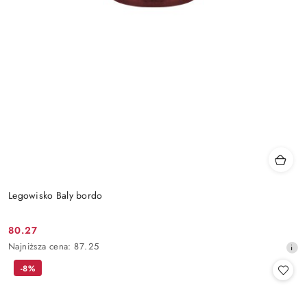
Legowisko Baly bordo
80.27
Cena
Najniższa
Najniższa cena:
87.25
promocyjna:
cena
-8%
z
30
dni