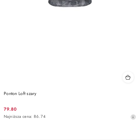
Ponton Loft szary
79.80
Cena
Najniższa
Najniższa cena:
86.74
promocyjna:
cena
z
30
dni