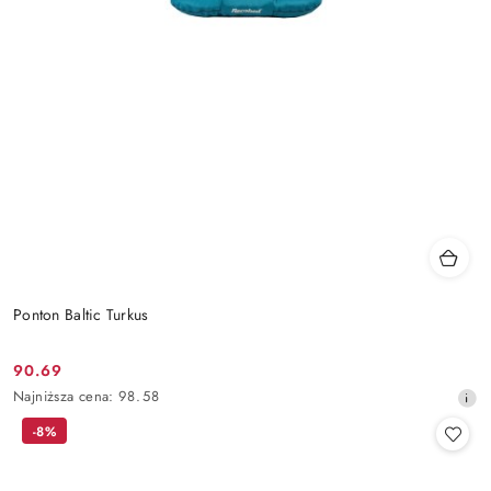
Ponton Baltic Turkus
90.69
Cena
Najniższa
Najniższa cena:
98.58
promocyjna:
cena
-8%
z
30
dni