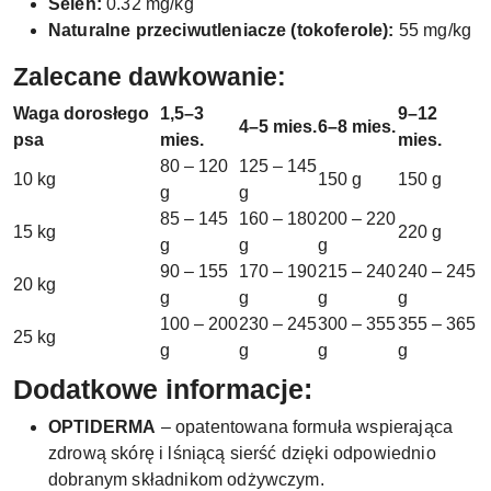
Selen:
0.32 mg/kg
Naturalne przeciwutleniacze (tokoferole):
55 mg/kg
Zalecane dawkowanie:
Waga dorosłego
1,5–3
9–12
4–5 mies.
6–8 mies.
psa
mies.
mies.
80 – 120
125 – 145
10 kg
150 g
150 g
g
g
85 – 145
160 – 180
200 – 220
15 kg
220 g
g
g
g
90 – 155
170 – 190
215 – 240
240 – 245
20 kg
g
g
g
g
100 – 200
230 – 245
300 – 355
355 – 365
25 kg
g
g
g
g
Dodatkowe informacje:
OPTIDERMA
– opatentowana formuła wspierająca
zdrową skórę i lśniącą sierść dzięki odpowiednio
dobranym składnikom odżywczym.