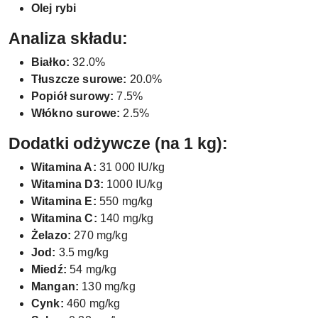
Olej rybi
Analiza składu:
Białko:
32.0%
Tłuszcze surowe:
20.0%
Popiół surowy:
7.5%
Włókno surowe:
2.5%
Dodatki odżywcze (na 1 kg):
Witamina A:
31 000 IU/kg
Witamina D3:
1000 IU/kg
Witamina E:
550 mg/kg
Witamina C:
140 mg/kg
Żelazo:
270 mg/kg
Jod:
3.5 mg/kg
Miedź:
54 mg/kg
Mangan:
130 mg/kg
Cynk:
460 mg/kg