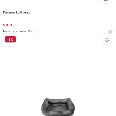
Kanapa Loft brąz
90.05
Cena
Najniższa
Najniższa cena:
95.8
promocyjna:
cena
-5%
z
30
dni
przed
obniżką