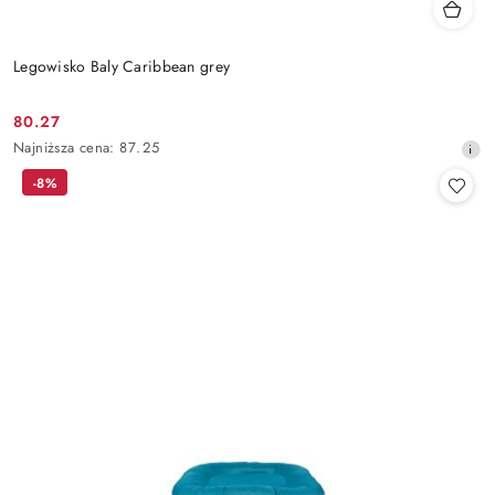
Legowisko Baly Caribbean grey
80.27
Cena
Najniższa
Najniższa cena:
87.25
promocyjna:
cena
-8%
z
30
dni
przed
obniżką