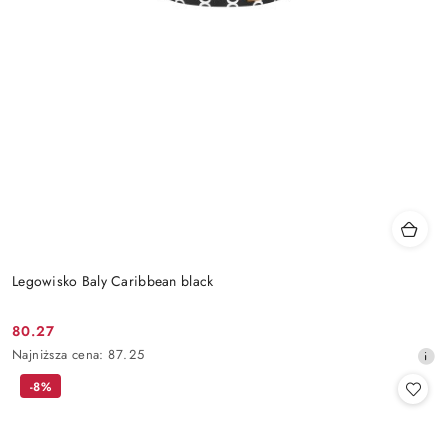
Legowisko Baly Caribbean black
80.27
Cena
Najniższa
Najniższa cena:
87.25
promocyjna:
cena
-8%
z
30
dni
przed