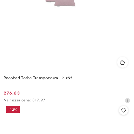
Recobed Torba Transportowa lila róż
276.63
Cena
Najniższa
Najniższa cena:
317.97
promocyjna:
cena
-13%
z
30
dni
przed
obniżką