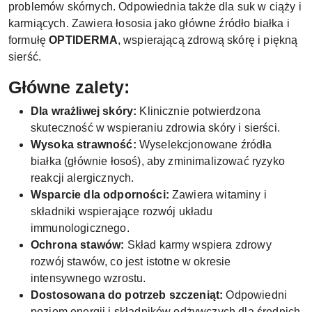
problemów skórnych. Odpowiednia także dla suk w ciąży i
karmiących. Zawiera łososia jako główne źródło białka i
formułę
OPTIDERMA
, wspierającą zdrową skórę i piękną
sierść.
Główne zalety:
Dla wrażliwej skóry:
Klinicznie potwierdzona
skuteczność w wspieraniu zdrowia skóry i sierści.
Wysoka strawność:
Wyselekcjonowane źródła
białka (głównie łosoś), aby zminimalizować ryzyko
reakcji alergicznych.
Wsparcie dla odporności:
Zawiera witaminy i
składniki wspierające rozwój układu
immunologicznego.
Ochrona stawów:
Skład karmy wspiera zdrowy
rozwój stawów, co jest istotne w okresie
intensywnego wzrostu.
Dostosowana do potrzeb szczeniąt:
Odpowiedni
poziom energii i składników odżywczych dla średnich