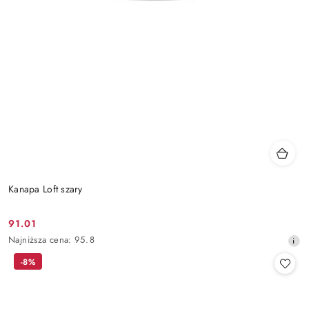
Kanapa Loft szary
91.01
Cena
Najniższa
Najniższa cena:
95.8
promocyjna:
cena
-8%
z
30
dni
przed