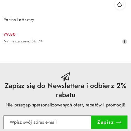
Ponton Loft szary
79.80
Cena
Najniższa
Najniższa cena:
86.74
promocyjna:
cena
z
30
dni
przed
obniżką
Zapisz się do Newslettera i odbierz 2%
rabatu
Nie przegap spersonalizowanych ofert, rabatów i promocji!
Zapisz