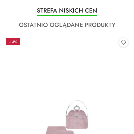
Produkty
STREFA NISKICH CEN
Pomiń karuzelę produktów
o
Produkty
OSTATNIO OGLĄDANE PRODUKTY
statusie:
o
statusie:
-13%