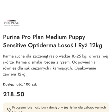
NAZWA
PRODUCENTA:
PURINA
PRO
PLAN
Purina Pro Plan Medium Puppy
Sensitive Optiderma Łosoś I Ryż 12kg
Karma sucha dla szczeniąt ras o wadze 10-25 kg, o wrażliwej
skórze. Karma o smaku łososia z ryżem. Odpowiednia
również dla suk ciężarnych i karmiących. Opakowanie
zawiera 12kg.
Dostępność:
100
szt.
cena:
218.50
Program lojalnościowy dostępny jest tylko dla zalogowanych