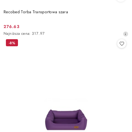
Recobed Torba Transportowa szara
276.63
Cena
Najniższa
Najniższa cena:
317.97
promocyjna:
cena
-8%
z
30
dni
przed
obniżką