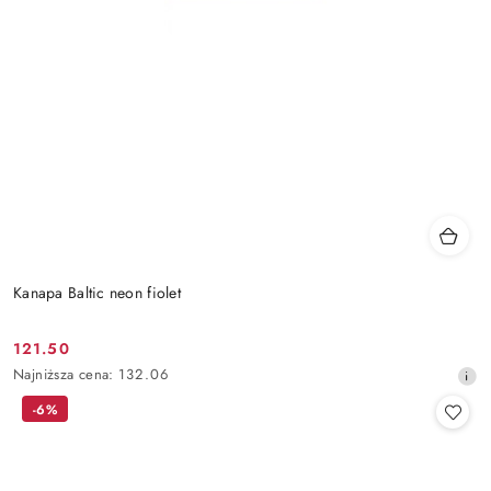
Kanapa Baltic neon fiolet
121.50
Cena
Najniższa
Najniższa cena:
132.06
promocyjna:
cena
-6%
z
30
dni
przed