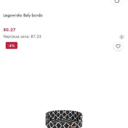
Legowisko Baly bordo
80.27
Cena
Najniższa
Najniższa cena:
87.25
promocyjna:
cena
-8%
z
30
dni
przed
obniżką