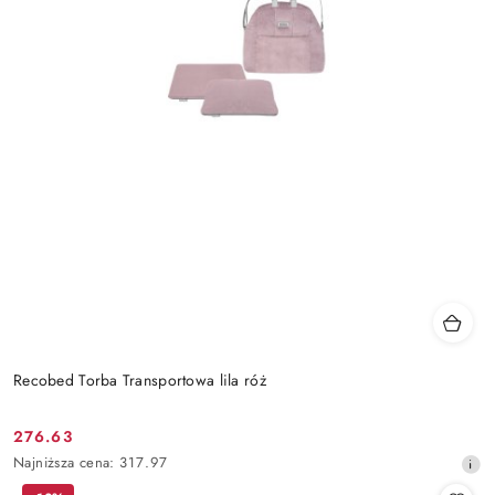
Recobed Torba Transportowa lila róż
276.63
Cena
Najniższa
Najniższa cena:
317.97
promocyjna:
cena