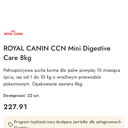
NAZWA
PRODUCENTA:
ROYAL
CANIN
ROYAL CANIN CCN Mini Digestive
Care 8kg
Pełnoporcjowa sucha karma dla psów powyżej 10 miesiąca
życia, ras od 1 do 10 kg o wrażliwym przewodzie
pokarmowym. Opakowanie zawiera 8kg.
Dostępność:
22
szt.
cena:
227.91
Program lojalnościowy dostępny jest tylko dla zalogowanych
klientów.