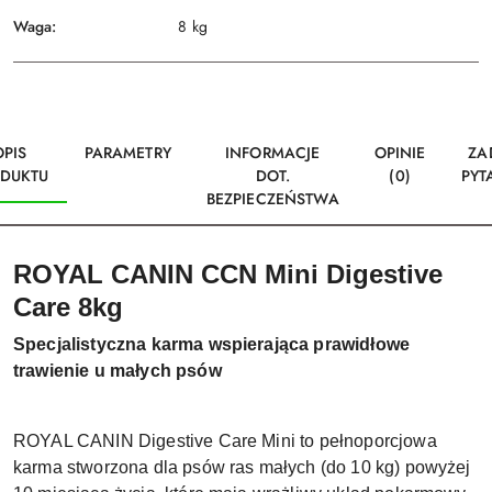
Waga:
8 kg
OPIS
PARAMETRY
INFORMACJE
OPINIE
ZA
DUKTU
DOT.
(0)
PYT
BEZPIECZEŃSTWA
ROYAL CANIN CCN Mini Digestive
Care 8kg
Specjalistyczna karma wspierająca prawidłowe
trawienie u małych psów
ROYAL CANIN Digestive Care Mini to pełnoporcjowa
karma stworzona dla psów ras małych (do 10 kg) powyżej