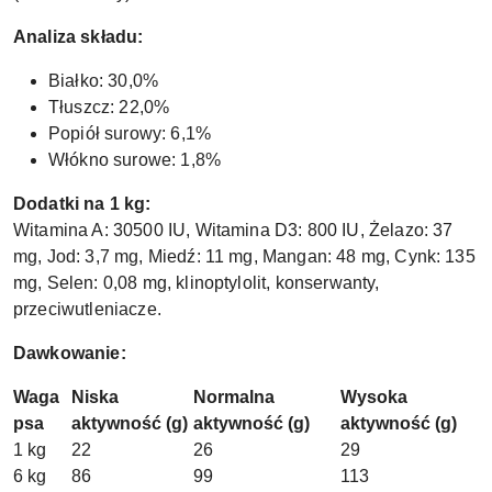
Analiza składu:
Białko: 30,0%
Tłuszcz: 22,0%
Popiół surowy: 6,1%
Włókno surowe: 1,8%
Dodatki na 1 kg:
Witamina A: 30500 IU, Witamina D3: 800 IU, Żelazo: 37
mg, Jod: 3,7 mg, Miedź: 11 mg, Mangan: 48 mg, Cynk: 135
mg, Selen: 0,08 mg, klinoptylolit, konserwanty,
przeciwutleniacze.
Dawkowanie:
Waga
Niska
Normalna
Wysoka
psa
aktywność (g)
aktywność (g)
aktywność (g)
1 kg
22
26
29
6 kg
86
99
113