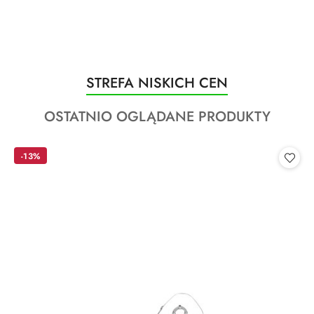
Produkty
STREFA NISKICH CEN
Pomiń karuzelę produktów
o
Produkty
OSTATNIO OGLĄDANE PRODUKTY
statusie:
o
statusie:
-13%