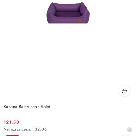
Kanapa Baltic neon fiolet
121.50
Cena
Najniższa
Najniższa cena:
132.06
promocyjna:
cena