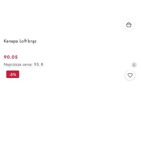
Kanapa Loft brąz
90.05
Cena
Najniższa
Najniższa cena:
95.8
promocyjna:
cena
-5%
z
30
dni
przed
obniżką