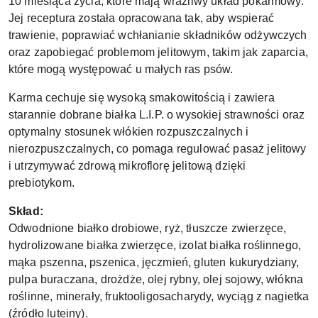
10 miesiąca życia, które mają wrażliwy układ pokarmowy.
Jej receptura została opracowana tak, aby wspierać
trawienie, poprawiać wchłanianie składników odżywczych
oraz zapobiegać problemom jelitowym, takim jak zaparcia,
które mogą występować u małych ras psów.
Karma cechuje się wysoką smakowitością i zawiera
starannie dobrane białka L.I.P. o wysokiej strawności oraz
optymalny stosunek włókien rozpuszczalnych i
nierozpuszczalnych, co pomaga regulować pasaż jelitowy
i utrzymywać zdrową mikroflorę jelitową dzięki
prebiotykom.
Skład:
Odwodnione białko drobiowe, ryż, tłuszcze zwierzęce,
hydrolizowane białka zwierzęce, izolat białka roślinnego,
mąka pszenna, pszenica, jęczmień, gluten kukurydziany,
pulpa buraczana, drożdże, olej rybny, olej sojowy, włókna
roślinne, minerały, fruktooligosacharydy, wyciąg z nagietka
(źródło luteiny).