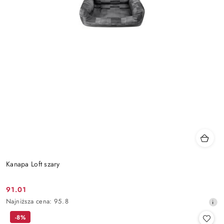
Kanapa Loft szary
91.01
Cena
Najniższa
Najniższa cena:
95.8
promocyjna:
cena
-8%
z