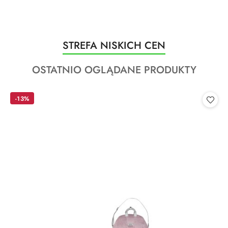
Produkty
STREFA NISKICH CEN
Pomiń karuzelę produktów
o
Produkty
OSTATNIO OGLĄDANE PRODUKTY
statusie:
o
statusie:
-13%