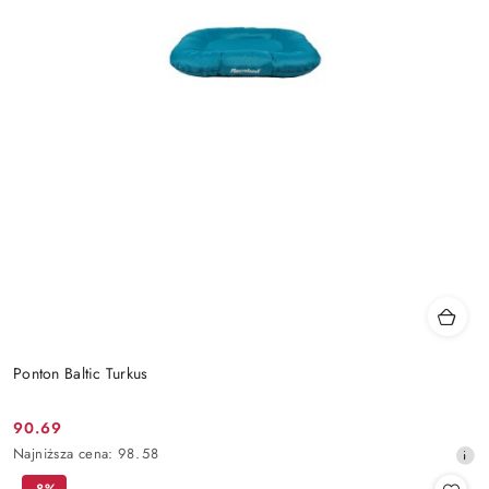
Ponton Baltic Turkus
90.69
Cena
Najniższa
Najniższa cena:
98.58
promocyjna:
cena