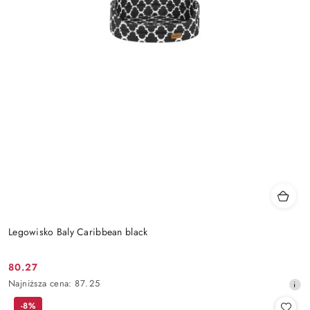
Legowisko Baly Caribbean black
80.27
Cena
Najniższa
Najniższa cena:
87.25
promocyjna:
cena
-8%
z