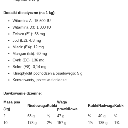
Dodatki dietetyczne (na 1 kg):
Witamina A: 15 500 IU
Witamina D3: 1 000 IU
Żelazo (E1): 58 mg
Jod (E2): 4,8 mg
Miedź (E4): 12 mg
Mangan (E5): 60 mg
Cynk (E6): 136 mg
Selen (E8): 0,14 mg
Klinoptylolit pochodzenia osadowego: 5 g
Konserwanty, przeciwutleniacze
Dawkowanie dzienne:
Masa psa
Waga
Niedowaga
Kubki
Kubki
Nadwaga
Kubki
(kg)
prawidłowa
2
53 g
⅝
47 g
½
40 g
½
10
178 g
2⅛
157 g
1⅞
135 g
1⅝