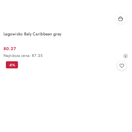
Legowisko Baly Caribbean grey
80.27
Cena
Najniższa
Najniższa cena:
87.25
promocyjna:
cena
-8%
z
30
dni
przed
obniżką