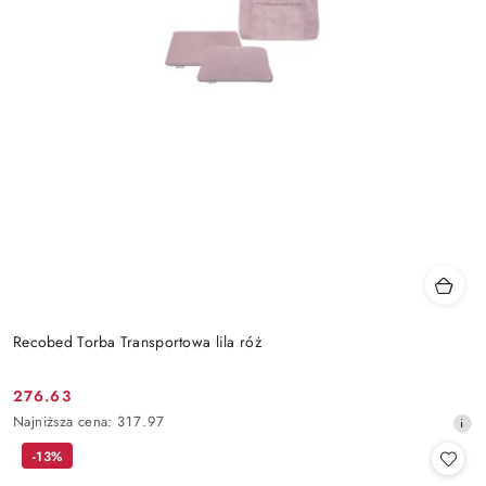
Recobed Torba Transportowa lila róż
276.63
Cena
Najniższa
Najniższa cena:
317.97
promocyjna:
cena
-13%
z
30