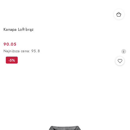
Kanapa Loft brąz
90.05
Cena
Najniższa
Najniższa cena:
95.8
promocyjna:
cena
-5%
z
30
dni
przed
obniżką