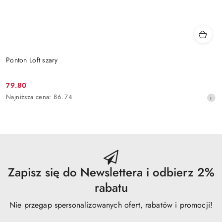
Ponton Loft szary
79.80
Cena
Najniższa
Najniższa cena:
86.74
promocyjna:
cena
z
30
dni
przed
obniżką
Zapisz się do Newslettera i odbierz 2%
rabatu
Nie przegap spersonalizowanych ofert, rabatów i promocji!