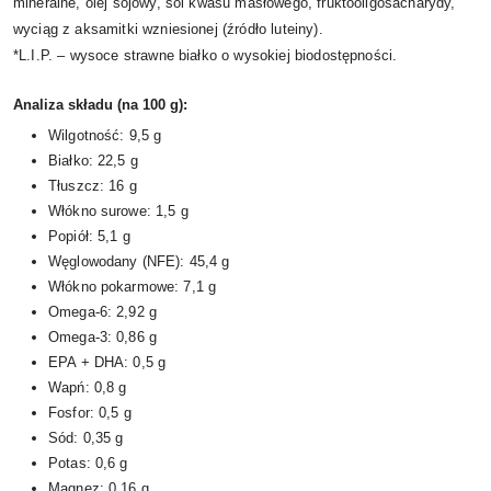
mineralne, olej sojowy, sól kwasu masłowego, fruktooligosacharydy,
wyciąg z aksamitki wzniesionej (źródło luteiny).
*L.I.P. – wysoce strawne białko o wysokiej biodostępności.
Analiza składu (na 100 g):
Wilgotność: 9,5 g
Białko: 22,5 g
Tłuszcz: 16 g
Włókno surowe: 1,5 g
Popiół: 5,1 g
Węglowodany (NFE): 45,4 g
Włókno pokarmowe: 7,1 g
Omega-6: 2,92 g
Omega-3: 0,86 g
EPA + DHA: 0,5 g
Wapń: 0,8 g
Fosfor: 0,5 g
Sód: 0,35 g
Potas: 0,6 g
Magnez: 0,16 g