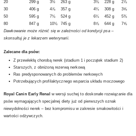
20
299 g
3½
263 g
3⅛
228 g
2⅞
30
406 g
4⅞
357 g
4¼
308 g
3⅝
50
595 g
7⅛
524 g
6¼
452 g
5⅜
80
847 g
10⅛
745 g
8⅞
644 g
7⅝
Dawkowanie może różnić się w zależności od kondycji psa –
skonsultuj je z lekarzem weterynarii.
Zalecane dla psów:
Z przewlekłą chorobą nerek (stadium 1 i początek stadium 2)
Starszych, z obniżoną rezerwą nerkową
Ras predysponowanych do problemów nerkowych
Potrzebujących profilaktycznego wsparcia układu moczowego
Royal Canin Early Renal
w wersji suchej to doskonałe rozwiązanie dla
psów wymagających specjalnej diety już od pierwszych oznak
niewydolności nerek – bez kompromisu w zakresie smakowitości i
wartości odżywczych.