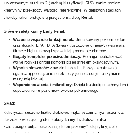
lub wczesnym stadium 2 (według klasyfikacji IRIS), zanim poziom
kreatyniny przekroczy wartości referencyjne. W dalszych stadiach
choroby rekomenduje się przejście na dietę
Renal
.
Główne zalety karmy Early Renal:
Wczesne wsparcie funkcji nerek:
Umiarkowany poziom fosforu
oraz dodatki EPA i DHA (kwasy tłuszczowe omega-3) wspierają
filtrację kłębuszkową i spowalniają progresję choroby.
Bogaty kompleks przeciwutleniaczy:
Pomaga neutralizować
wolne rodniki i chroni komórki przed stresem oksydacyjnym.
Wysoka strawność:
Zawarte białka L.I.P. (wysokostrawne)
ograniczają obciążenie nerek, przy jednoczesnym utrzymaniu
masy mięśniowej.
Wsparcie trawienia i mikroflory:
Dzięki fruktooligosacharydom i
odpowiedniemu poziomowi włókna pokarmowego.
Skład:
Kukurydza, suszone białko drobiowe, mąka pszenna, ryż, pszenica,
tłuszcze zwierzęce, gluten kukurydziany, hydrolizat białka
zwierzęcego, pulpa buraczana, gluten pszenny*, olej rybny, sole