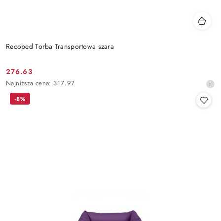
Recobed Torba Transportowa szara
276.63
Cena
Najniższa
Najniższa cena:
317.97
promocyjna:
cena
-8%
z
30
dni
przed
obniżką