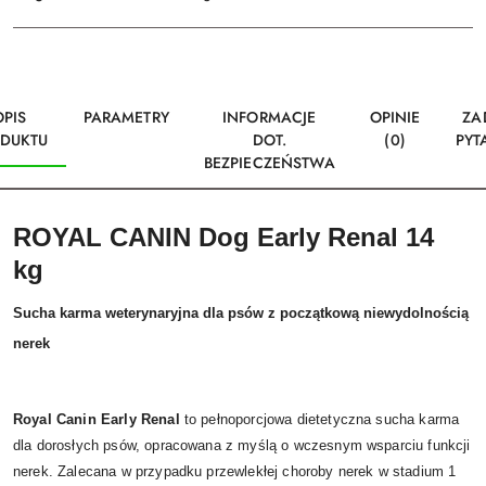
OPIS
PARAMETRY
INFORMACJE
OPINIE
ZA
DUKTU
DOT.
(0)
PYT
BEZPIECZEŃSTWA
ROYAL CANIN Dog Early Renal 14
kg
Sucha karma weterynaryjna dla psów z początkową niewydolnością
nerek
Royal Canin Early Renal
to pełnoporcjowa dietetyczna sucha karma
dla dorosłych psów, opracowana z myślą o wczesnym wsparciu funkcji
nerek. Zalecana w przypadku przewlekłej choroby nerek w stadium 1