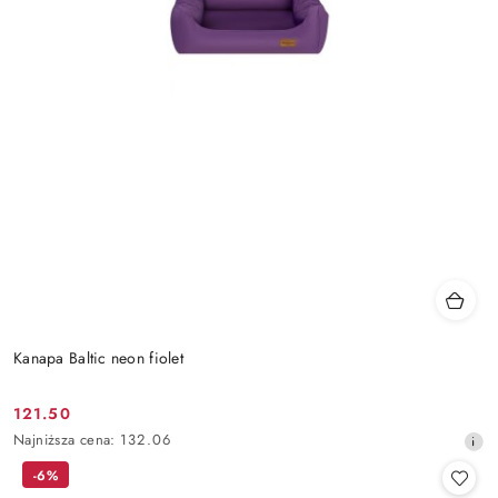
Kanapa Baltic neon fiolet
121.50
Cena
Najniższa
Najniższa cena:
132.06
promocyjna:
cena
-6%
z