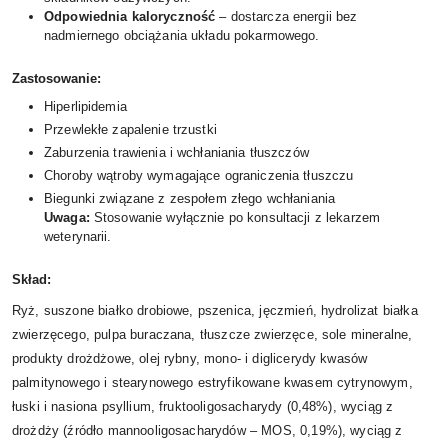
Odpowiednia kaloryczność
– dostarcza energii bez
nadmiernego obciążania układu pokarmowego.
Zastosowanie:
Hiperlipidemia
Przewlekłe zapalenie trzustki
Zaburzenia trawienia i wchłaniania tłuszczów
Choroby wątroby wymagające ograniczenia tłuszczu
Biegunki związane z zespołem złego wchłaniania
Uwaga:
Stosowanie wyłącznie po konsultacji z lekarzem
weterynarii.
Skład:
Ryż, suszone białko drobiowe, pszenica, jęczmień, hydrolizat białka
zwierzęcego, pulpa buraczana, tłuszcze zwierzęce, sole mineralne,
produkty drożdżowe, olej rybny, mono- i diglicerydy kwasów
palmitynowego i stearynowego estryfikowane kwasem cytrynowym,
łuski i nasiona psyllium, fruktooligosacharydy (0,48%), wyciąg z
drożdży (źródło mannooligosacharydów – MOS, 0,19%), wyciąg z