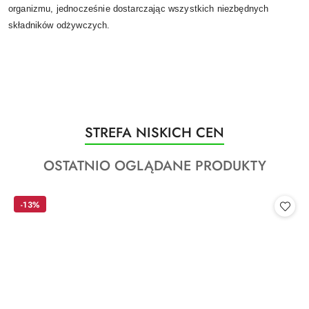
organizmu, jednocześnie dostarczając wszystkich niezbędnych
składników odżywczych.
Produkty
STREFA NISKICH CEN
Pomiń karuzelę produktów
o
Produkty
OSTATNIO OGLĄDANE PRODUKTY
statusie:
o
statusie:
-13%