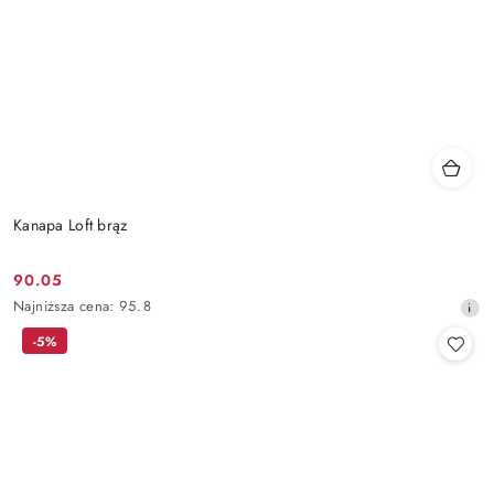
Kanapa Loft brąz
90.05
Cena
Najniższa
Najniższa cena:
95.8
promocyjna:
cena
-5%
z
30
dni
przed
obniżką