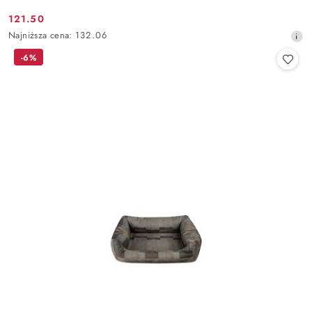
121.50
Cena
Najniższa
Najniższa cena:
132.06
promocyjna:
cena
-6%
z
30
dni
przed
obniżką