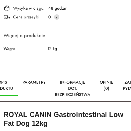
Dostępność
Wysyłka w ciągu:
48 godzin
i
Wyślij
Cena przesyłki:
0
dostawa
Więcej o produkcie
Waga:
12 kg
OPIS
PARAMETRY
INFORMACJE
OPINIE
ZA
DUKTU
DOT.
(0)
PYT
BEZPIECZEŃSTWA
ROYAL CANIN Gastrointestinal Low
Fat Dog 12kg