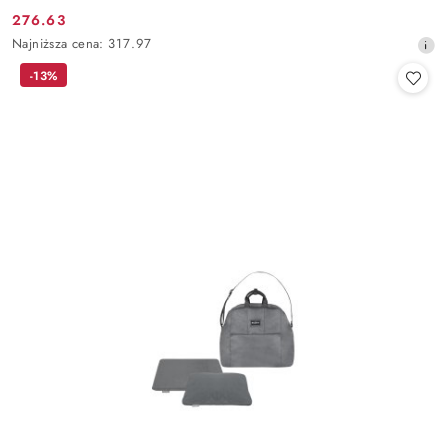
276.63
Cena
Najniższa
Najniższa cena:
317.97
promocyjna:
cena
-13%
z
30
dni
przed
obniżką