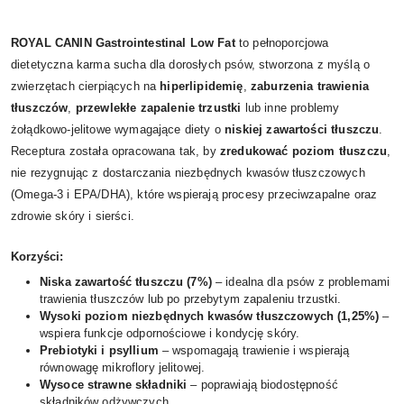
ROYAL CANIN Gastrointestinal Low Fat
to pełnoporcjowa
dietetyczna karma sucha dla dorosłych psów, stworzona z myślą o
zwierzętach cierpiących na
hiperlipidemię
,
zaburzenia trawienia
tłuszczów
,
przewlekłe zapalenie trzustki
lub inne problemy
żołądkowo-jelitowe wymagające diety o
niskiej zawartości tłuszczu
.
Receptura została opracowana tak, by
zredukować poziom tłuszczu
,
nie rezygnując z dostarczania niezbędnych kwasów tłuszczowych
(Omega-3 i EPA/DHA), które wspierają procesy przeciwzapalne oraz
zdrowie skóry i sierści.
Korzyści:
Niska zawartość tłuszczu (7%)
– idealna dla psów z problemami
trawienia tłuszczów lub po przebytym zapaleniu trzustki.
Wysoki poziom niezbędnych kwasów tłuszczowych (1,25%)
–
wspiera funkcje odpornościowe i kondycję skóry.
Prebiotyki i psyllium
– wspomagają trawienie i wspierają
równowagę mikroflory jelitowej.
Wysoce strawne składniki
– poprawiają biodostępność
składników odżywczych.