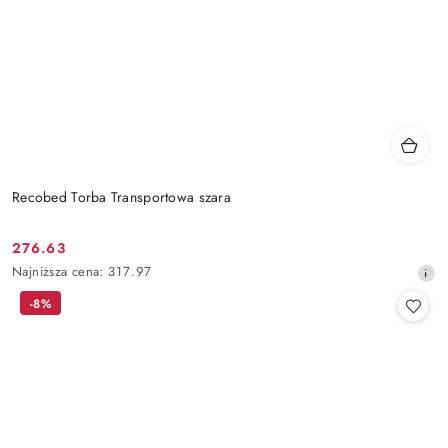
Recobed Torba Transportowa szara
276.63
Cena
Najniższa
Najniższa cena:
317.97
promocyjna:
cena
-8%
z
30
dni
przed
obniżką