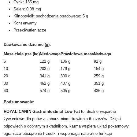
Cynk: 135 mg
Selen: 0,08 mg
Klinoptylolit pochodzenia osadowego: 5 g
Konserwanty
Przeciwutleniacze
Dawkowanie dzienne (g):
Masa ciała psa (kg)
Niedowaga
Prawidłowa masa
Nadwaga
5
121 g
106 g
92 g
10
203 g
179 g
154 g
20
341 g
300 g
259 g
30
462 g
407 g
351 g
40
574 g
505 g
436 g
Podsumowanie:
ROYAL CANIN Gastrointestinal Low Fat
to idealne wsparcie
żywieniowe dla psów z zaburzeniami trawienia tłuszczów. Dzięki
odpowiednio dobranym składnikom, karma wspiera układ pokarmowy,
ogranicza obciążenie trzustki i wspomaga naturalne funkcje