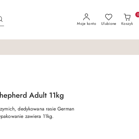
Moje konto
Ulubione
Koszyk
epherd Adult 11kg
brzymich, dedykowana rasie German
Opakowanie zawiera 11kg.