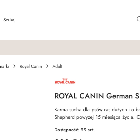
marki
Royal Canin
Adult
NAZWA
PRODUCENTA:
ROYAL
CANIN
ROYAL CANIN German Sh
Karma sucha dla psów ras dużych i ol
Shepherd powyżej 15 miesiąca życia. 
Dostępność:
99
szt.