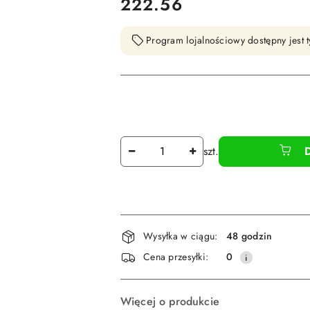
cena:
222.56
Program lojalnościowy dostępny jest t
Ilość
szt.
Dostępność
Wysyłka w ciągu:
48 godzin
i
Cena przesyłki:
0
dostawa
Więcej o produkcie