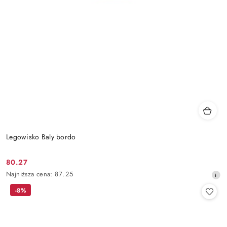
Legowisko Baly bordo
80.27
Cena
Najniższa
Najniższa cena:
87.25
promocyjna:
cena
-8%
z
30
dni
przed