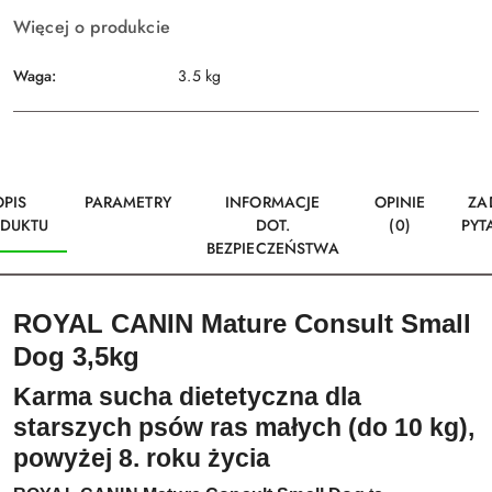
Więcej o produkcie
Waga:
3.5 kg
OPIS
PARAMETRY
INFORMACJE
OPINIE
ZA
DUKTU
DOT.
(0)
PYT
BEZPIECZEŃSTWA
ROYAL CANIN Mature Consult Small
Dog 3,5kg
Karma sucha dietetyczna dla
starszych psów ras małych (do 10 kg),
powyżej 8. roku życia