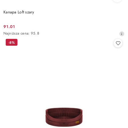
Kanapa Loft szary
91.01
Cena
Najniższa
Najniższa cena:
95.8
promocyjna:
cena
-8%
z
30
dni
przed
obniżką