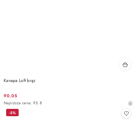
Kanapa Loft brąz
90.05
Cena
Najniższa
Najniższa cena:
95.8
promocyjna:
cena
-5%
z
30
dni
przed
obniżką