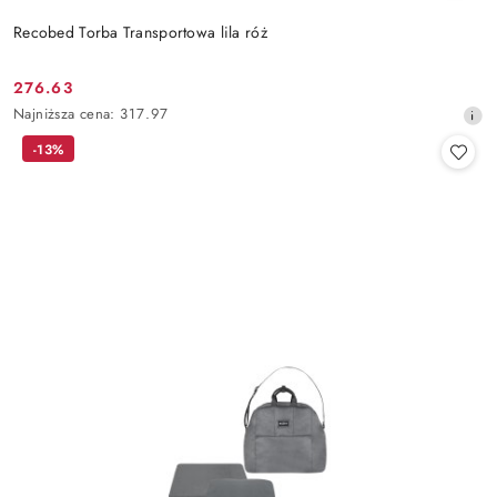
Recobed Torba Transportowa lila róż
276.63
Cena
Najniższa
Najniższa cena:
317.97
promocyjna:
cena
-13%
z
30
dni
przed
obniżką