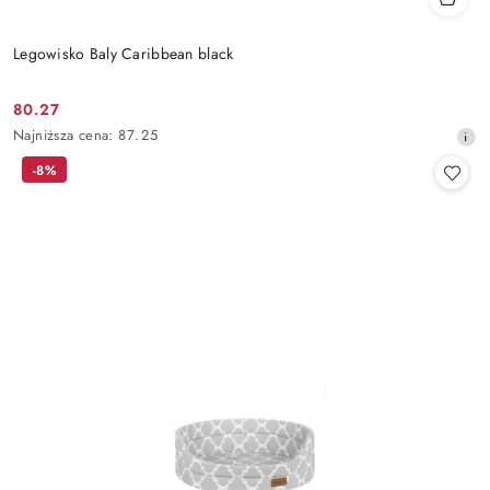
Legowisko Baly Caribbean black
80.27
Cena
Najniższa
Najniższa cena:
87.25
promocyjna:
cena
-8%
z
30
dni
przed
obniżką