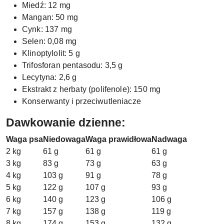
Miedź: 12 mg
Mangan: 50 mg
Cynk: 137 mg
Selen: 0,08 mg
Klinoptylolit: 5 g
Trifosforan pentasodu: 3,5 g
Lecytyna: 2,6 g
Ekstrakt z herbaty (polifenole): 150 mg
Konserwanty i przeciwutleniacze
Dawkowanie dzienne:
Waga psa
Niedowaga
Waga prawidłowa
Nadwaga
2 kg
61 g
61 g
61 g
3 kg
83 g
73 g
63 g
4 kg
103 g
91 g
78 g
5 kg
122 g
107 g
93 g
6 kg
140 g
123 g
106 g
7 kg
157 g
138 g
119 g
8 kg
174 g
153 g
132 g