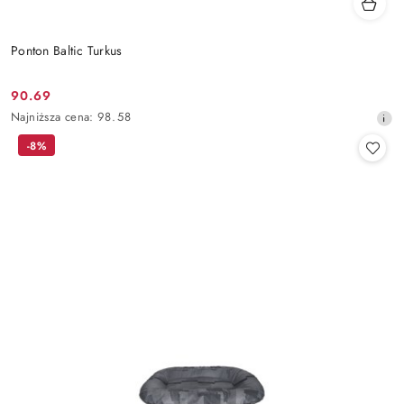
Ponton Baltic Turkus
90.69
Cena
Najniższa
Najniższa cena:
98.58
promocyjna:
cena
-8%
z
30
dni
przed
obniżką