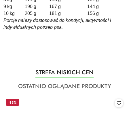
9 kg
190 g
167 g
144 g
10 kg
205 g
181 g
156 g
Porcje należy dostosować do kondycji, aktywności i
indywidualnych potrzeb psa.
Produkty
STREFA NISKICH CEN
Pomiń karuzelę produktów
o
Produkty
OSTATNIO OGLĄDANE PRODUKTY
statusie:
o
statusie:
-13%