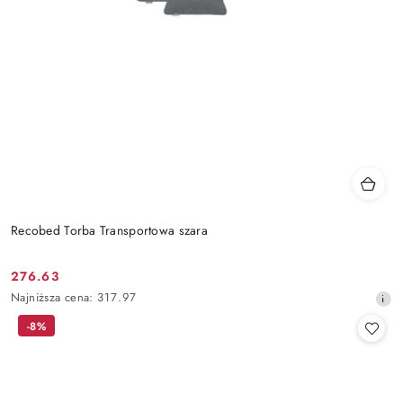
Recobed Torba Transportowa szara
276.63
Cena
Najniższa
Najniższa cena:
317.97
promocyjna:
cena
-8%
z
30
dni
przed
obniżką