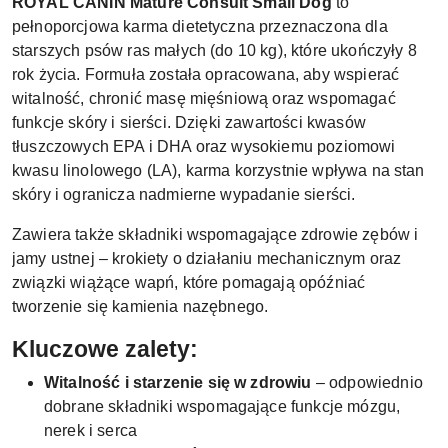
ROYAL CANIN Mature Consult Small Dog
to
pełnoporcjowa karma dietetyczna przeznaczona dla
starszych psów ras małych (do 10 kg), które ukończyły 8
rok życia. Formuła została opracowana, aby wspierać
witalność, chronić masę mięśniową oraz wspomagać
funkcje skóry i sierści. Dzięki zawartości kwasów
tłuszczowych EPA i DHA oraz wysokiemu poziomowi
kwasu linolowego (LA), karma korzystnie wpływa na stan
skóry i ogranicza nadmierne wypadanie sierści.
Zawiera także składniki wspomagające zdrowie zębów i
jamy ustnej – krokiety o działaniu mechanicznym oraz
związki wiążące wapń, które pomagają opóźniać
tworzenie się kamienia nazębnego.
Kluczowe zalety:
Witalność i starzenie się w zdrowiu
– odpowiednio
dobrane składniki wspomagające funkcje mózgu,
nerek i serca