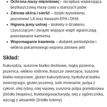
Ochrona masy mięśniowej
– receptura wspierająca
beztłuszczową masę ciała u starszych psów
Zdrowa skóra i sierść
– dzięki wysokiemu
poziomowi LA oraz kwasom EPA i DHA
Higiena jamy ustnej
– krokiety o działaniu
czyszczącym i związki wiążące wapń ograniczają
powstawanie kamienia
Wspomaganie trawienia
– dodatek prebiotyków i
włókna pokarmowego wspiera zdrowie jelit
Skład:
Kukurydza, suszone białko drobiowe, mąka pszenna,
pszenica, włókno roślinne, tłuszcze zwierzęce, suszone
białko wieprzowe, gluten kukurydziany, hydrolizat białka
zwierzęcego, gluten pszenny, sole mineralne, pulpa z
cykorii, olej rybny, olej sojowy, suszona pulpa pomidorowa
(źródło likopenu), fruktooligosacharydy, olej z ogórecznika,
wyciąg z aksamitki (źródło luteiny)