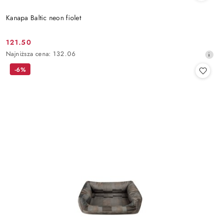
Kanapa Baltic neon fiolet
121.50
Cena
Najniższa
Najniższa cena:
132.06
promocyjna:
cena
-6%
z
30
dni
przed
obniżką