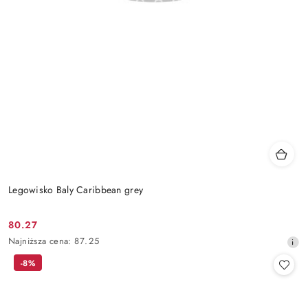
Legowisko Baly Caribbean grey
80.27
Cena
Najniższa
Najniższa cena:
87.25
promocyjna:
cena
-8%
z
30
dni
przed