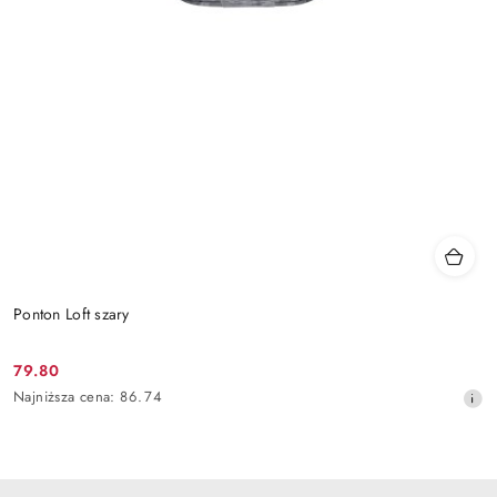
Ponton Loft szary
79.80
Cena
Najniższa
Najniższa cena:
86.74
promocyjna:
cena
z
30
dni
przed