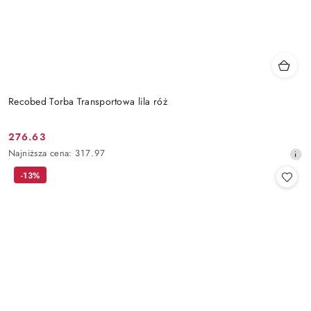
Recobed Torba Transportowa lila róż
276.63
Cena
Najniższa
Najniższa cena:
317.97
promocyjna:
cena
-13%
z
30
dni
przed
obniżką