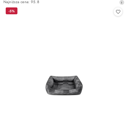
Najniższa
Najniższa cena:
95.8
promocyjna:
cena
-5%
z
30
dni
przed
obniżką