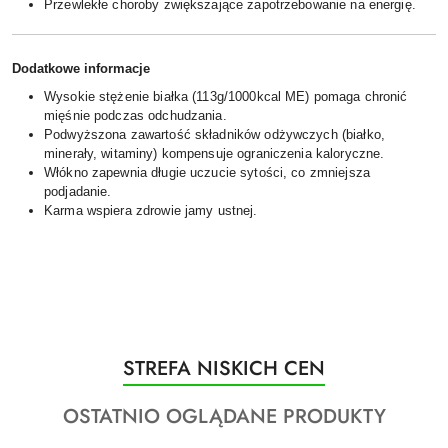
Przewlekłe choroby zwiększające zapotrzebowanie na energię.
Dodatkowe informacje
Wysokie stężenie białka (113g/1000kcal ME) pomaga chronić
mięśnie podczas odchudzania.
Podwyższona zawartość składników odżywczych (białko,
minerały, witaminy) kompensuje ograniczenia kaloryczne.
Włókno zapewnia długie uczucie sytości, co zmniejsza
podjadanie.
Karma wspiera zdrowie jamy ustnej.
Produkty
STREFA NISKICH CEN
Pomiń karuzelę produktów
o
Produkty
OSTATNIO OGLĄDANE PRODUKTY
statusie:
o