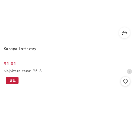
Kanapa Loft szary
91.01
Cena
Najniższa
Najniższa cena:
95.8
promocyjna:
cena
-8%
z
30
dni
przed
obniżką