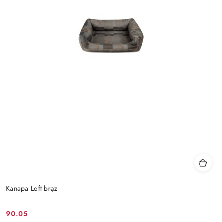
Kanapa Loft brąz
90.05
Cena