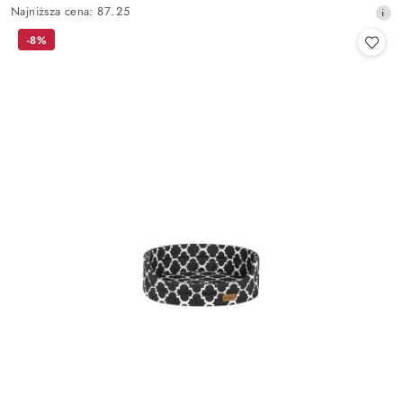
Najniższa
Najniższa cena:
87.25
promocyjna:
cena
-8%
z
30
dni
przed
obniżką