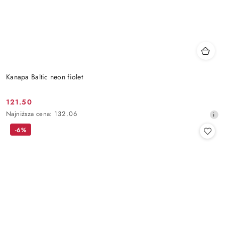
Kanapa Baltic neon fiolet
121.50
Cena
Najniższa
Najniższa cena:
132.06
promocyjna:
cena
-6%
z
30
dni
przed
obniżką