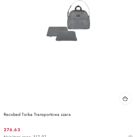
Recobed Torba Transportowa szara
276.63
Cena
Najniższa
Najniższa cena:
317.97