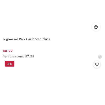
Legowisko Baly Caribbean black
80.27
Cena
Najniższa
Najniższa cena:
87.25
promocyjna:
cena
-8%
z
30
dni
przed
obniżką