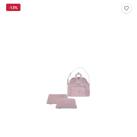
statusie:
-13%