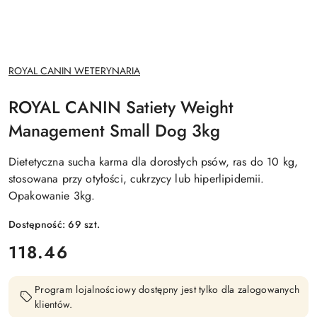
NAZWA
ROYAL CANIN WETERYNARIA
PRODUCENTA:
ROYAL CANIN Satiety Weight
Management Small Dog 3kg
Dietetyczna sucha karma dla dorosłych psów, ras do 10 kg,
stosowana przy otyłości, cukrzycy lub hiperlipidemii.
Opakowanie 3kg.
Dostępność:
69
szt.
cena:
118.46
Program lojalnościowy dostępny jest tylko dla zalogowanych
klientów.