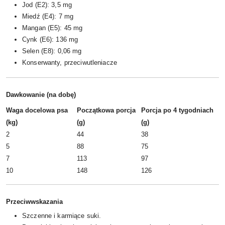
Jod (E2): 3,5 mg
Miedź (E4): 7 mg
Mangan (E5): 45 mg
Cynk (E6): 136 mg
Selen (E8): 0,06 mg
Konserwanty, przeciwutleniacze
Dawkowanie (na dobę)
Waga docelowa psa
Początkowa porcja
Porcja po 4 tygodniach
(kg)
(g)
(g)
2
44
38
5
88
75
7
113
97
10
148
126
Przeciwwskazania
Szczenne i karmiące suki.