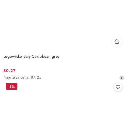
Legowisko Baly Caribbean grey
80.27
Cena
Najniższa
Najniższa cena:
87.25
promocyjna:
cena
-8%
z
30
dni
przed
obniżką