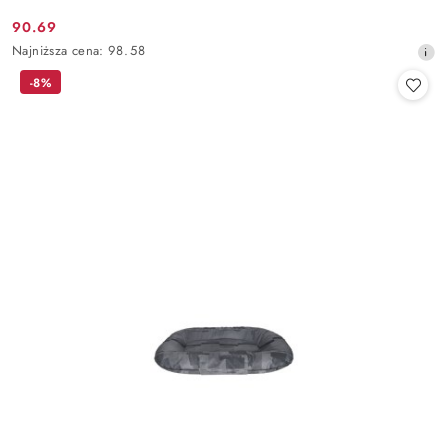
90.69
Cena
Najniższa
Najniższa cena:
98.58
promocyjna:
cena
-8%
z
30
dni
przed
obniżką