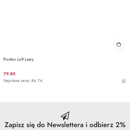
Ponton Loft szary
79.80
Cena
Najniższa
Najniższa cena:
86.74
promocyjna:
cena
z
30
dni
przed
obniżką
Zapisz się do Newslettera i odbierz 2%