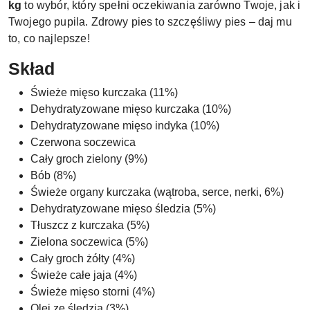
kg
to wybór, który spełni oczekiwania zarówno Twoje, jak i
Twojego pupila. Zdrowy pies to szczęśliwy pies – daj mu
to, co najlepsze!
Skład
Świeże mięso kurczaka (11%)
Dehydratyzowane mięso kurczaka (10%)
Dehydratyzowane mięso indyka (10%)
Czerwona soczewica
Cały groch zielony (9%)
Bób (8%)
Świeże organy kurczaka (wątroba, serce, nerki, 6%)
Dehydratyzowane mięso śledzia (5%)
Tłuszcz z kurczaka (5%)
Zielona soczewica (5%)
Cały groch żółty (4%)
Świeże całe jaja (4%)
Świeże mięso storni (4%)
Olej ze śledzia (3%)