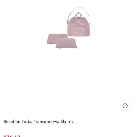
Recobed Torba Transportowa lila róż
276.63