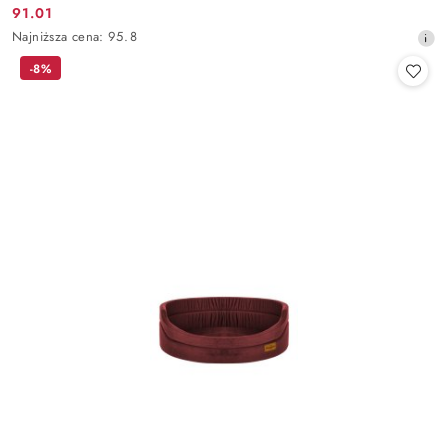
91.01
Cena
Najniższa
Najniższa cena:
95.8
promocyjna:
cena
-8%
z
30
dni
przed
obniżką