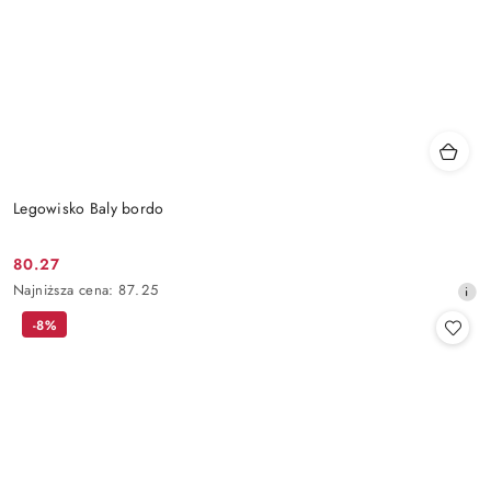
Legowisko Baly bordo
80.27
Cena
Najniższa
Najniższa cena:
87.25
promocyjna:
cena
-8%
z
30
dni
przed
obniżką