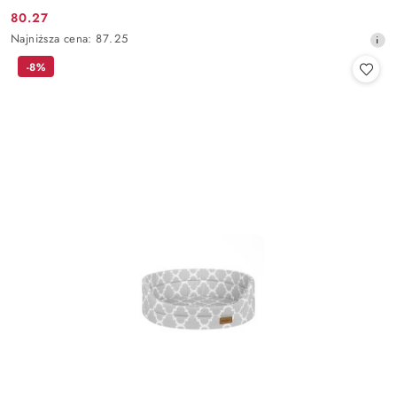
80.27
Cena
Najniższa
Najniższa cena:
87.25
promocyjna:
cena
-8%
z
30
dni
przed
obniżką