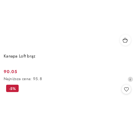
Kanapa Loft brąz
90.05
Cena
Najniższa
Najniższa cena:
95.8
promocyjna:
cena
-5%
z
30
dni
przed
obniżką