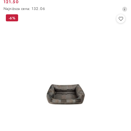
121.50
Cena
Najniższa
Najniższa cena:
132.06
promocyjna:
cena
-6%
z
30
dni
przed
obniżką