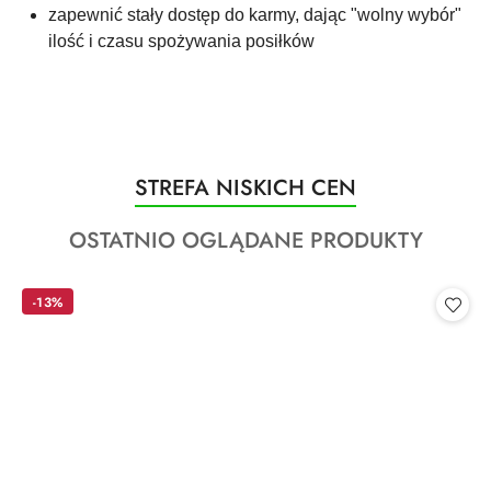
zapewnić stały dostęp do karmy, dając "wolny wybór"
ilość i czasu spożywania posiłków
Produkty
STREFA NISKICH CEN
Pomiń karuzelę produktów
o
Produkty
OSTATNIO OGLĄDANE PRODUKTY
statusie:
o
statusie:
-13%