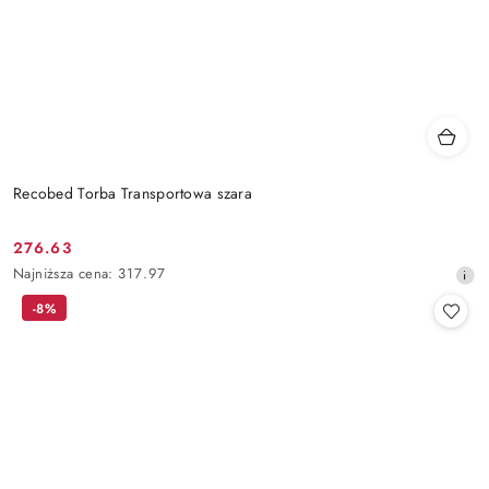
Recobed Torba Transportowa szara
276.63
Cena
Najniższa
Najniższa cena:
317.97
promocyjna:
cena
-8%
z
30
dni
przed
obniżką