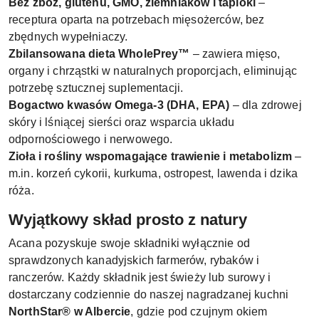
Bez zbóż, glutenu, GMO, ziemniaków i tapioki
–
receptura oparta na potrzebach mięsożerców, bez
zbędnych wypełniaczy.
Zbilansowana dieta WholePrey™
– zawiera mięso,
organy i chrząstki w naturalnych proporcjach, eliminując
potrzebę sztucznej suplementacji.
Bogactwo kwasów Omega-3 (DHA, EPA)
– dla zdrowej
skóry i lśniącej sierści oraz wsparcia układu
odpornościowego i nerwowego.
Zioła i rośliny wspomagające trawienie i metabolizm
–
m.in. korzeń cykorii, kurkuma, ostropest, lawenda i dzika
róża.
Wyjątkowy skład prosto z natury
Acana pozyskuje swoje składniki wyłącznie od
sprawdzonych kanadyjskich farmerów, rybaków i
ranczerów. Każdy składnik jest świeży lub surowy i
dostarczany codziennie do naszej nagradzanej kuchni
NorthStar® w Albercie
, gdzie pod czujnym okiem