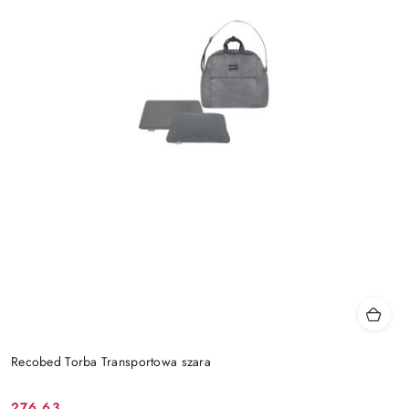
Recobed Torba Transportowa szara
276.63