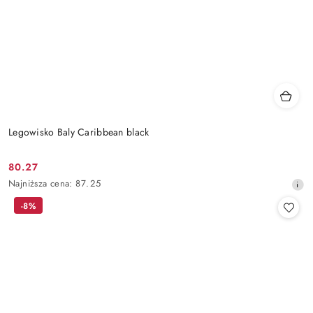
Legowisko Baly Caribbean black
80.27
Cena
Najniższa
Najniższa cena:
87.25
promocyjna:
cena
-8%
z
30
dni
przed
obniżką