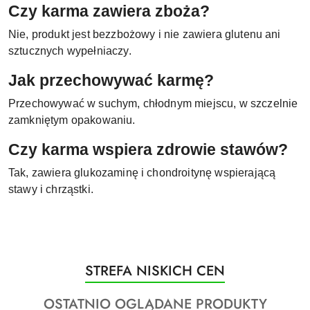
Czy karma zawiera zboża?
Nie, produkt jest bezzbożowy i nie zawiera glutenu ani
sztucznych wypełniaczy.
Jak przechowywać karmę?
Przechowywać w suchym, chłodnym miejscu, w szczelnie
zamkniętym opakowaniu.
Czy karma wspiera zdrowie stawów?
Tak, zawiera glukozaminę i chondroitynę wspierającą
stawy i chrząstki.
Produkty
STREFA NISKICH CEN
Pomiń karuzelę produktów
o
Produkty
OSTATNIO OGLĄDANE PRODUKTY
statusie: