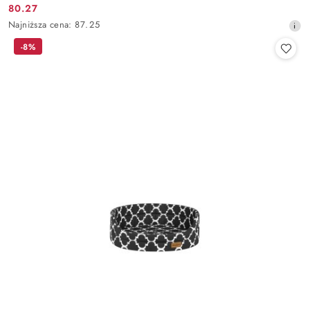
80.27
Cena
Najniższa
Najniższa cena:
87.25
promocyjna:
cena
-8%
z
30
dni
przed
obniżką