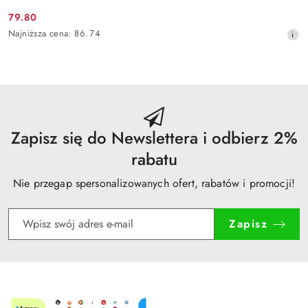
79.80
Cena
Najniższa
Najniższa cena:
86.74
promocyjna:
cena
z
30
dni
przed
obniżką
Zapisz się do Newslettera i odbierz 2%
rabatu
Nie przegap spersonalizowanych ofert, rabatów i promocji!
Zapisz