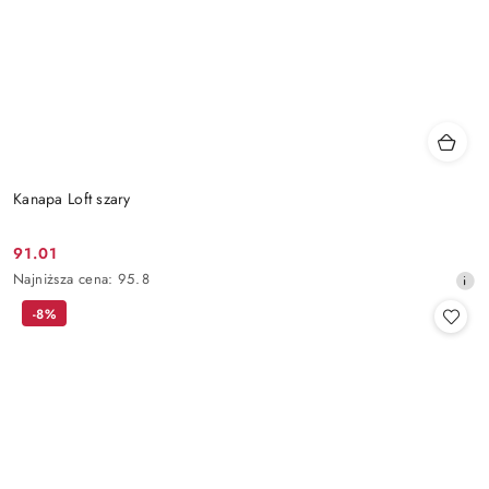
Kanapa Loft szary
91.01
Cena
Najniższa
Najniższa cena:
95.8
promocyjna:
cena
-8%
z
30
dni
przed
obniżką