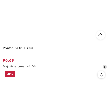
Ponton Baltic Turkus
90.69
Cena
Najniższa
Najniższa cena:
98.58
promocyjna:
cena
-8%
z
30
dni
przed
obniżką