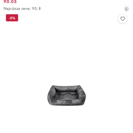
90.05
Cena
Najniższa
Najniższa cena:
95.8
promocyjna:
cena
-5%
z
30
dni
przed
obniżką