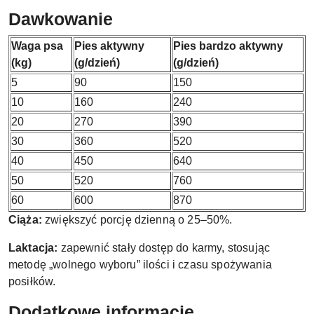
Dawkowanie
Waga psa
Pies aktywny
Pies bardzo aktywny
(kg)
(g/dzień)
(g/dzień)
5
90
150
10
160
240
20
270
390
30
360
520
40
450
640
50
520
760
60
600
870
Ciąża:
zwiększyć porcję dzienną o 25–50%.
Laktacja:
zapewnić stały dostęp do karmy, stosując
metodę „wolnego wyboru” ilości i czasu spożywania
posiłków.
Dodatkowe informacje