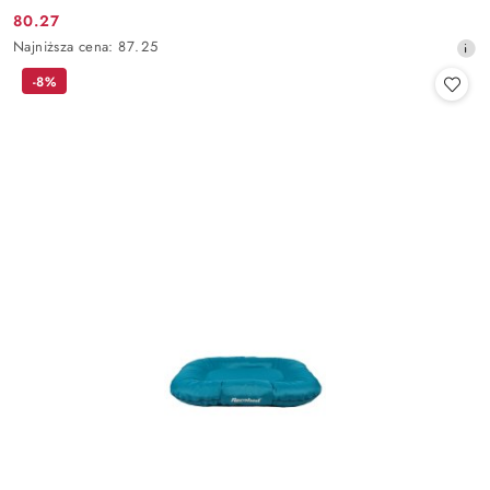
80.27
Cena
Najniższa
Najniższa cena:
87.25
promocyjna:
cena
-8%
z
30
dni
przed
obniżką