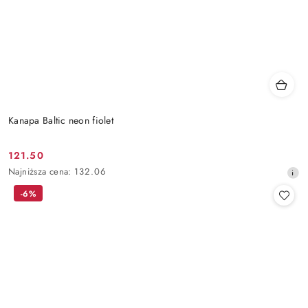
Kanapa Baltic neon fiolet
121.50
Cena
Najniższa
Najniższa cena:
132.06
promocyjna:
cena
-6%
z
30
dni
przed
obniżką