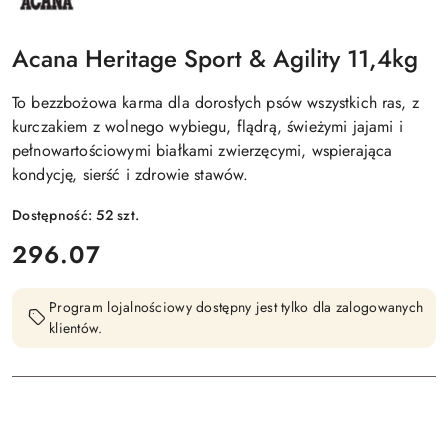
PRODUCENTA:
ACANA
Acana Heritage Sport & Agility 11,4kg
To bezzbożowa karma dla dorosłych psów wszystkich ras, z
kurczakiem z wolnego wybiegu, flądrą, świeżymi jajami i
pełnowartościowymi białkami zwierzęcymi, wspierająca
kondycję, sierść i zdrowie stawów.
Dostępność:
52
szt.
cena:
296.07
Program lojalnościowy dostępny jest tylko dla zalogowanych
klientów.