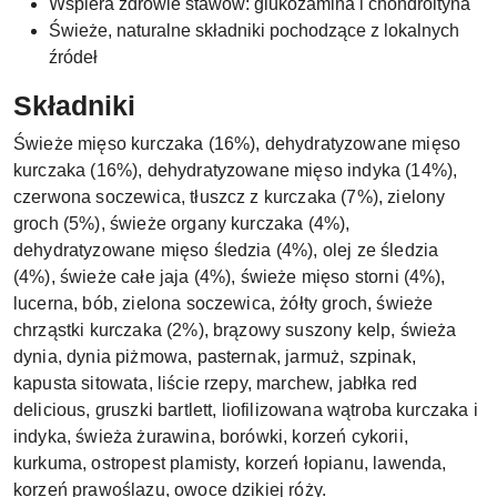
Wspiera zdrowie stawów: glukozamina i chondroityna
Świeże, naturalne składniki pochodzące z lokalnych
źródeł
Składniki
Świeże mięso kurczaka (16%), dehydratyzowane mięso
kurczaka (16%), dehydratyzowane mięso indyka (14%),
czerwona soczewica, tłuszcz z kurczaka (7%), zielony
groch (5%), świeże organy kurczaka (4%),
dehydratyzowane mięso śledzia (4%), olej ze śledzia
(4%), świeże całe jaja (4%), świeże mięso storni (4%),
lucerna, bób, zielona soczewica, żółty groch, świeże
chrząstki kurczaka (2%), brązowy suszony kelp, świeża
dynia, dynia piżmowa, pasternak, jarmuż, szpinak,
kapusta sitowata, liście rzepy, marchew, jabłka red
delicious, gruszki bartlett, liofilizowana wątroba kurczaka i
indyka, świeża żurawina, borówki, korzeń cykorii,
kurkuma, ostropest plamisty, korzeń łopianu, lawenda,
korzeń prawoślazu, owoce dzikiej róży.