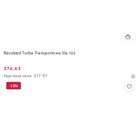
Recobed Torba Transportowa lila róż
276.63
Cena
Najniższa
Najniższa cena:
317.97
promocyjna:
cena
-13%
z
30
dni
przed
obniżką