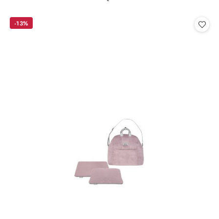
o
statusie:
-13%