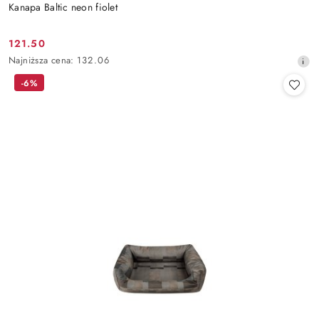
Kanapa Baltic neon fiolet
121.50
Cena
Najniższa
Najniższa cena:
132.06
promocyjna:
cena
-6%
z
30
dni
przed
obniżką