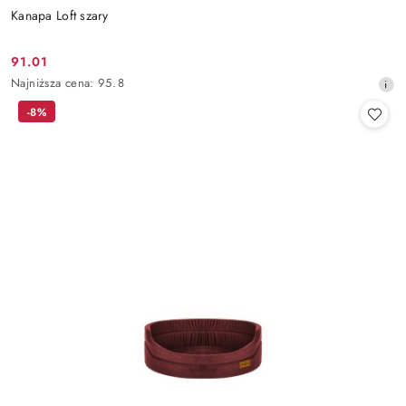
Kanapa Loft szary
91.01
Cena
Najniższa
Najniższa cena:
95.8
promocyjna:
cena
-8%
z
30
dni
przed
obniżką