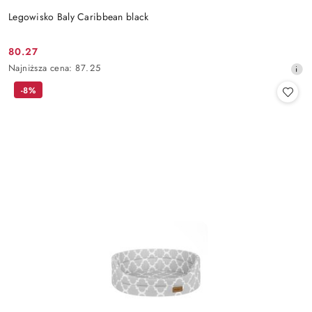
Legowisko Baly Caribbean black
80.27
Cena
Najniższa
Najniższa cena:
87.25
promocyjna:
cena
-8%
z
30
dni
przed
obniżką