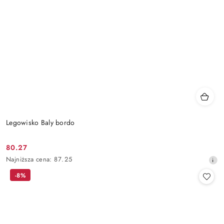
Legowisko Baly bordo
80.27
Cena
Najniższa
Najniższa cena:
87.25
promocyjna:
cena
-8%
z
30
dni
przed
obniżką