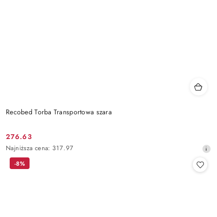
Recobed Torba Transportowa szara
276.63
Cena
Najniższa
Najniższa cena:
317.97
promocyjna:
cena
-8%
z
30
dni
przed
obniżką