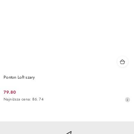
Ponton Loft szary
79.80
Cena
Najniższa
Najniższa cena:
86.74
promocyjna:
cena
z
30
dni
przed
obniżką