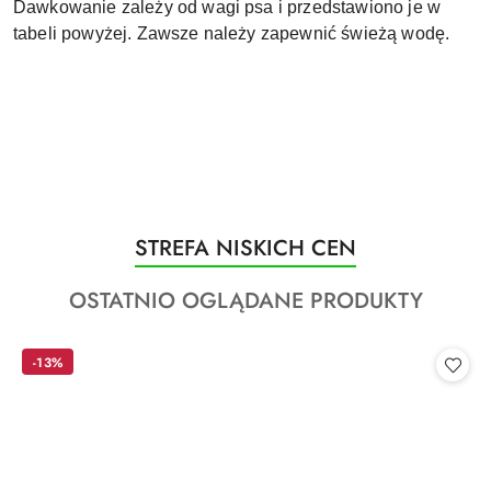
Dawkowanie zależy od wagi psa i przedstawiono je w
tabeli powyżej. Zawsze należy zapewnić świeżą wodę.
Produkty
STREFA NISKICH CEN
Pomiń karuzelę produktów
o
Produkty
OSTATNIO OGLĄDANE PRODUKTY
statusie:
o
statusie:
-13%