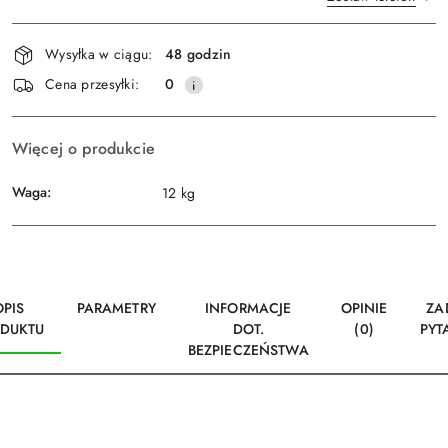
Dostępność
Wysyłka w ciągu:
48 godzin
i
Wyślij
Cena przesyłki:
0
dostawa
Więcej o produkcie
Waga:
12 kg
OPIS
PARAMETRY
INFORMACJE
OPINIE
ZA
DUKTU
DOT.
(0)
PYT
BEZPIECZEŃSTWA