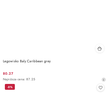
Legowisko Baly Caribbean grey
80.27
Cena
Najniższa
Najniższa cena:
87.25
promocyjna:
cena
-8%
z
30
dni
przed
obniżką