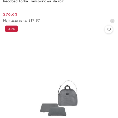
Recobed Torba Transportowa lila róż
276.63
Cena
Najniższa
Najniższa cena:
317.97
promocyjna:
cena
-13%
z
30
dni
przed
obniżką