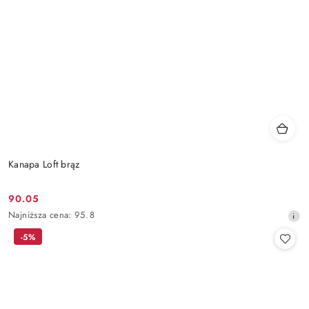
Kanapa Loft brąz
90.05
Cena
Najniższa
Najniższa cena:
95.8
promocyjna:
cena
-5%
z
30
dni
przed
obniżką