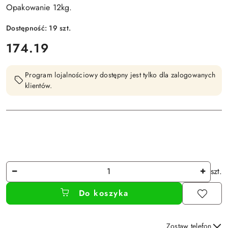
Opakowanie 12kg.
Dostępność:
19
szt.
cena:
174.19
Program lojalnościowy dostępny jest tylko dla zalogowanych
klientów.
Ilość
szt.
Do koszyka
Zostaw telefon