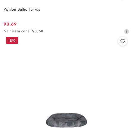
Ponton Baltic Turkus
90.69
Cena
Najniższa
Najniższa cena:
98.58
promocyjna:
cena
-8%
z
30
dni
przed
obniżką