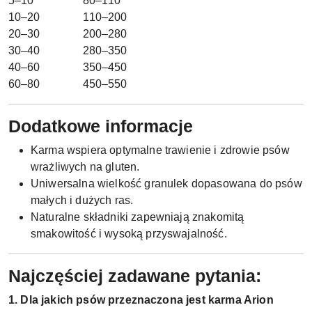
5–10
80–110
10–20
110–200
20–30
200–280
30–40
280–350
40–60
350–450
60–80
450–550
Dodatkowe informacje
Karma wspiera optymalne trawienie i zdrowie psów
wrażliwych na gluten.
Uniwersalna wielkość granulek dopasowana do psów
małych i dużych ras.
Naturalne składniki zapewniają znakomitą
smakowitość i wysoką przyswajalność.
Najczęściej zadawane pytania:
1. Dla jakich psów przeznaczona jest karma Arion