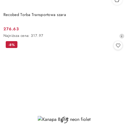
Recobed Torba Transportowa szara
276.63
Cena
Najniższa
Najniższa cena:
317.97
promocyjna:
cena
-8%
z
30
dni
przed
obniżką