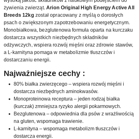
wysoką jakość składników z naukowym podejściem do
żywienia zwierząt.
Arion Original High Energy Active All
Breeds 12kg
został opracowany z myślą o dorosłych
psach o zwiększonym zapotrzebowaniu energetycznym.
Monobiałkowa, bezglutenowa formuła oparta na kurczaku
dostarcza wszystkich niezbędnych składników
odżywczych, wspiera rozwój mięśni oraz zdrowie stawów,
a L-karnityna pomaga w metabolizmie tłuszczów i
dostarczaniu energii.
Najważniejsze cechy :
80% białka zwierzęcego – wspiera rozwój mięśni i
dostarcza niezbędnych aminokwasów.
Monoproteinowa receptura – jeden rodzaj białka
(kurczak) zmniejsza ryzyko alergii pokarmowych.
Bezglutenowa – odpowiednia dla psów z wrażliwością
na gluten, wspomaga trawienie.
L-karnityna – wspomaga metabolizm tłuszczów i
dostarcza energii.