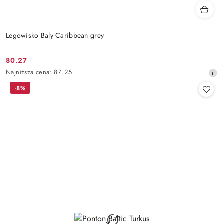
Legowisko Baly Caribbean grey
80.27
Cena
Najniższa
Najniższa cena:
87.25
promocyjna:
cena
-8%
z
30
dni
przed
obniżką