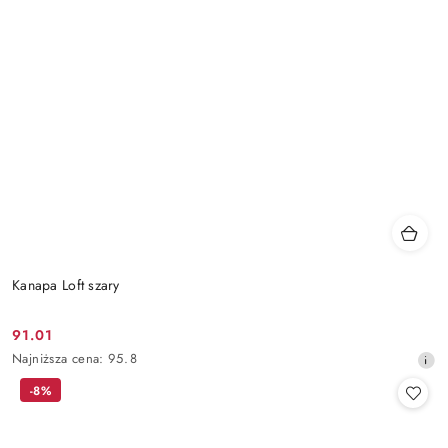
Kanapa Loft szary
91.01
Cena
Najniższa
Najniższa cena:
95.8
promocyjna:
cena
-8%
z
30
dni
przed