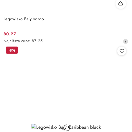
Legowisko Baly bordo
80.27
Cena
Najniższa
Najniższa cena:
87.25
promocyjna:
cena
-8%
z
30
dni
przed
obniżką