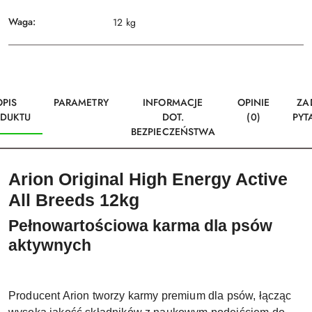
Waga:
12 kg
OPIS
PARAMETRY
INFORMACJE
OPINIE
ZA
DUKTU
DOT.
(0)
PYT
BEZPIECZEŃSTWA
Arion Original High Energy Active
All Breeds 12kg
Pełnowartościowa karma dla psów
aktywnych
Producent Arion tworzy karmy premium dla psów, łącząc