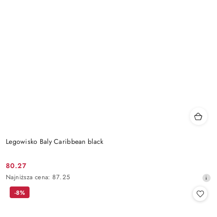
Legowisko Baly Caribbean black
80.27
Cena
Najniższa
Najniższa cena:
87.25
promocyjna:
cena
-8%
z
30
dni