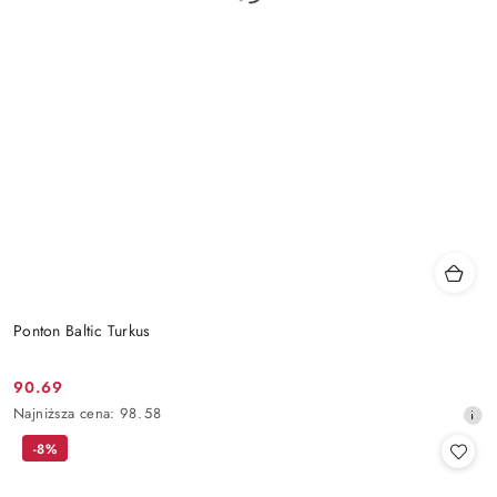
Ponton Baltic Turkus
90.69
Cena
Najniższa
Najniższa cena:
98.58
promocyjna:
cena
-8%
z
30
dni