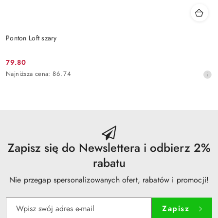
Ponton Loft szary
79.80
Cena
Najniższa
Najniższa cena:
86.74
promocyjna:
cena
z
30
dni
przed
obniżką
Zapisz się do Newslettera i odbierz 2%
rabatu
Nie przegap spersonalizowanych ofert, rabatów i promocji!
Zapisz