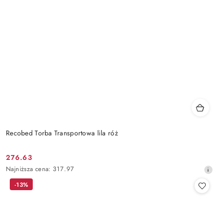
Recobed Torba Transportowa lila róż
276.63
Cena
Najniższa
Najniższa cena:
317.97
promocyjna:
cena
-13%
z
30
dni
przed