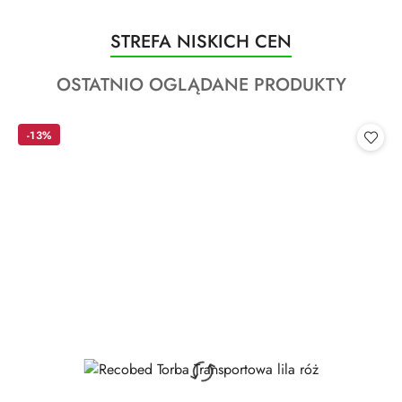
Produkty
STREFA NISKICH CEN
Pomiń karuzelę produktów
o
Produkty
OSTATNIO OGLĄDANE PRODUKTY
statusie:
o
statusie:
-13%