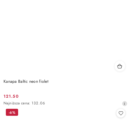
Kanapa Baltic neon fiolet
121.50
Cena
Najniższa
Najniższa cena:
132.06
promocyjna:
cena
-6%
z
30
dni
przed