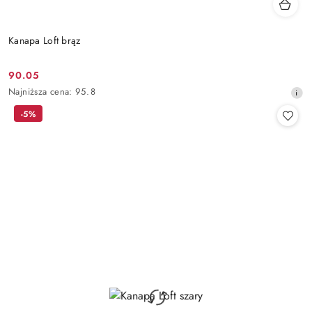
Kanapa Loft brąz
90.05
Cena
Najniższa
Najniższa cena:
95.8
promocyjna:
cena
-5%
z
30
dni
przed
obniżką