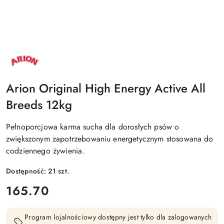
NAZWA
PRODUCENTA:
ARION
Arion Original High Energy Active All
Breeds 12kg
Pełnoporcjowa karma sucha dla dorosłych psów o
zwiększonym zapotrzebowaniu energetycznym stosowana do
codziennego żywienia.
Dostępność:
21
szt.
cena:
165.70
Program lojalnościowy dostępny jest tylko dla zalogowanych