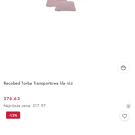
Recobed Torba Transportowa lila róż
276.63
Cena
Najniższa
Najniższa cena:
317.97
promocyjna:
cena
-13%
z
30
dni
przed