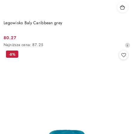
Legowisko Baly Caribbean grey
80.27
Cena
Najniższa
Najniższa cena:
87.25
promocyjna:
cena
-8%
z
30
dni
przed
obniżką