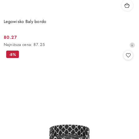
Legowisko Baly bordo
80.27
Cena
Najniższa
Najniższa cena:
87.25
promocyjna:
cena
-8%
z
30
dni
przed
obniżką