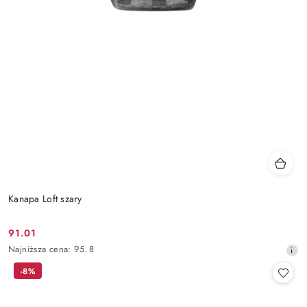
Kanapa Loft szary
91.01
Cena
Najniższa
Najniższa cena:
95.8
promocyjna:
cena
-8%
z
30
dni