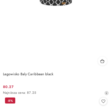
Legowisko Baly Caribbean black
80.27
Cena
Najniższa
Najniższa cena:
87.25
promocyjna:
cena
-8%
z
30
dni