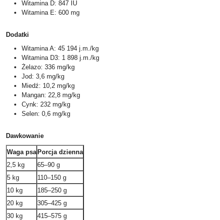
Witamina D: 847 IU
Witamina E: 600 mg
Dodatki
Witamina A: 45 194 j.m./kg
Witamina D3: 1 898 j.m./kg
Żelazo: 336 mg/kg
Jod: 3,6 mg/kg
Miedź: 10,2 mg/kg
Mangan: 22,8 mg/kg
Cynk: 232 mg/kg
Selen: 0,6 mg/kg
Dawkowanie
Waga psa
Porcja dzienna
2,5 kg
65–90 g
5 kg
110–150 g
10 kg
185–250 g
20 kg
305–425 g
30 kg
415–575 g