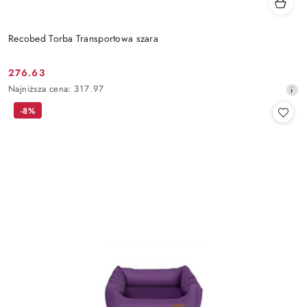
Recobed Torba Transportowa szara
276.63
Cena
Najniższa
Najniższa cena:
317.97
promocyjna:
cena
-8%
z
30
dni
przed
obniżką