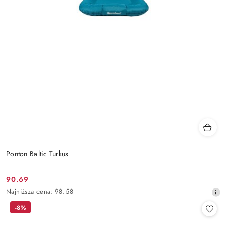
Ponton Baltic Turkus
90.69
Cena
Najniższa
Najniższa cena:
98.58
promocyjna:
cena
-8%
z
30