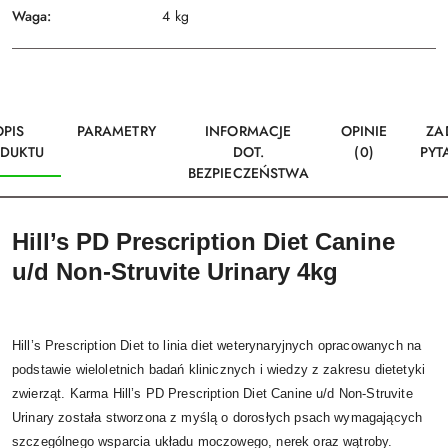
Waga:
4 kg
OPIS
PARAMETRY
INFORMACJE
OPINIE
ZA
DUKTU
DOT.
(0)
PYT
BEZPIECZEŃSTWA
Hill’s PD Prescription Diet Canine
u/d Non-Struvite Urinary 4kg
Hill’s Prescription Diet to linia diet weterynaryjnych opracowanych na
podstawie wieloletnich badań klinicznych i wiedzy z zakresu dietetyki
zwierząt. Karma Hill’s PD Prescription Diet Canine u/d Non-Struvite
Urinary została stworzona z myślą o dorosłych psach wymagających
szczególnego wsparcia układu moczowego, nerek oraz wątroby.