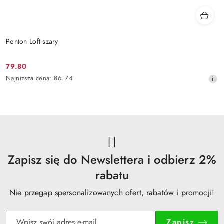
Ponton Loft szary
79.80
Cena
Najniższa
Najniższa cena:
86.74
promocyjna:
cena
z
30
dni
przed
obniżką
Zapisz się do Newslettera i odbierz 2%
rabatu
Nie przegap spersonalizowanych ofert, rabatów i promocji!
Zapisz