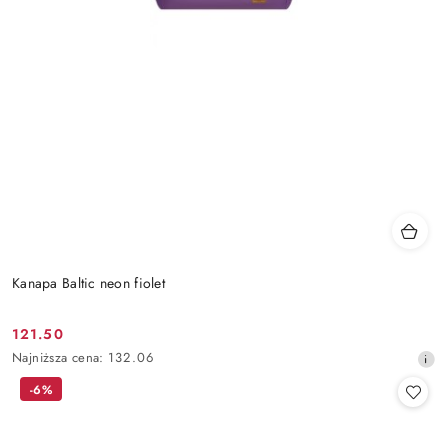
Kanapa Baltic neon fiolet
121.50
Cena
Najniższa
Najniższa cena:
132.06
promocyjna:
cena
-6%
z
30
dni
przed