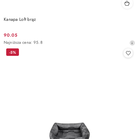
Kanapa Loft brąz
90.05
Cena
Najniższa
Najniższa cena:
95.8
promocyjna:
cena
-5%
z
30
dni
przed
obniżką