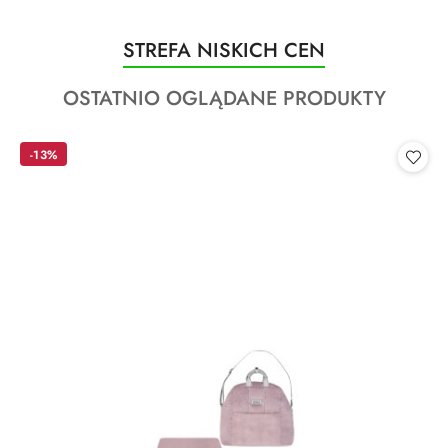
Produkty
STREFA NISKICH CEN
Pomiń karuzelę produktów
o
Produkty
OSTATNIO OGLĄDANE PRODUKTY
statusie:
o
statusie:
-13%