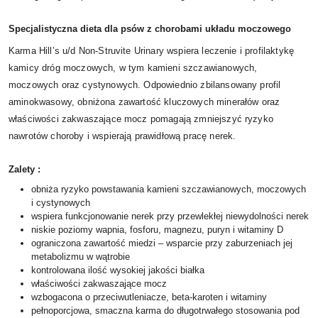
Specjalistyczna dieta dla psów z chorobami układu moczowego
Karma Hill’s u/d Non-Struvite Urinary wspiera leczenie i profilaktykę
kamicy dróg moczowych, w tym kamieni szczawianowych,
moczowych oraz cystynowych. Odpowiednio zbilansowany profil
aminokwasowy, obniżona zawartość kluczowych minerałów oraz
właściwości zakwaszające mocz pomagają zmniejszyć ryzyko
nawrotów choroby i wspierają prawidłową pracę nerek.
Zalety :
obniża ryzyko powstawania kamieni szczawianowych, moczowych
i cystynowych
wspiera funkcjonowanie nerek przy przewlekłej niewydolności nerek
niskie poziomy wapnia, fosforu, magnezu, puryn i witaminy D
ograniczona zawartość miedzi – wsparcie przy zaburzeniach jej
metabolizmu w wątrobie
kontrolowana ilość wysokiej jakości białka
właściwości zakwaszające mocz
wzbogacona o przeciwutleniacze, beta-karoten i witaminy
pełnoporcjowa, smaczna karma do długotrwałego stosowania pod