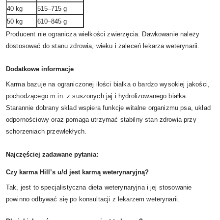
40 kg
515–715 g
50 kg
610–845 g
Producent nie ogranicza wielkości zwierzęcia. Dawkowanie należy
dostosować do stanu zdrowia, wieku i zaleceń lekarza weterynarii.
Dodatkowe informacje
Karma bazuje na ograniczonej ilości białka o bardzo wysokiej jakości,
pochodzącego m.in. z suszonych jaj i hydrolizowanego białka.
Starannie dobrany skład wspiera funkcje witalne organizmu psa, układ
odpornościowy oraz pomaga utrzymać stabilny stan zdrowia przy
schorzeniach przewlekłych.
Najczęściej zadawane pytania:
Czy karma Hill’s u/d jest karmą weterynaryjną?
Tak, jest to specjalistyczna dieta weterynaryjna i jej stosowanie
powinno odbywać się po konsultacji z lekarzem weterynarii.