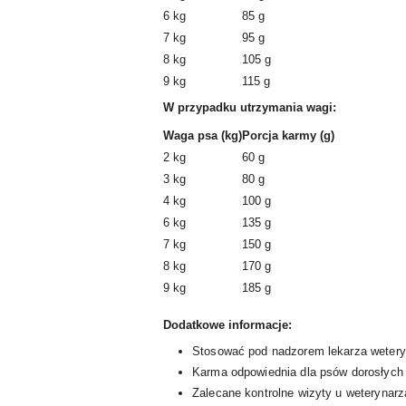
6 kg
85 g
7 kg
95 g
8 kg
105 g
9 kg
115 g
W przypadku utrzymania wagi:
Waga psa (kg)
Porcja karmy (g)
2 kg
60 g
3 kg
80 g
4 kg
100 g
6 kg
135 g
7 kg
150 g
8 kg
170 g
9 kg
185 g
Dodatkowe informacje:
Stosować pod nadzorem lekarza weteryn
Karma odpowiednia dla psów dorosłych
Zalecane kontrolne wizyty u weterynarz