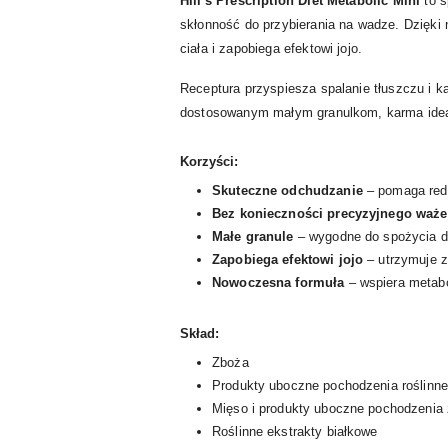
Hill's Prescription Diet Metabolic Mini
to s
skłonność do przybierania na wadze. Dzięk
ciała i zapobiega efektowi jojo.
Receptura przyspiesza spalanie tłuszczu i ka
dostosowanym małym granulkom, karma ideal
Korzyści:
Skuteczne odchudzanie
– pomaga redu
Bez konieczności precyzyjnego ważen
Małe granule
– wygodne do spożycia d
Zapobiega efektowi jojo
– utrzymuje z
Nowoczesna formuła
– wspiera metabo
Skład:
Zboża
Produkty uboczne pochodzenia roślinn
Mięso i produkty uboczne pochodzenia
Roślinne ekstrakty białkowe