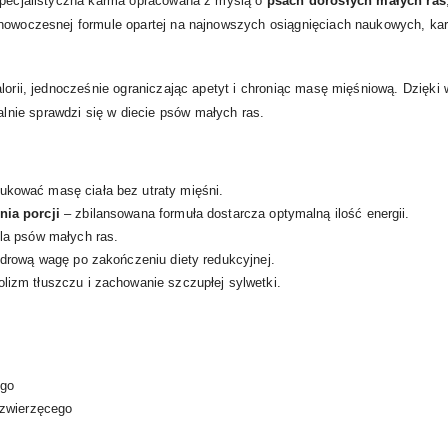
pecjalistyczna karma opracowana z myślą o
psach dorosłych małych ras
i nowoczesnej formule opartej na najnowszych osiągnięciach naukowych, 
lorii, jednocześnie ograniczając apetyt i chroniąc masę mięśniową. Dzięki 
nie sprawdzi się w diecie psów małych ras.
kować masę ciała bez utraty mięśni.
ia porcji
– zbilansowana formuła dostarcza optymalną ilość energii.
la psów małych ras.
drową wagę po zakończeniu diety redukcyjnej.
lizm tłuszczu i zachowanie szczupłej sylwetki.
ego
 zwierzęcego