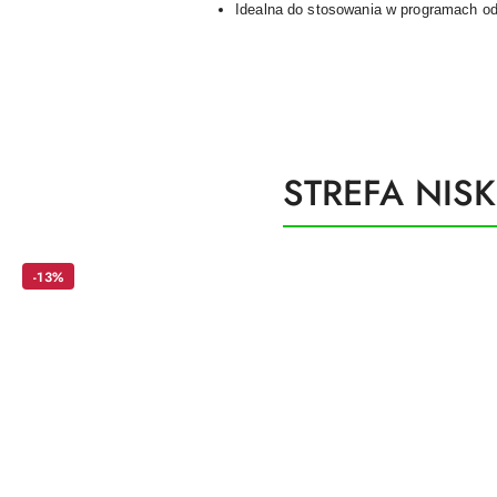
Idealna do stosowania w programach odc
Produkty
STREFA NIS
Pomiń karuzelę produktów
o
statusie:
-13%