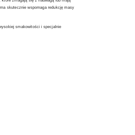
, które zmagają się z nadwagą lub mają
karma skutecznie wspomaga redukcję masy
wysokiej smakowitości i specjalnie