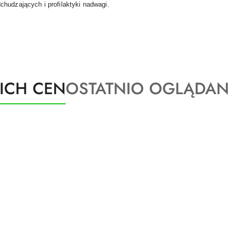
hudzających i profilaktyki nadwagi.
Produkty
KICH CEN
OSTATNIO OGLĄDAN
o
statusie: