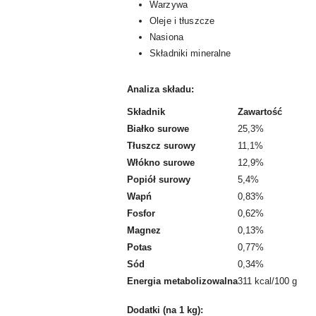
Warzywa
Oleje i tłuszcze
Nasiona
Składniki mineralne
Analiza składu:
Składnik
Zawartość
Białko surowe
25,3%
Tłuszcz surowy
11,1%
Włókno surowe
12,9%
Popiół surowy
5,4%
Wapń
0,83%
Fosfor
0,62%
Magnez
0,13%
Potas
0,77%
Sód
0,34%
Energia metabolizowalna
311 kcal/100 g
Dodatki (na 1 kg):