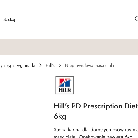
ynaryjna wg. marki
Hill's
Nieprawidłowa masa ciała
NAZWA
PRODUCENTA:
HILLS
Hill's PD Prescription Di
6kg
Sucha karma dla dorosłych psów ras ma
masy ciała. Opakowanie zawiera 6kg.