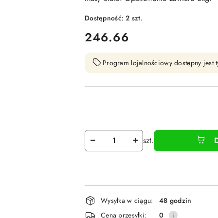
Dostępność:
2
szt.
cena:
246.66
Program lojalnościowy dostępny jest t
Ilość
szt.
Dostępność
Wysyłka w ciągu:
48 godzin
i
Cena przesyłki:
0