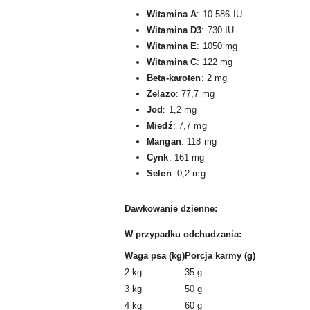
Witamina A
: 10 586 IU
Witamina D3
: 730 IU
Witamina E
: 1050 mg
Witamina C
: 122 mg
Beta-karoten
: 2 mg
Żelazo
: 77,7 mg
Jod
: 1,2 mg
Miedź
: 7,7 mg
Mangan
: 118 mg
Cynk
: 161 mg
Selen
: 0,2 mg
Dawkowanie dzienne:
W przypadku odchudzania:
Waga psa (kg)
Porcja karmy (g)
2 kg
35 g
3 kg
50 g
4 kg
60 g