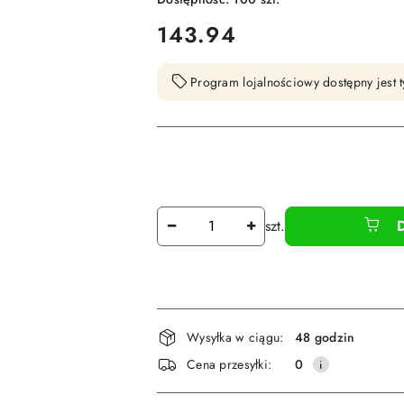
cena:
143.94
Program lojalnościowy dostępny jest t
Ilość
szt.
Dostępność
Wysyłka w ciągu:
48 godzin
i
Cena przesyłki:
0
dostawa