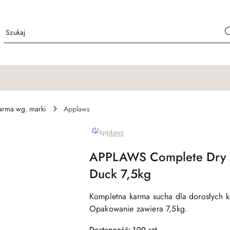
arma wg. marki
Applaws
NAZWA
PRODUCENTA:
APPLAWS
APPLAWS Complete Dry A
Duck 7,5kg
Kompletna karma sucha dla dorosłych k
Opakowanie zawiera 7,5kg.
Dostępność:
100
szt.