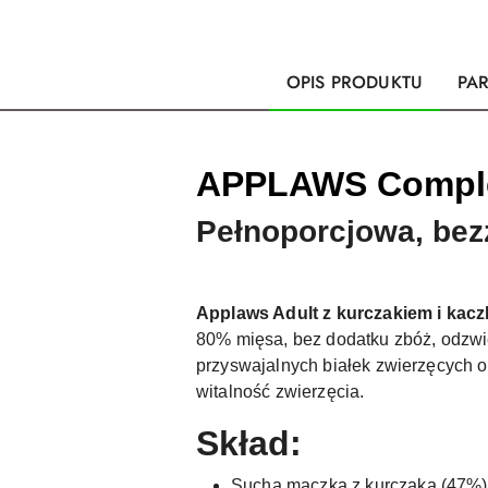
OPIS PRODUKTU
PA
APPLAWS Complet
Pełnoporcjowa, bez
Applaws Adult z kurczakiem i kacz
80% mięsa, bez dodatku zbóż, odzwi
przyswajalnych białek zwierzęcych o
witalność zwierzęcia.
Skład:
Sucha mączka z kurczaka (47%)