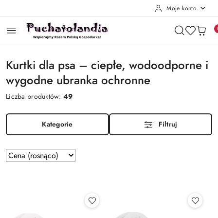
Moje konto
Przejdź do treści głównej
Przejdź do wyszukiwarki
Przejdź do moje konto
Przejdź do menu głównego
Przejdź do stopki
Kurtki dla psa – ciepłe, wodoodporne i
wygodne ubranka ochronne
Liczba produktów:
49
Kategorie
Filtruj
Zastosowano
Sortuj
według
sortowanie:
Cena
(rosnąco).