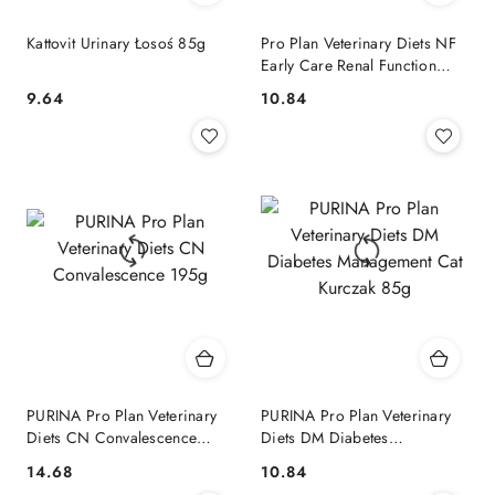
Kattovit Urinary Łosoś 85g
Pro Plan Veterinary Diets NF
Early Care Renal Function
Karma Dla Kota Z Kurczakiem
9.64
10.84
Cena:
Cena:
85g
PURINA Pro Plan Veterinary
PURINA Pro Plan Veterinary
Diets CN Convalescence
Diets DM Diabetes
195g
Management Cat Kurczak 85g
14.68
10.84
Cena:
Cena: