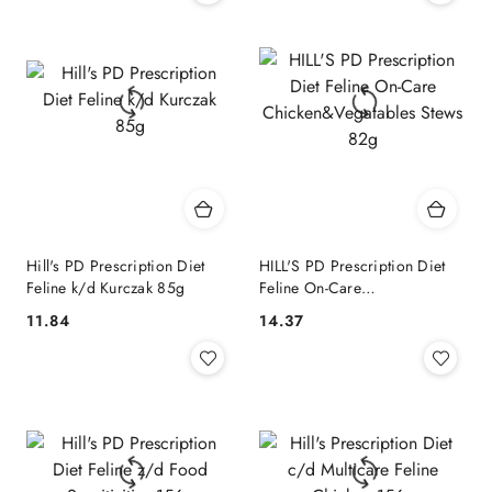
Hill's PD Prescription Diet
HILL'S PD Prescription Diet
Feline k/d Kurczak 85g
Feline On-Care
Chicken&Vegatables Stews
11.84
14.37
Cena:
Cena:
82g