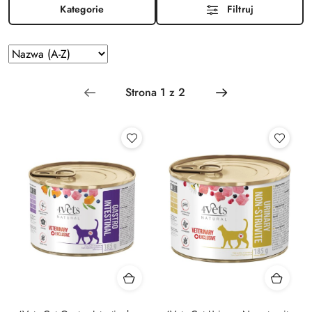
Kategorie
Filtruj
Zastosowano
Sortuj
według
sortowanie:
Nazwa
(A-
Z).