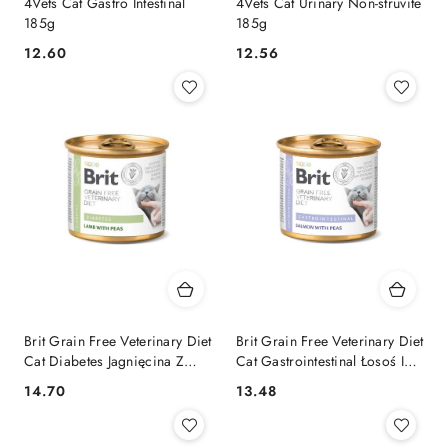
4Vets Cat Gastro Intestinal
4Vets Cat Urinary Non-struvite
185g
185g
12.60
12.56
Cena:
Cena:
Brit Grain Free Veterinary Diet
Brit Grain Free Veterinary Diet
Cat Diabetes Jagnięcina Z
Cat Gastrointestinal Łosoś I
Groszkiem 200g
Groszek 200g
14.70
13.48
Cena:
Cena: