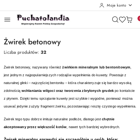
Moje konto
Przejdź do treści głównej
Przejdź do wyszukiwarki
Przejdź do moje konto
Przejdź do menu głównego
Przejdź do stopki
Żwirek betonowy
Liczba produktów:
32
Żwirek betonowy, nazywany również
żwirkiem mineralnym lub bentonitowym
,
jest jednym z najpopularniejszych rodzajów wypełnienia do kuwety. Powstaje z
naturalnej glinki – najczęściej bentonitu – która charakteryzuje się bardzo wysoką
zdolnością
wchłaniania wilgoci oraz tworzenia zbrylonych grudek
po kontakcie
z płynem. Dzięki temu sprzątanie kuwety jest szybkie i wygodne, ponieważ można
usuwać jedynie zużyty fragment żwirku, pozostawiając resztę czystego wypełnienia.
Żwirek tego typu dobrze imituje naturalne podłoże, dlatego jest
chętnie
akceptowany przez większość kotów
, nawet tych bardziej wybrednych.
Żwirek mineralny sprawdzi się szczególnie u osób, które: