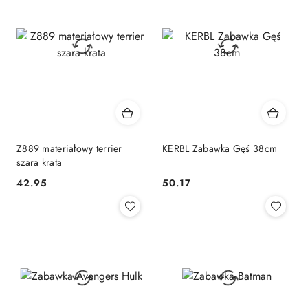
Z889 materiałowy terrier
KERBL Zabawka Gęś 38cm
szara krata
42.95
50.17
Cena:
Cena: