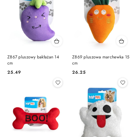
Z867 pluszowy bakłażan 14
Z869 pluszowa marchewka 15
cm
cm
25.49
26.25
Cena:
Cena: