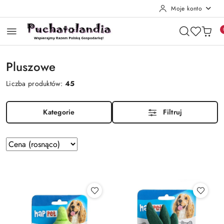
Moje konto
Przejdź do treści głównej
Przejdź do wyszukiwarki
Przejdź do moje konto
Przejdź do menu głównego
Przejdź do stopki
Pluszowe
Liczba produktów:
45
Kategorie
Filtruj
Zastosowano
Sortuj
według
sortowanie:
Cena
(rosnąco).