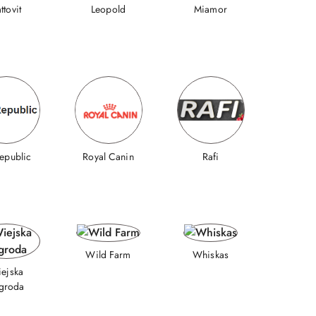
ttovit
Leopold
Miamor
epublic
Royal Canin
Rafi
Wild Farm
Whiskas
ejska
groda