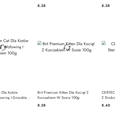
Kurczakiem 100g
100g
8.38
8.38
Cena:
Cena:
 KOSZYKA
DO KOSZYKA
t Dla Kotów
Brit Premium Kitten Dla Kociąt Z
CERTECH
owiną I Groszkiem
Kurczakiem W Sosie 100g
Z Drobi
8.38
8.40
Cena:
Cena: