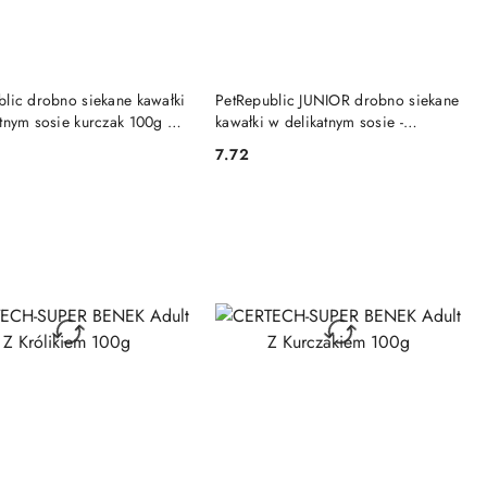
DO KOSZYKA
DO KOSZYKA
blic drobno siekane kawałki
PetRepublic JUNIOR drobno siekane
tnym sosie kurczak 100g dla
kawałki w delikatnym sosie -
cielęcina 100g dla psa
7.72
Cena: