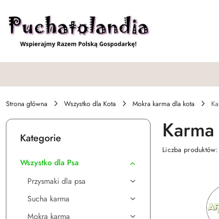
Przejdź do treści głównej
Przejdź do wyszukiwarki
Przejdź do moje konto
Przejdź do menu głównego
Przejdź do stopki
Strona główna
Wszystko dla Kota
Mokra karma dla kota
Ka
Karma 
Kategorie
Liczba produktów
Wszystko dla Psa
Przysmaki dla psa
Sucha karma
Mokra karma