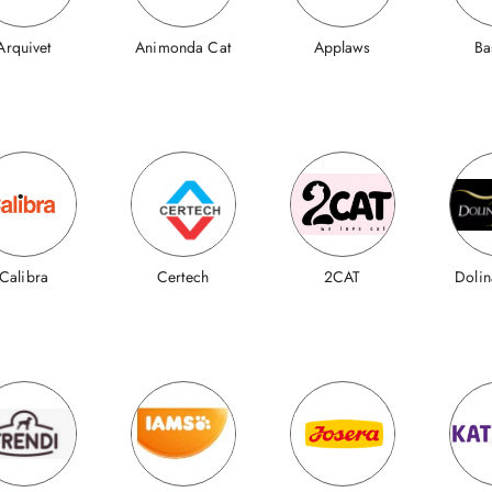
Arquivet
Animonda Cat
Applaws
Ba
Calibra
Certech
2CAT
Dolin