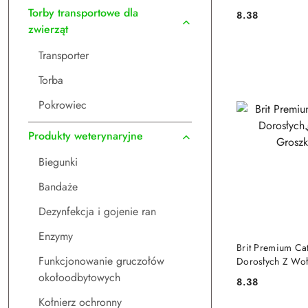
Torby transportowe dla
8.38
Cena:
zwierząt
Transporter
Torba
Pokrowiec
Produkty weterynaryjne
Biegunki
Bandaże
Dezynfekcja i gojenie ran
Enzymy
DO
Brit Premium Ca
Funkcjonowanie gruczołów
Dorosłych Z Woł
100g
okołoodbytowych
8.38
Cena:
Kołnierz ochronny