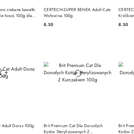
 KOSZYKA
DO KOSZYKA
bno siekane kawałki
CERTECH-SUPER BENEK Adult Cats
CERTEC
ie łosoś 100g dla
Wołowina 100g
Króliki
8.30
8.30
Cena:
Cena:
 KOSZYKA
DO KOSZYKA
t Adult Dorsz 100g
Brit Premium Cat Dla Dorosłych
Brit Pr
Kotów Sterylizowanych Z
Kotów Z