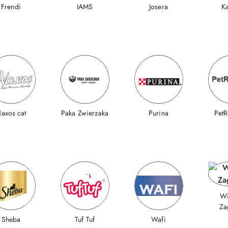
Frendi
IAMS
Josera
Ka
axos cat
Paka Zwierzaka
Purina
PetR
Wi
Za
Sheba
Tuf Tuf
Wafi