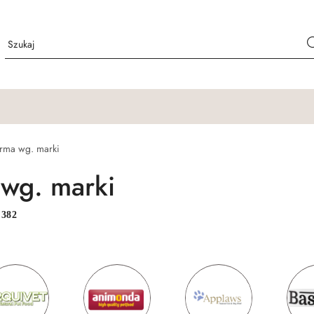
rma wg. marki
wg. marki
:
382