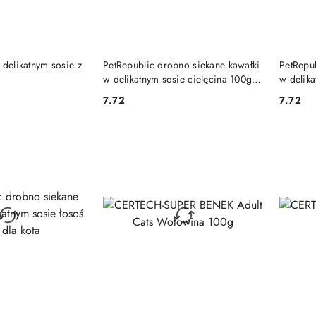
 KOSZYKA
DO KOSZYKA
 delikatnym sosie z
PetRepublic drobno siekane kawałki
PetRepu
g
w delikatnym sosie cielęcina 100g
w delika
dla kota
kota
7.72
7.72
Cena:
Cena: