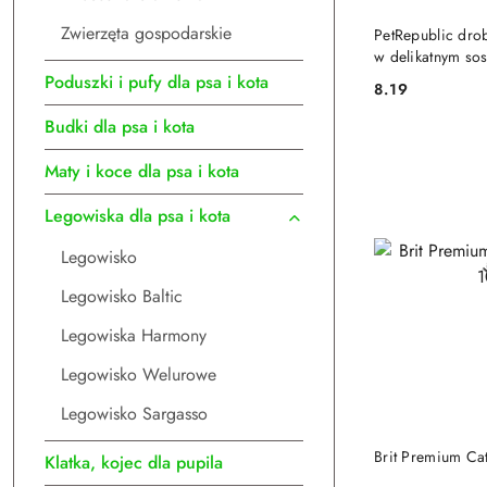
DO
Zwierzęta gospodarskie
PetRepublic dro
w delikatnym sos
kota
Poduszki i pufy dla psa i kota
8.19
Cena:
Budki dla psa i kota
Maty i koce dla psa i kota
Legowiska dla psa i kota
Legowisko
Legowisko Baltic
Legowiska Harmony
Legowisko Welurowe
Legowisko Sargasso
DO
Brit Premium Ca
Klatka, kojec dla pupila