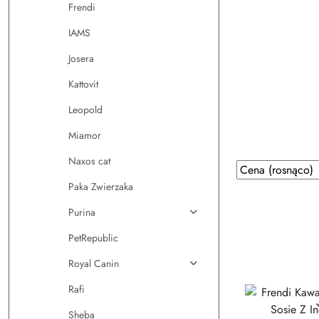
Frendi
IAMS
Josera
Kattovit
Leopold
Miamor
Naxos cat
Zastosowano
Sortuj
według
sortowanie:
Paka Zwierzaka
Cena
Purina
(rosnąco).
PetRepublic
Royal Canin
Rafi
Sheba