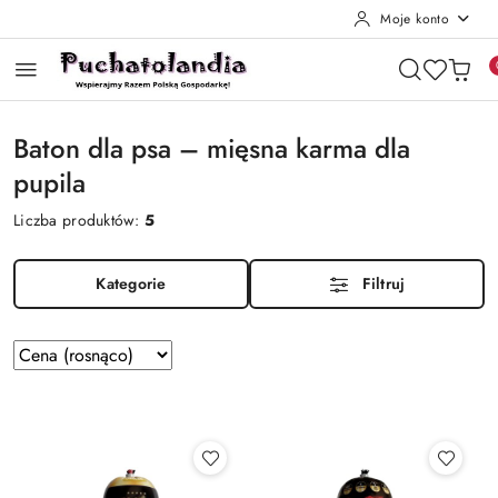
Moje konto
Przejdź do treści głównej
Przejdź do wyszukiwarki
Przejdź do moje konto
Przejdź do menu głównego
Przejdź do stopki
Baton dla psa – mięsna karma dla
pupila
Liczba produktów:
5
Kategorie
Filtruj
Zastosowano
Sortuj
według
sortowanie:
Cena
(rosnąco).