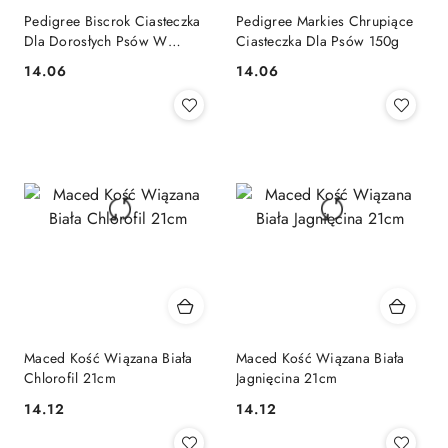
Pedigree Biscrok Ciasteczka
Pedigree Markies Chrupiące
Dla Dorosłych Psów W
Ciasteczka Dla Psów 150g
Kształcie Kostek Z Jagnięciną,
14.06
14.06
Cena:
Cena:
Kurczakiem I Wołowiną 200g
Maced Kość Wiązana Biała
Maced Kość Wiązana Biała
Chlorofil 21cm
Jagnięcina 21cm
14.12
14.12
Cena:
Cena: