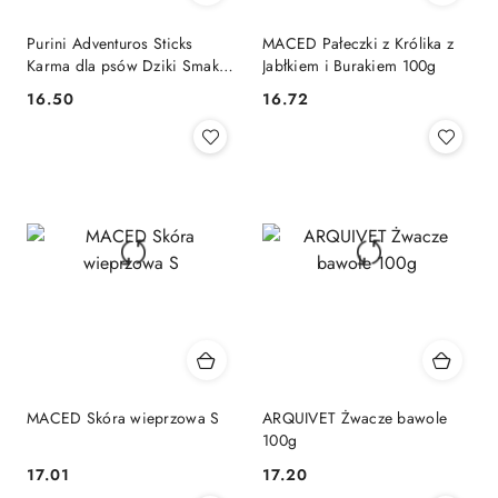
Purini Adventuros Sticks
MACED Pałeczki z Królika z
Karma dla psów Dziki Smak
Jabłkiem i Burakiem 100g
Bawoła 120g
16.50
16.72
Cena:
Cena:
MACED Skóra wieprzowa S
ARQUIVET Żwacze bawole
100g
17.01
17.20
Cena:
Cena: