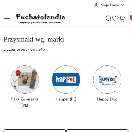
Moje konto
Przejdź do treści głównej
Przejdź do wyszukiwarki
Przejdź do moje konto
Przejdź do menu głównego
Przejdź do stopki
Przysmaki wg. marki
Liczba produktów:
545
Paka Zwierzaka
Happet (PL)
Happy Dog
(PL)