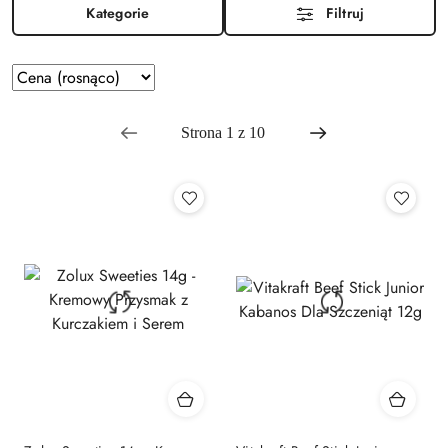
Kategorie
Filtruj
Zastosowano
Sortuj
sortowanie:
według
Cena
(rosnąco).