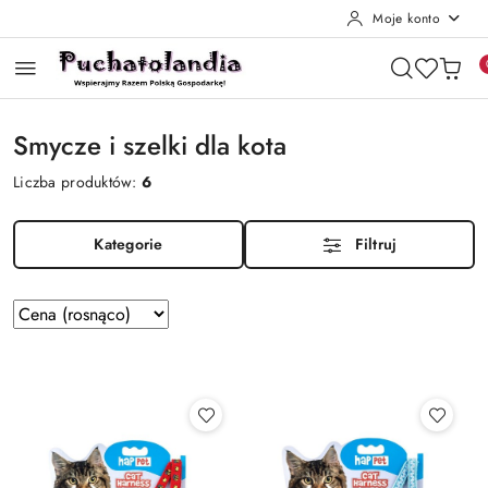
Moje konto
Przejdź do treści głównej
Przejdź do wyszukiwarki
Przejdź do moje konto
Przejdź do menu głównego
Przejdź do stopki
Smycze i szelki dla kota
Liczba produktów:
6
Kategorie
Filtruj
Zastosowano
Sortuj
według
sortowanie:
Cena
(rosnąco).