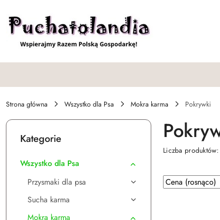
Przejdź do treści głównej
Przejdź do wyszukiwarki
Przejdź do moje konto
Przejdź do menu głównego
Przejdź do stopki
Strona główna
Wszystko dla Psa
Mokra karma
Pokrywki
Pokryw
Kategorie
Liczba produktów
Wszystko dla Psa
Zastosowano
Sortuj
Przysmaki dla psa
według
sortowanie:
Sucha karma
Cena
(rosnąco).
Mokra karma