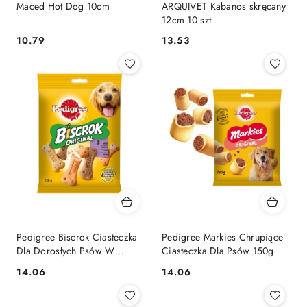
Maced Hot Dog 10cm
ARQUIVET Kabanos skręcany
12cm 10 szt
10.79
13.53
Cena:
Cena:
Pedigree Biscrok Ciasteczka
Pedigree Markies Chrupiące
Dla Dorosłych Psów W
Ciasteczka Dla Psów 150g
Kształcie Kostek Z Jagnięciną,
14.06
14.06
Cena:
Cena:
Kurczakiem I Wołowiną 200g