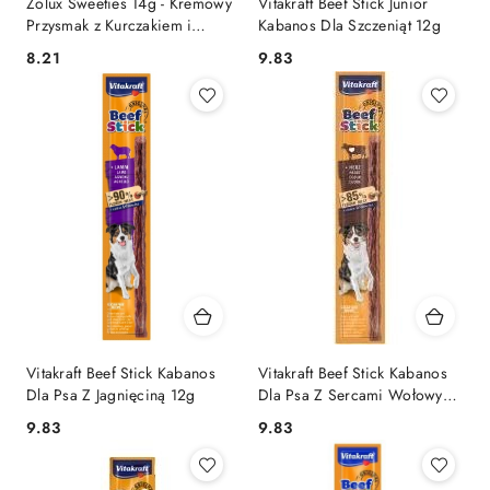
Zolux Sweeties 14g - Kremowy
Vitakraft Beef Stick Junior
Przysmak z Kurczakiem i
Kabanos Dla Szczeniąt 12g
Serem
8.21
9.83
Cena:
Cena:
Vitakraft Beef Stick Kabanos
Vitakraft Beef Stick Kabanos
Dla Psa Z Jagnięciną 12g
Dla Psa Z Sercami Wołowymi
12g
9.83
9.83
Cena:
Cena: