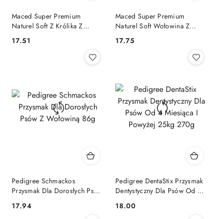
Maced Super Premium
Maced Super Premium
Naturel Soft Z Królika Z
Naturel Soft Wołowina Z
Rozmarynem 100g
Oregano 100g
17.51
17.75
Cena:
Cena:
Pedigree Schmackos
Pedigree DentaStix Przysmak
Przysmak Dla Dorosłych Psów
Dentystyczny Dla Psów Od 4
Z Wołowiną 86g
Miesiąca I Powyżej 25kg
17.94
18.00
Cena:
Cena:
270g