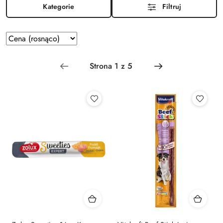
Kategorie
Filtruj
Zastosowano
Sortuj
według
sortowanie:
Cena
(rosnąco).