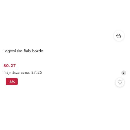
Legowisko Baly bordo
80.27
Cena
Najniższa
Najniższa cena:
87.25
promocyjna:
cena
-8%
z
30
dni
przed
obniżką