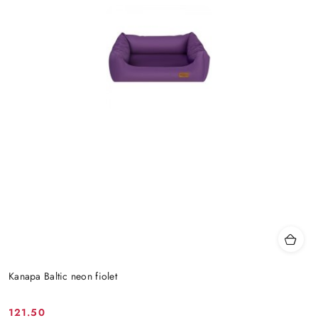
Kanapa Baltic neon fiolet
121.50