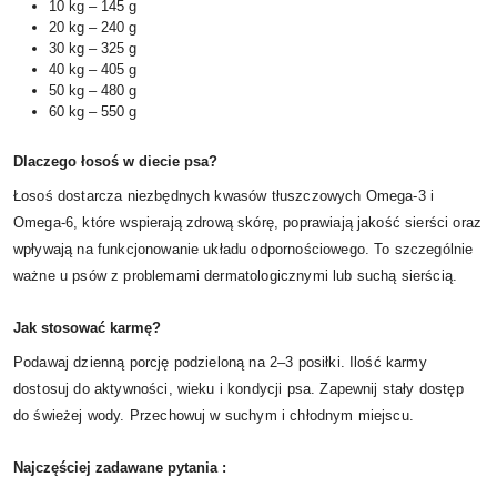
10 kg – 145 g
20 kg – 240 g
30 kg – 325 g
40 kg – 405 g
50 kg – 480 g
60 kg – 550 g
Dlaczego łosoś w diecie psa?
Łosoś dostarcza niezbędnych kwasów tłuszczowych Omega-3 i
Omega-6, które wspierają zdrową skórę, poprawiają jakość sierści oraz
wpływają na funkcjonowanie układu odpornościowego. To szczególnie
ważne u psów z problemami dermatologicznymi lub suchą sierścią.
Jak stosować karmę?
Podawaj dzienną porcję podzieloną na 2–3 posiłki. Ilość karmy
dostosuj do aktywności, wieku i kondycji psa. Zapewnij stały dostęp
do świeżej wody. Przechowuj w suchym i chłodnym miejscu.
Najczęściej zadawane pytania :