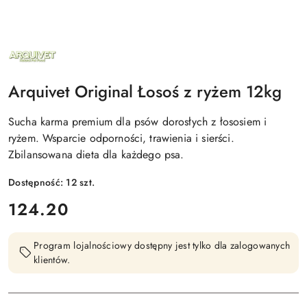
NAZWA
PRODUCENTA:
ARQUIVET
Arquivet Original Łosoś z ryżem 12kg
Sucha karma premium dla psów dorosłych z łososiem i
ryżem. Wsparcie odporności, trawienia i sierści.
Zbilansowana dieta dla każdego psa.
Dostępność:
12
szt.
cena:
124.20
Program lojalnościowy dostępny jest tylko dla zalogowanych
klientów.