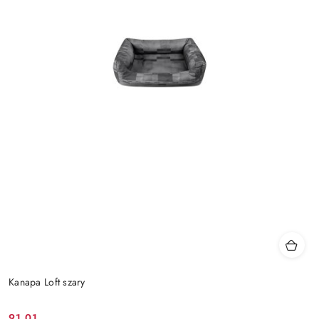
Kanapa Loft szary
91.01