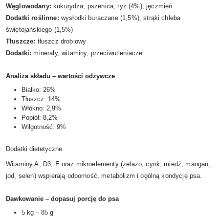
Węglowodany:
kukurydza, pszenica, ryż (4%), jęczmień
Dodatki roślinne:
wysłodki buraczane (1,5%), strąki chleba
świętojańskiego (1,5%)
Tłuszcze:
tłuszcz drobiowy
Dodatki:
minerały, witaminy, przeciwutleniacze
Analiza składu – wartości odżywcze
Białko: 26%
Tłuszcz: 14%
Włókno: 2,9%
Popiół: 8,2%
Wilgotność: 9%
Dodatki dietetyczne
Witaminy A, D3, E oraz mikroelementy (żelazo, cynk, miedź, mangan,
jod, selen) wspierają odporność, metabolizm i ogólną kondycję psa.
Dawkowanie – dopasuj porcję do psa
5 kg – 85 g