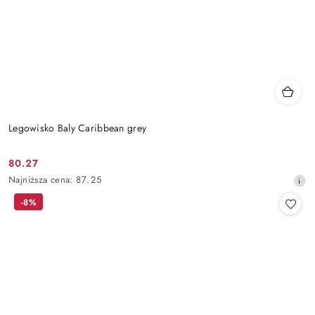
Legowisko Baly Caribbean grey
80.27
Cena
Najniższa
Najniższa cena:
87.25
promocyjna:
cena
-8%
z
30
dni
przed
obniżką