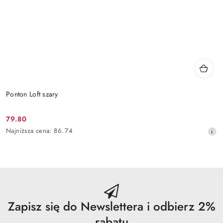
Ponton Loft szary
79.80
Cena
Najniższa
Najniższa cena:
86.74
promocyjna:
cena
z
30
dni
przed
obniżką
Zapisz się do Newslettera i odbierz 2%
rabatu