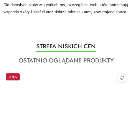
Dla dorosłych psów wszystkich ras, szczególnie tych, które potrzebują
wsparcia skóry i sierści oraz dobrze tolerują karmy zawierające zboża.
Produkty
STREFA NISKICH CEN
Pomiń karuzelę produktów
o
Produkty
OSTATNIO OGLĄDANE PRODUKTY
statusie:
o
statusie:
-13%