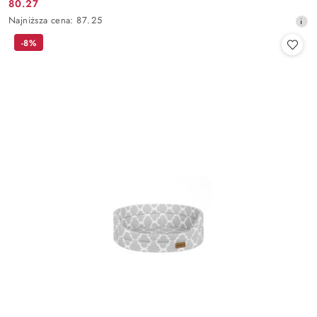
80.27
Cena
Najniższa
Najniższa cena:
87.25
promocyjna:
cena
-8%
z
30
dni
przed
obniżką