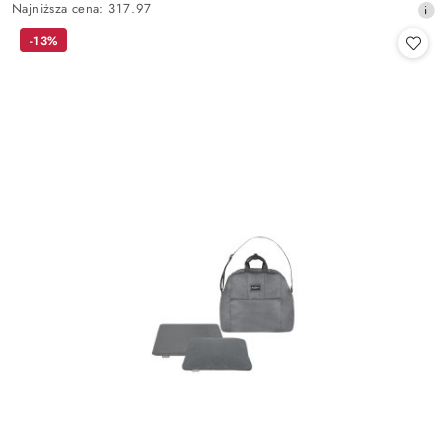
Najniższa
Najniższa cena:
317.97
promocyjna:
cena
-13%
z
30
dni
przed
obniżką