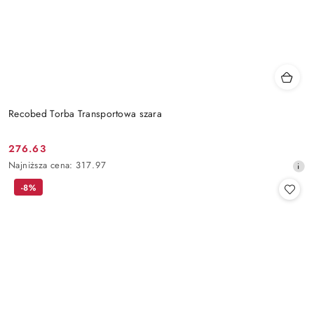
Recobed Torba Transportowa szara
276.63
Cena
Najniższa
Najniższa cena:
317.97
promocyjna:
cena
-8%
z
30
dni
przed
obniżką