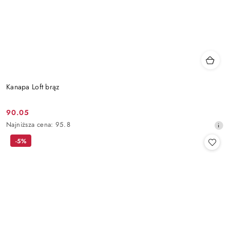
Kanapa Loft brąz
90.05
Cena
Najniższa
Najniższa cena:
95.8
promocyjna:
cena
-5%
z
30
dni
przed
obniżką