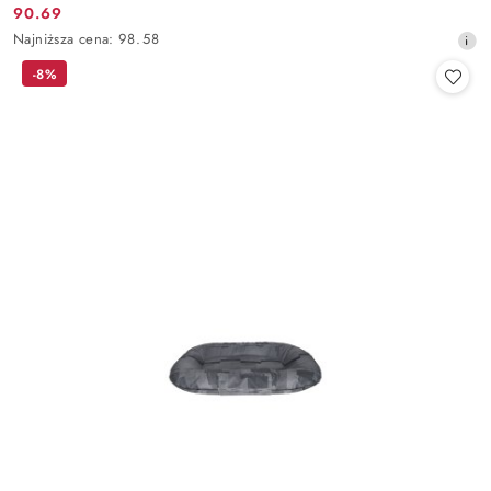
90.69
Cena
Najniższa
Najniższa cena:
98.58
promocyjna:
cena
-8%
z
30
dni
przed
obniżką