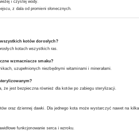
eżej i czystej wody.
scu, z dala od promieni słonecznych.
 wszystkich kotów dorosłych?
rosłych kotach wszystkich ras.
ztuczne wzmacniacze smaku?
adnikach, uzupełnionych niezbędnymi witaminami i minerałami.
sterylizowanym?
 że jest bezpieczna również dla kotów po zabiegu sterylizacji.
tów oraz dziennej dawki. Dla jednego kota może wystarczyć nawet na kilka
awidłowe funkcjonowanie serca i wzroku.