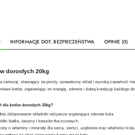
U
INFORMACJE DOT. BEZPIECZEŃSTWA
OPINIE (0)
ów dorosłych 20kg
a zwierząt, stawiający na prosty, sprawdzony skład i wysoką zawartość mi
niowe kotów, zapewniając im energię, zdrowie i dobrą kondycję każdego dn
 dla kotów dorosłych 20kg?
nio zbilansowane składniki odżywcze wspierające zdrowie kota.
ródło białka, tauryny i kwasów tłuszczowych.
ny o witaminy i minerały dla serca, sierści, uzębienia oraz witalności kota
a wpływa na chęć spożywania karmy przez koty.