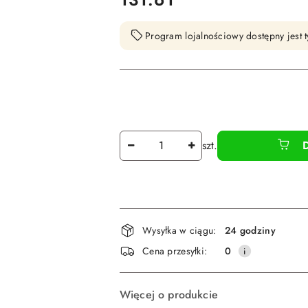
Program lojalnościowy dostępny jest t
Ilość
szt.
Dostępność
Wysyłka w ciągu:
24 godziny
i
Cena przesyłki:
0
dostawa
Więcej o produkcie