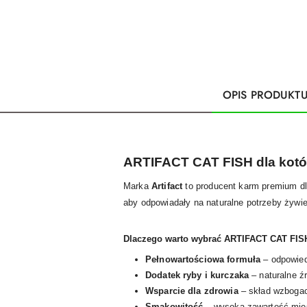
OPIS PRODUKT
ARTIFACT CAT FISH dla kot
Marka
Artifact
to producent karm premium dl
aby odpowiadały na naturalne potrzeby żywie
Dlaczego warto wybrać ARTIFACT CAT FISH
Pełnowartościowa formuła
– odpowied
Dodatek ryby i kurczaka
– naturalne ź
Wsparcie dla zdrowia
– skład wzbogaco
Smakowitość
– wysoka zawartość mięs