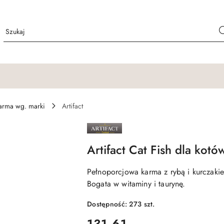
arma wg. marki
Artifact
NAZWA
PRODUCENTA:
ARTIFACT
Artifact Cat Fish dla kot
Pełnoporcjowa karma z rybą i kurczakie
Bogata w witaminy i taurynę.
Dostępność:
273
szt.
cena:
131.61