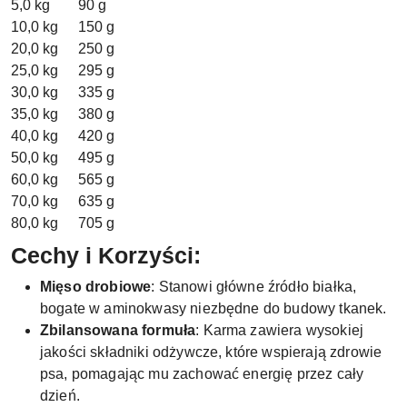
5,0 kg
90 g
10,0 kg
150 g
20,0 kg
250 g
25,0 kg
295 g
30,0 kg
335 g
35,0 kg
380 g
40,0 kg
420 g
50,0 kg
495 g
60,0 kg
565 g
70,0 kg
635 g
80,0 kg
705 g
Cechy i Korzyści:
Mięso drobiowe
: Stanowi główne źródło białka,
bogate w aminokwasy niezbędne do budowy tkanek.
Zbilansowana formuła
: Karma zawiera wysokiej
jakości składniki odżywcze, które wspierają zdrowie
psa, pomagając mu zachować energię przez cały
dzień.