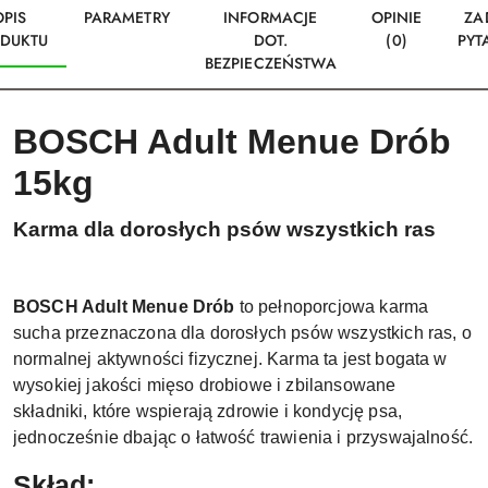
OPIS
PARAMETRY
INFORMACJE
OPINIE
ZA
DUKTU
DOT.
(0)
PYT
BEZPIECZEŃSTWA
BOSCH Adult Menue Drób
15kg
Karma dla dorosłych psów
wszystkich ras
BOSCH Adult Menue Drób
to pełnoporcjowa karma
sucha przeznaczona dla dorosłych psów wszystkich ras, o
normalnej aktywności fizycznej. Karma ta jest bogata w
wysokiej jakości mięso drobiowe i zbilansowane
składniki, które wspierają zdrowie i kondycję psa,
jednocześnie dbając o łatwość trawienia i przyswajalność.
Skład: