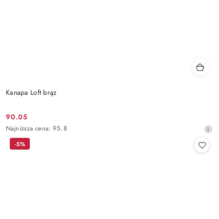
Kanapa Loft brąz
90.05
Cena
Najniższa
Najniższa cena:
95.8
promocyjna:
cena
-5%
z
30
dni
przed
obniżką