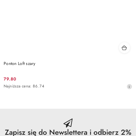
Ponton Loft szary
79.80
Cena
Najniższa
Najniższa cena:
86.74
promocyjna:
cena
z
30
dni
przed
obniżką
Zapisz się do Newslettera i odbierz 2%