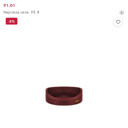
91.01
Cena
Najniższa
Najniższa cena:
95.8
promocyjna:
cena
-8%
z
30
dni
przed
obniżką