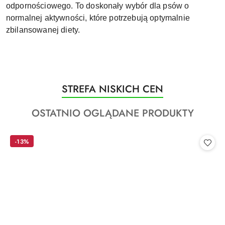
odpornościowego. To doskonały wybór dla psów o
normalnej aktywności, które potrzebują optymalnie
zbilansowanej diety.
Produkty
STREFA NISKICH CEN
Pomiń karuzelę produktów
o
Produkty
OSTATNIO OGLĄDANE PRODUKTY
statusie:
o
statusie:
-13%