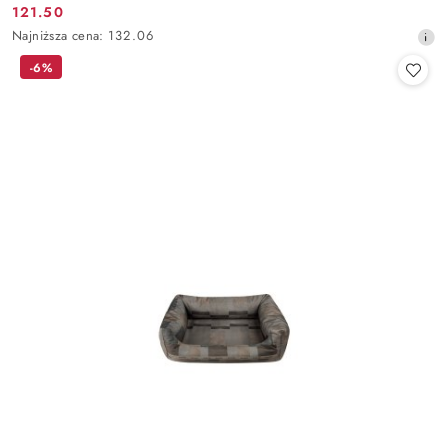
121.50
Cena
Najniższa
Najniższa cena:
132.06
promocyjna:
cena
-6%
z
30
dni
przed
obniżką