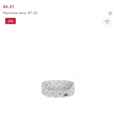
80.27
Cena
Najniższa
Najniższa cena:
87.25
promocyjna:
cena
-8%
z
30
dni
przed
obniżką