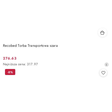
Recobed Torba Transportowa szara
276.63
Cena
Najniższa
Najniższa cena:
317.97
promocyjna:
cena
-8%
z
30
dni
przed
obniżką