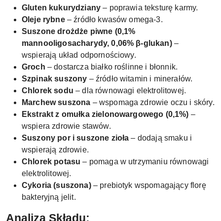
Gluten kukurydziany
– poprawia teksturę karmy.
Oleje rybne
– źródło kwasów omega-3.
Suszone drożdże piwne (0,1%
mannooligosacharydy, 0,06% β-glukan)
–
wspierają układ odpornościowy.
Groch
– dostarcza białko roślinne i błonnik.
Szpinak suszony
– źródło witamin i minerałów.
Chlorek sodu
– dla równowagi elektrolitowej.
Marchew suszona
– wspomaga zdrowie oczu i skóry.
Ekstrakt z omułka zielonowargowego (0,1%)
–
wspiera zdrowie stawów.
Suszony por i suszone zioła
– dodają smaku i
wspierają zdrowie.
Chlorek potasu
– pomaga w utrzymaniu równowagi
elektrolitowej.
Cykoria (suszona)
– prebiotyk wspomagający florę
bakteryjną jelit.
Analiza Składu: