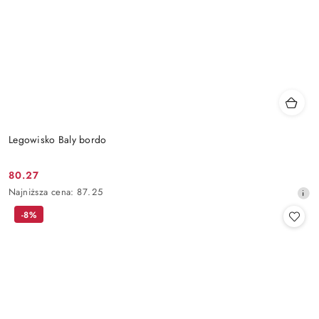
Legowisko Baly bordo
80.27
Cena
Najniższa
Najniższa cena:
87.25
promocyjna:
cena
-8%
z
30
dni
przed
obniżką