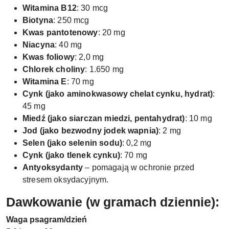
Witamina B12
: 30 mcg
Biotyna
: 250 mcg
Kwas pantotenowy
: 20 mg
Niacyna
: 40 mg
Kwas foliowy
: 2,0 mg
Chlorek choliny
: 1.650 mg
Witamina E
: 70 mg
Cynk (jako aminokwasowy chelat cynku, hydrat)
:
45 mg
Miedź (jako siarczan miedzi, pentahydrat)
: 10 mg
Jod (jako bezwodny jodek wapnia)
: 2 mg
Selen (jako selenin sodu)
: 0,2 mg
Cynk (jako tlenek cynku)
: 70 mg
Antyoksydanty
– pomagają w ochronie przed
stresem oksydacyjnym.
Dawkowanie (w gramach dziennie):
Waga psa
gram/dzień