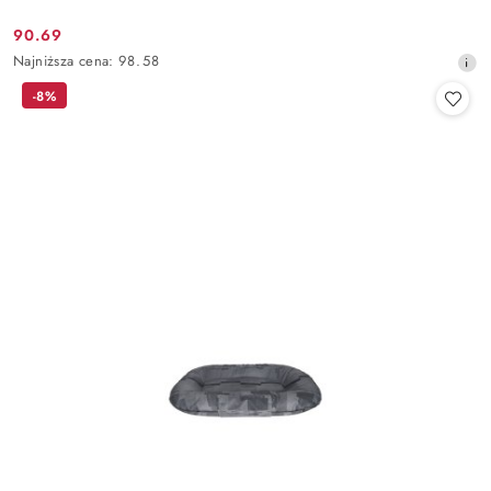
90.69
Cena
Najniższa
Najniższa cena:
98.58
promocyjna:
cena
-8%
z
30
dni
przed
obniżką