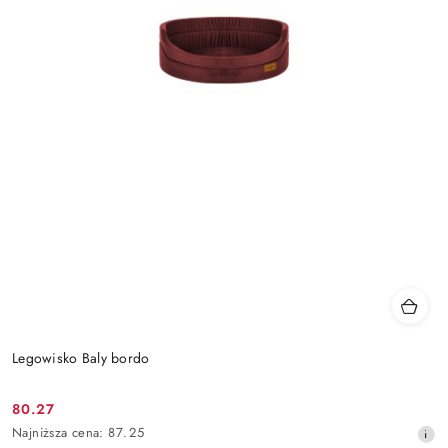
Legowisko Baly bordo
80.27
Cena
Najniższa
Najniższa cena:
87.25
promocyjna: