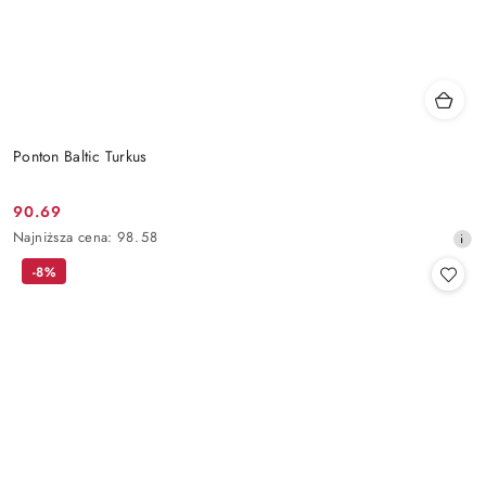
Ponton Baltic Turkus
90.69
Cena
Najniższa
Najniższa cena:
98.58
promocyjna:
cena
-8%
z
30
dni
przed
obniżką