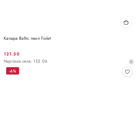
Kanapa Baltic neon fiolet
121.50
Cena
Najniższa
Najniższa cena:
132.06
promocyjna:
cena
-6%
z
30
dni
przed
obniżką