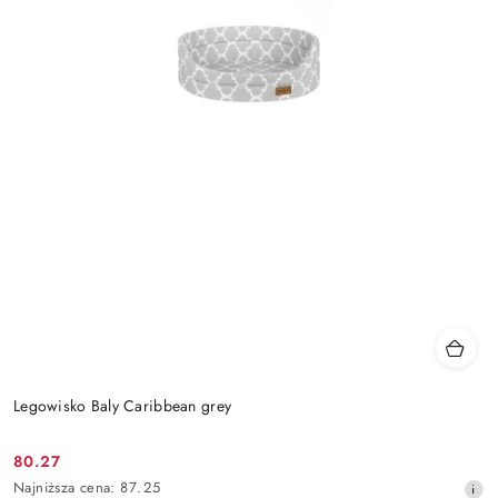
Legowisko Baly Caribbean grey
80.27
Cena
Najniższa
Najniższa cena:
87.25