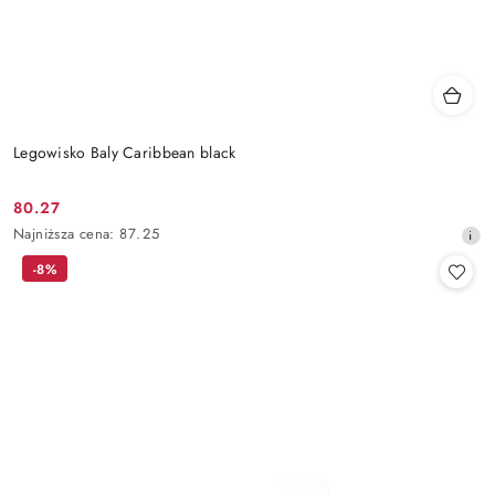
Legowisko Baly Caribbean black
80.27
Cena
Najniższa
Najniższa cena:
87.25
promocyjna:
cena
-8%
z
30
dni
przed
obniżką