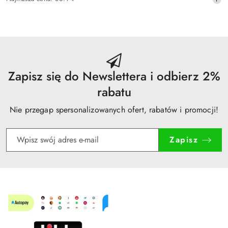
promocyjna:
cena
z
30
dni
przed
obniżką
Zapisz się do Newslettera i odbierz 2%
rabatu
Nie przegap spersonalizowanych ofert, rabatów i promocji!
Zapisz