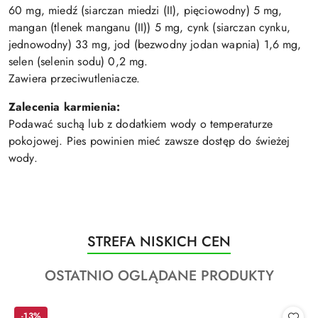
60 mg, miedź (siarczan miedzi (II), pięciowodny) 5 mg,
mangan (tlenek manganu (II)) 5 mg, cynk (siarczan cynku,
jednowodny) 33 mg, jod (bezwodny jodan wapnia) 1,6 mg,
selen (selenin sodu) 0,2 mg.
Zawiera przeciwutleniacze.
Zalecenia karmienia:
Podawać suchą lub z dodatkiem wody o temperaturze
pokojowej. Pies powinien mieć zawsze dostęp do świeżej
wody.
Produkty
STREFA NISKICH CEN
Pomiń karuzelę produktów
o
Produkty
OSTATNIO OGLĄDANE PRODUKTY
statusie:
o
statusie:
-13%