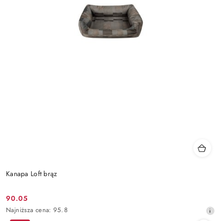
Kanapa Loft brąz
90.05
Cena
Najniższa
Najniższa cena:
95.8
promocyjna:
cena