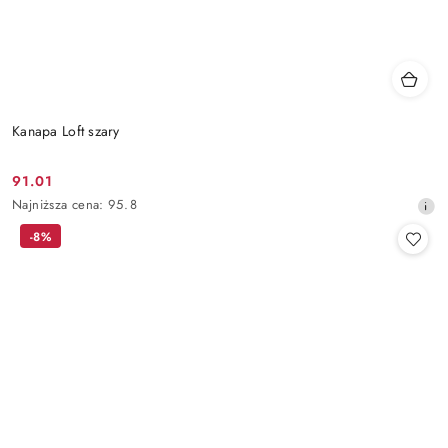
Kanapa Loft szary
91.01
Cena
Najniższa
Najniższa cena:
95.8
promocyjna:
cena
-8%
z
30
dni
przed
obniżką