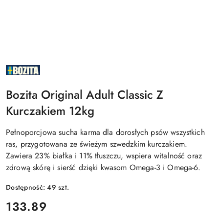
NAZWA
PRODUCENTA:
BOZITA
Bozita Original Adult Classic Z
Kurczakiem 12kg
Pełnoporcjowa sucha karma dla dorosłych psów wszystkich
ras, przygotowana ze świeżym szwedzkim kurczakiem.
Zawiera 23% białka i 11% tłuszczu, wspiera witalność oraz
zdrową skórę i sierść dzięki kwasom Omega-3 i Omega-6.
Dostępność:
49
szt.
cena:
133.89