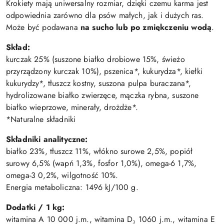
Krokiety mają uniwersalny rozmiar, dzięki czemu karma jest
odpowiednia zarówno dla psów małych, jak i dużych ras.
Może być podawana
na sucho lub po zmiękczeniu wodą
.
Skład:
kurczak 25% (suszone białko drobiowe 15%, świeżo
przyrządzony kurczak 10%), pszenica*, kukurydza*, kiełki
kukurydzy*, tłuszcz kostny, suszona pulpa buraczana*,
hydrolizowane białko zwierzęce, mączka rybna, suszone
białko wieprzowe, minerały, drożdże*.
*Naturalne składniki
Składniki analityczne:
białko 23%, tłuszcz 11%, włókno surowe 2,5%, popiół
surowy 6,5% (wapń 1,3%, fosfor 1,0%), omega-6 1,7%,
omega-3 0,2%, wilgotność 10%.
Energia metaboliczna: 1496 kJ/100 g.
Dodatki / 1 kg:
witamina A 10 000 j.m., witamina D₃ 1060 j.m., witamina E