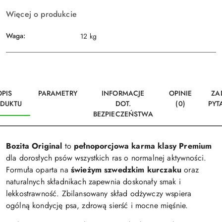
Więcej o produkcie
Waga:
12 kg
OPIS
PARAMETRY
INFORMACJE
OPINIE
ZA
DUKTU
DOT.
(0)
PYT
BEZPIECZEŃSTWA
Bozita Original
to
pełnoporcjowa karma klasy Premium
dla dorosłych psów wszystkich ras o normalnej aktywności.
Formuła oparta na
świeżym szwedzkim kurczaku
oraz
naturalnych składnikach zapewnia doskonały smak i
lekkostrawność. Zbilansowany skład odżywczy wspiera
ogólną kondycję psa, zdrową sierść i mocne mięśnie.