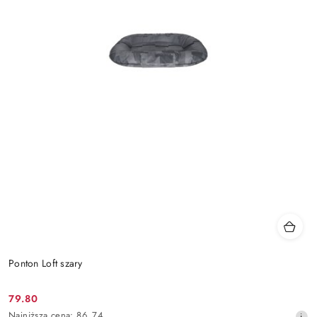
Ponton Loft szary
79.80
Cena
Najniższa
Najniższa cena:
86.74