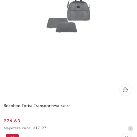
Recobed Torba Transportowa szara
276.63
Cena
Najniższa
Najniższa cena:
317.97
promocyjna:
cena