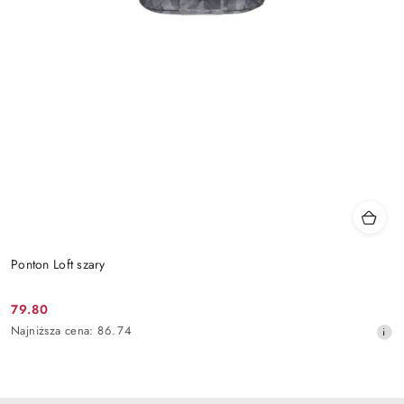
Ponton Loft szary
79.80
Cena
Najniższa
Najniższa cena:
86.74
promocyjna:
cena
z
30
dni