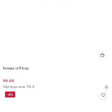
Kanapa Loft brąz
90.05
Cena
Najniższa
Najniższa cena:
95.8
promocyjna:
cena
-5%
z
30
dni
przed