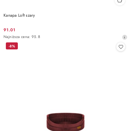
Kanapa Loft szary
91.01
Cena
Najniższa
Najniższa cena:
95.8
promocyjna:
cena
-8%
z
30
dni
przed
obniżką