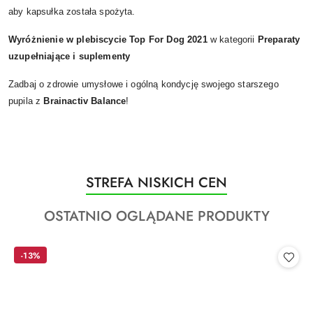
aby kapsułka została spożyta.
Wyróżnienie w plebiscycie Top For Dog 2021
w kategorii
Preparaty
uzupełniające i suplementy
Zadbaj o zdrowie umysłowe i ogólną kondycję swojego starszego
pupila z
Brainactiv Balance
!
Produkty
STREFA NISKICH CEN
Pomiń karuzelę produktów
o
Produkty
OSTATNIO OGLĄDANE PRODUKTY
statusie:
o
statusie:
-13%