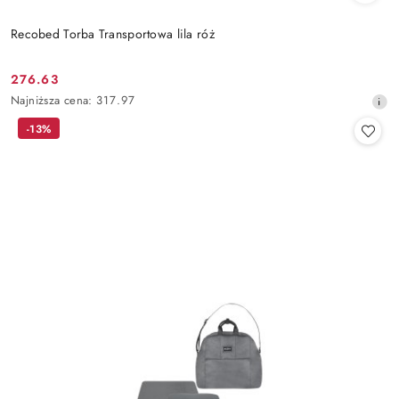
Recobed Torba Transportowa lila róż
276.63
Cena
Najniższa
Najniższa cena:
317.97
promocyjna:
cena
-13%
z
30
dni
przed
obniżką