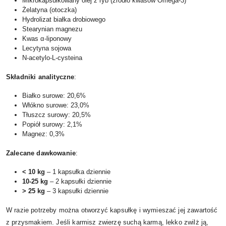
Mikrokapsułkowany olej z ryb (źródło kwasów Omega-3)
Żelatyna (otoczka)
Hydrolizat białka drobiowego
Stearynian magnezu
Kwas α-liponowy
Lecytyna sojowa
N-acetylo-L-cysteina
Składniki analityczne
:
Białko surowe: 20,6%
Włókno surowe: 23,0%
Tłuszcz surowy: 20,5%
Popiół surowy: 2,1%
Magnez: 0,3%
Zalecane dawkowanie
:
< 10 kg
– 1 kapsułka dziennie
10-25 kg
– 2 kapsułki dziennie
> 25 kg
– 3 kapsułki dziennie
W razie potrzeby można otworzyć kapsułkę i wymieszać jej zawartość
z przysmakiem. Jeśli karmisz zwierzę suchą karmą, lekko zwilż ją,