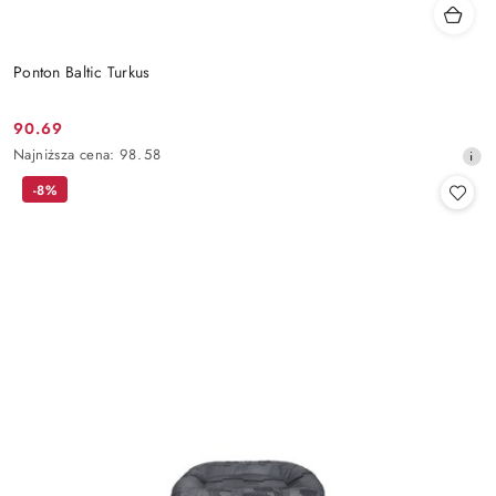
Ponton Baltic Turkus
90.69
Cena
Najniższa
Najniższa cena:
98.58
promocyjna:
cena
-8%
z
30
dni
przed
obniżką