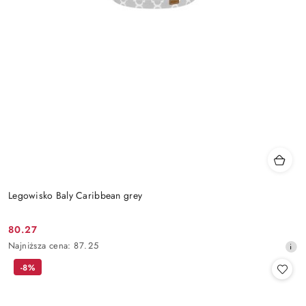
Legowisko Baly Caribbean grey
80.27
Cena
Najniższa
Najniższa cena:
87.25
promocyjna:
cena
-8%
z
30
dni