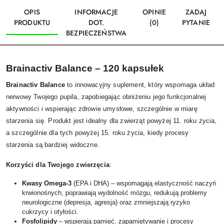
OPIS
INFORMACJE
OPINIE
ZADAJ
PRODUKTU
DOT.
(0)
PYTANIE
BEZPIECZEŃSTWA
Brainactiv Balance – 120 kapsułek
Brainactiv Balance
to innowacyjny suplement, który wspomaga układ
nerwowy Twojego pupila, zapobiegając obniżeniu jego funkcjonalnej
aktywności i wspierając zdrowie umysłowe, szczególnie w miarę
starzenia się. Produkt jest idealny dla zwierząt powyżej 11. roku życia,
a szczególnie dla tych powyżej 15. roku życia, kiedy procesy
starzenia są bardziej widoczne.
Korzyści dla Twojego zwierzęcia
:
Kwasy Omega-3
(EPA i DHA) – wspomagają elastyczność naczyń
krwionośnych, poprawiają wydolność mózgu, redukują problemy
neurologiczne (depresja, agresja) oraz zmniejszają ryzyko
cukrzycy i otyłości.
Fosfolipidy
– wspierają pamięć, zapamiętywanie i procesy