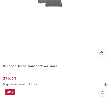
Recobed Torba Transportowa szara
276.63
Cena
Najniższa
Najniższa cena:
317.97
promocyjna:
cena
-8%
z
30
dni
przed
obniżką