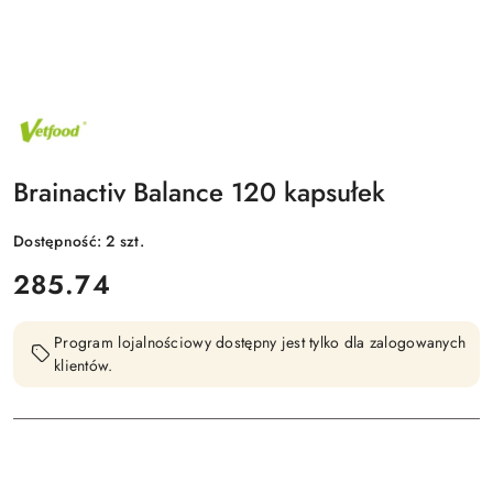
NAZWA
PRODUCENTA:
VETFOOD
Brainactiv Balance 120 kapsułek
Dostępność:
2
szt.
cena:
285.74
Program lojalnościowy dostępny jest tylko dla zalogowanych
klientów.