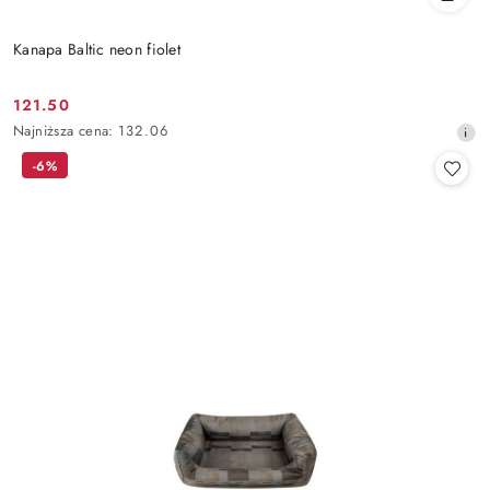
Kanapa Baltic neon fiolet
121.50
Cena
Najniższa
Najniższa cena:
132.06
promocyjna:
cena
-6%
z
30
dni
przed
obniżką