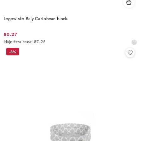
Legowisko Baly Caribbean black
80.27
Cena
Najniższa
Najniższa cena:
87.25
promocyjna:
cena
-8%
z
30
dni
przed
obniżką