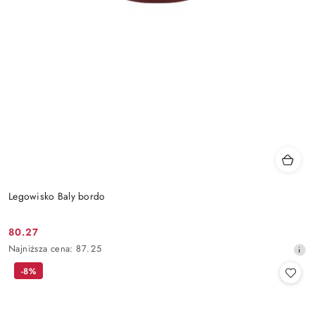
Legowisko Baly bordo
80.27
Cena
Najniższa
Najniższa cena:
87.25
promocyjna:
cena
-8%
z
30
dni
przed