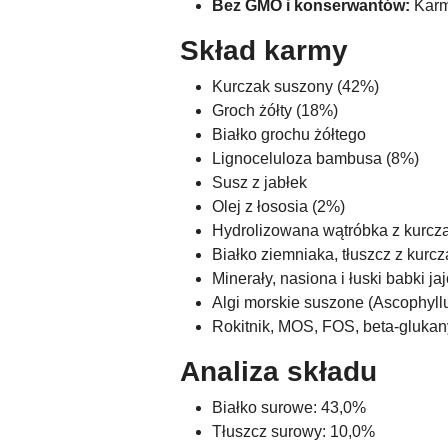
Bez GMO i konserwantów:
Karma
Skład karmy
Kurczak suszony (42%)
Groch żółty (18%)
Białko grochu żółtego
Lignoceluloza bambusa (8%)
Susz z jabłek
Olej z łososia (2%)
Hydrolizowana wątróbka z kurcz
Białko ziemniaka, tłuszcz z kurc
Minerały, nasiona i łuski babki ja
Algi morskie suszone (Ascophyl
Rokitnik, MOS, FOS, beta-glukan
Analiza składu
Białko surowe: 43,0%
Tłuszcz surowy: 10,0%