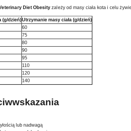
Veterinary Diet Obesity
zależy od masy ciała kota i celu żywi
 (g/dzień)
Utrzymanie masy ciała (g/dzień)
60
75
80
90
95
110
120
140
eciwwskazania
tyłością lub nadwagą