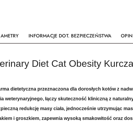
RAMETRY
INFORMACJE DOT. BEZPIECZEŃSTWA
OPINI
terinary Diet Cat Obesity Kurc
karma dietetyczna przeznaczona dla dorosłych kotów z nad
ia weterynaryjnego, łączy skuteczność kliniczną z natural
zpieczną redukcję masy ciała, jednocześnie utrzymując m
zakiem i groszkiem, zapewnia wysoką smakowitość oraz do