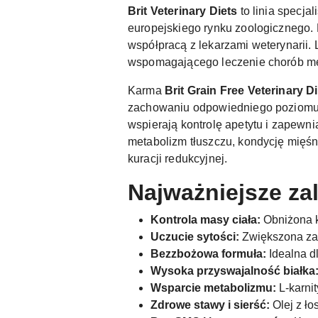
Brit Veterinary Diets
to linia specja
europejskiego rynku zoologicznego. 
współpracą z lekarzami weterynarii. 
wspomagającego leczenie chorób me
Karma
Brit Grain Free Veterinary D
zachowaniu odpowiedniego poziomu 
wspierają kontrolę apetytu i zapewn
metabolizm tłuszczu, kondycję mięś
kuracji redukcyjnej.
Najważniejsze zal
Kontrola masy ciała:
Obniżona k
Uczucie sytości:
Zwiększona zaw
Bezzbożowa formuła:
Idealna dl
Wysoka przyswajalność białka
Wsparcie metabolizmu:
L-karni
Zdrowe stawy i sierść:
Olej z ło