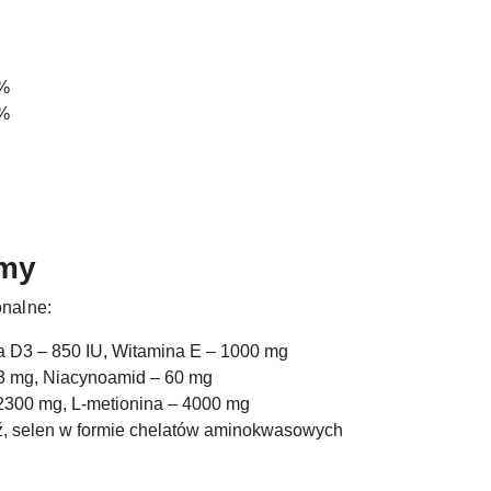
5%
0%
rmy
onalne:
a D3 – 850 IU, Witamina E – 1000 mg
 3 mg, Niacynoamid – 60 mg
 2300 mg, L-metionina – 4000 mg
dź, selen w formie chelatów aminokwasowych