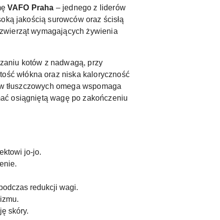
rmę
VAFO Praha
– jednego z liderów
soką jakością surowców oraz ścisłą
 zwierząt wymagających żywienia
zaniu kotów z nadwagą, przy
ość włókna oraz niska kaloryczność
wasów tłuszczowych omega wspomaga
mać osiągniętą wagę po zakończeniu
towi jo-jo.
enie.
podczas redukcji wagi.
izmu.
ję skóry.