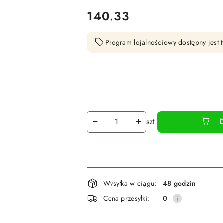
cena:
140.33
Program lojalnościowy dostępny jest t
Ilość
szt.
Dostępność
Wysyłka w ciągu:
48 godzin
i
Cena przesyłki:
0
dostawa