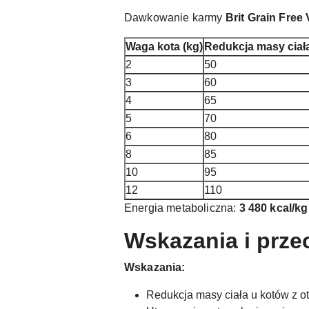
Dawkowanie karmy
Brit Grain Free 
Waga kota (kg)
Redukcja masy ciała
2
50
3
60
4
65
5
70
6
80
8
85
10
95
12
110
Energia metaboliczna:
3 480 kcal/kg
Wskazania i prz
Wskazania:
Redukcja masy ciała u kotów z o