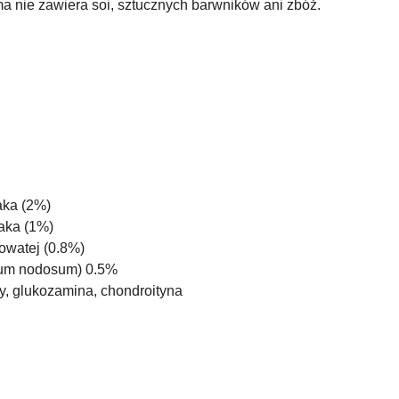
 nie zawiera soi, sztucznych barwników ani zbóż.
aka (2%)
zaka (1%)
jowatej (0.8%)
lum nodosum) 0.5%
y, glukozamina, chondroityna