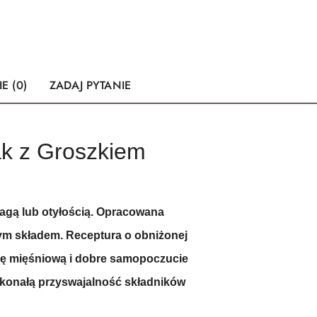
E (0)
ZADAJ PYTANIE
zak z Groszkiem
wagą lub otyłością. Opracowana
nym składem. Receptura o obniżonej
asę mięśniową i dobre samopoczucie
skonałą przyswajalność składników