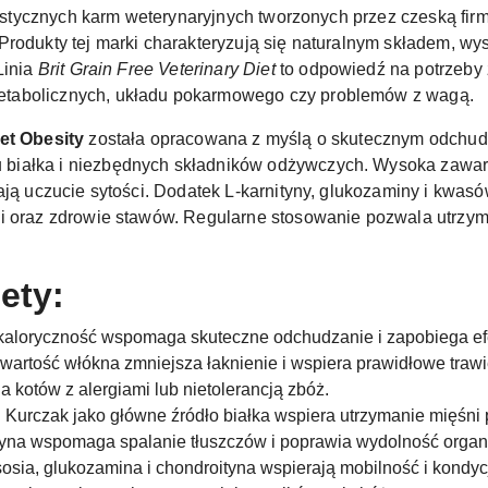
listycznych karm weterynaryjnych tworzonych przez czeską fi
Produkty tej marki charakteryzują się naturalnym składem, wy
Linia
Brit Grain Free Veterinary Diet
to odpowiedź na potrzeby
tabolicznych, układu pokarmowego czy problemów z wagą.
iet Obesity
została opracowana z myślą o skutecznym odchud
białka i niezbędnych składników odżywczych. Wysoka zawart
iają uczucie sytości. Dodatek L-karnityny, glukozaminy i k
ni oraz zdrowie stawów. Regularne stosowanie pozwala utrzy
ety:
aloryczność wspomaga skuteczne odchudzanie i zapobiega efek
artość włókna zmniejsza łaknienie i wspiera prawidłowe trawi
a kotów z alergiami lub nietolerancją zbóż.
:
Kurczak jako główne źródło białka wspiera utrzymanie mięśni 
tyna wspomaga spalanie tłuszczów i poprawia wydolność organ
sosia, glukozamina i chondroityna wspierają mobilność i kondyc